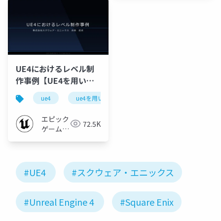
UE4におけるレベル制
作事例【UE4を用いた
大規模開発事例紹介 ~
ue4
ue4を用いた大規模開発事例紹介
ue-bp
スクウェア・エニック
ス様をお招きして~
エピック
72.5K
2019】
ゲームズ
ジャパン
#UE4
#スクウェア・エニックス
#Unreal Engine 4
#Square Enix