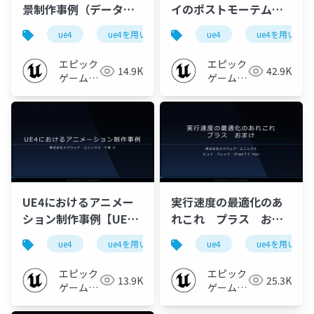
景制作事例（データメ
イのポストモーテム
ンテナンス・大技設定
【UE4を用いた大規模
ue4
ue4を用いた大規模開発事例紹介
ue4
ue4を用いた
ue-renderin
編 ）【UE4を用いた大
開発事例紹介 ~スクウ
規模開発事例紹介 ~ス
ェア・エニックス様を
エピック
エピック
14.9K
42.9K
クウェア・エニックス
お招きして~ 2019】
ゲームズ
ゲームズ
様をお招きして~
ジャパン
ジャパン
2019】
UE4におけるアニメー
実行速度の最適化のあ
ション制作事例【UE4
れこれ プラス おま
を用いた大規模開発事
け【UE4を用いた大規
ue4
ue4を用いた大規模開発事例紹介
ue4
ue4を用いた
ue-animati
例紹介 ~スクウェア・
模開発事例紹介 ~スク
エニックス様をお招き
ウェア・エニックス様
エピック
エピック
13.9K
25.3K
して~ 2019】
をお招きして~ 2019】
ゲームズ
ゲームズ
ジャパン
ジャパン