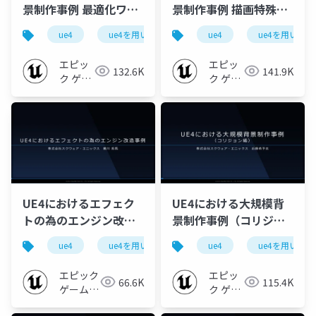
景制作事例 最適化ワー
景制作事例 描画特殊表
クフロー編【UE4を用
現編【UE4を用いた大
ue4
ue4を用いた大規模開発事例紹介
ue4
ue4を用いた
ue-environ
いた大規模開発事例紹
規模開発事例紹介 ~ス
介 ~スクウェア・エニ
クウェア・エニックス
エピッ
エピッ
132.6K
141.9K
ックス様をお招きして~
様をお招きして~
ク ゲー
ク ゲー
2019】
ムズ ジ
2019】
ムズ ジ
ャパン
ャパン
UE4におけるエフェク
UE4における大規模背
トの為のエンジン改造
景制作事例（コリジョ
事例【UE4を用いた大
ン編）【UE4を用いた
ue4
ue4を用いた大規模開発事例紹介
ue4
ue4を用いた
ue-effect
規模開発事例紹介 ~ス
大規模開発事例紹介 ~
クウェア・エニックス
スクウェア・エニック
エピック
エピッ
66.6K
115.4K
様をお招きして~
ス様をお招きして~
ゲームズ
ク ゲー
2019】
ジャパン
2019】
ムズ ジ