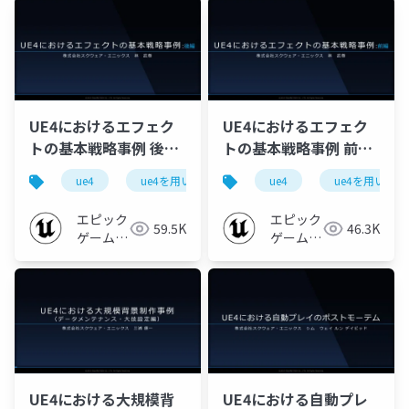
ャパン
UE4におけるエフェク
UE4におけるエフェク
トの基本戦略事例 後半
トの基本戦略事例 前半
【UE4を用いた大規模
【UE4を用いた大規模
ue4
ue4を用いた大規模開発事例紹介
ue4
ue4を用いた
ue-effect
開発事例紹介 ~スクウ
開発事例紹介 ~スクウ
ェア・エニックス様を
ェア・エニックス様を
エピック
エピック
59.5K
46.3K
お招きして~ 2019】
お招きして~ 2019】
ゲームズ
ゲームズ
ジャパン
ジャパン
UE4における大規模背
UE4における自動プレ