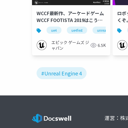
WCCF最新作、アーケードゲーム
ロボ
WCCF FOOTISTA 2019はこうや
くぞ
って進化した【UNREAL FEST
例【U
ue4
ue4fest
unreal fest east 201
EAST 2019】
エピック ゲームズ ジ
6.5K
ャパン
#Unreal Engine 4
運営：株