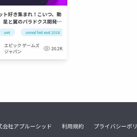
ット好き集まれ！こいつ、動
。星と翼のパラドクス開発事
NREAL FEST EAST 2018】
9
ue4
ue-bp
unreal fest east 2018
ue-c++
ue-editor
unreal fest
ue-ui
ue-bp
ue-sequ
u
エピック ゲームズ
20.2K
ジャパン
式会社アプルーシッド
利用規約
プライバシーポ