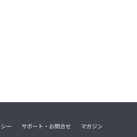
encer
e-arcade
ue-arcade
ue-c++
リシー
サポート・お問合せ
マガジン