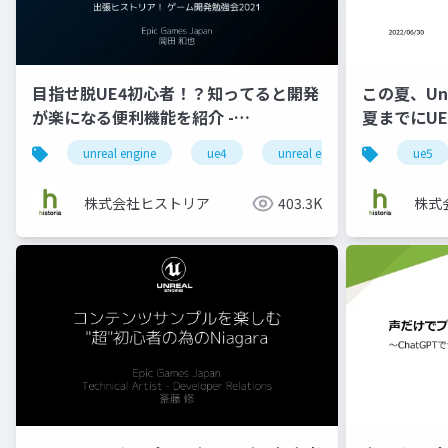
目指せ脱UE4初心者！？知ってると開発
この夏、Unr
が楽になる便利機能を紹介 -
夏までにU
DataAsset, Subsystem,
教えます！
unreal engine
ue4
unreal engine 4
histori
ue5
GameplayAbility編 -
株式会社ヒストリア
403.3K
株式