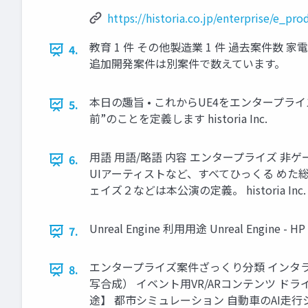
https://historia.co.jp/enterprise/e_pro
教育 1 件 その他製造業 1 件 過去案件数 家電 2 
4.
追加開発案件は別案件で数えています。
本日の趣旨 • これからUE4をエンタープラ
5.
前”のことを定義します historia Inc.
用語 用語/略語 内容 エンタープライズ 非ゲーム
6.
UIアーティストなど、すべてひっくる めた総
ェイズ２などは本公演の定義。 historia Inc.
Unreal Engine 利用用途 Unreal Engine - HP 
7.
エンタープライズ案件ざっくり分類 インタラ
8.
写合成） イベント用VR/ARコンテンツ ド
途】 都市シミュレーション 自動車のAI走