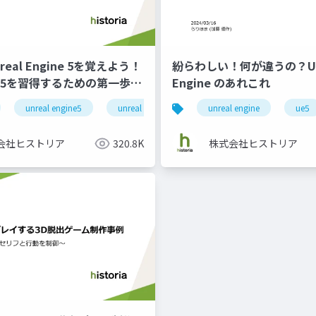
eal Engine 5を覚えよう！
紛らわしい！何が違うの？Un
E5を習得するための第一歩を
Engine のあれこれ
a
unreal engine5
game
unreal engine
game
unreal engine
エンジニア
ue5
会社ヒストリア
320.8K
株式会社ヒストリア