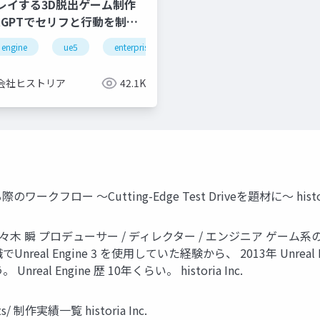
レイする3D脱出ゲーム制作
tGPTでセリフと行動を制御
 engine
effect
ue5
epic games japan
enterprise
ue4
chatgpt
unreal engine 4
ai
azur
会社ヒストリア
42.1K
ロー ～Cutting-Edge Test Driveを題材に～ historia
々木 瞬 プロデューサー / ディレクター / エンジニア ゲー
eal Engine 3 を使用していた経験から、 2013年 Unre
l Engine 歴 10年くらい。 historia Inc.
ucts/ 制作実績一覧 historia Inc.