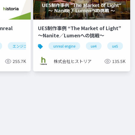
real
UE5制作事例 “The Market of Light”
～Nanite／Lumenへの挑戦～
アーティスト
エンジニア
historia
unreal engine
enterprise
ue4
ue5
255.7K
株式会社ヒストリア
135.5K