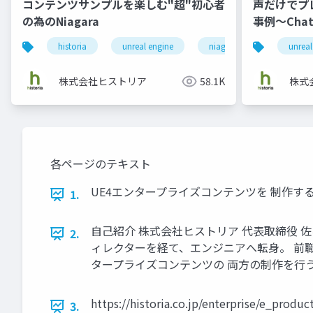
コンテンツサンプルを楽しむ"超"初心者
声だけでプ
の為のNiagara
事例～Cha
～
historia
unreal engine
niagara
games
unreal
株式会社ヒストリア
58.1K
株式
各ページのテキスト
UE4エンタープライズコンテンツを 制作する際のワークフ
1.
自己紹介 株式会社ヒストリア 代表取締役 佐
2.
ィレクターを経て、エンジニアへ転身。 前職でUnr
タープライズコンテンツの 両方の制作を行う。 Unrea
https://historia.co.jp/enterprise/e_prod
3.