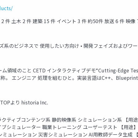
ducts/
件 土木 2 件 建築 15 件 イベント 3 件 約50件 放送 6 件 映像 7
イズ系のビジネスで 使用したい方向け • 開発フェイズおよびワ
領域のこと CETD インタラクティブデモ“Cutting-Edge Te
称。 エンジニア 処理を組むひと。実装言語はC++、Bluepri
TOPより historia Inc.
クティブコンテンツ系 静的映像系 シミュレーション系 【用
ライブシミュレーター 職業トレーニング ユーザーテスト 【用途】
行シミュレーション 災害シミュレーション AI用教師データ生成