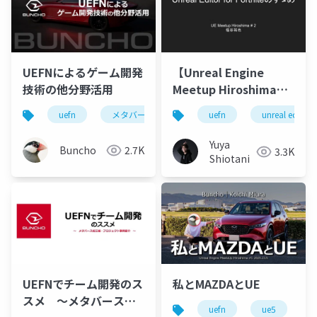
UEFNによるゲーム開発
【Unreal Engine
技術の他分野活用
Meetup Hiroshima
#2】Unreal Editor for
uefn
メタバース
uefn
unreal editor f
Fortniteのすゝめ
Yuya
Buncho
2.7K
3.3K
Shiotani
UEFNでチーム開発のス
私とMAZDAとUE
スメ ～メタバース松
uefn
ue5
u