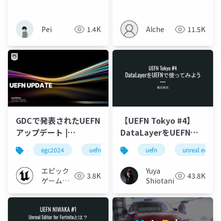
Pei
1.4K
Alche
11.5K
GDCで発表されたUEFN
【UEFN Tokyo #4】
アップデート |
DataLayerをUEFNで
EGC2024 (Axel
使ってみよう
egc2024
uefn
uefn
unreal editor f
Riffard)
エピック
Yuya
3.8K
43.8K
ゲームズ
Shiotani
ジャパン