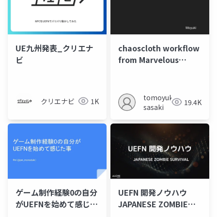
UE九州発表_クリエナ
chaoscloth workflow
ビ
from Marvelous
Designer to UE5 to
UEFN niwaka
vol.2
tomoyuki
クリエナビ
1K
19.4K
sasaki
ゲーム制作経験0の自分
UEFN 開発ノウハウ
がUEFNを始めて感じた
JAPANESE ZOMBIE
事
SURVIVAL