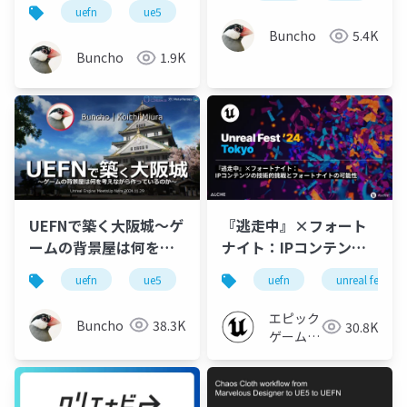
江城・プロジェクト事
uefn
ue5
unreal engine
例紹介～
Buncho
5.4K
Buncho
1.9K
UEFNで築く大阪城～ゲ
『逃走中』×フォート
ームの背景屋は何を考
ナイト：IPコンテンツ
えながら作っているの
の技術的挑戦とフォー
uefn
ue5
unreal engine
uefn
unreal fest
か～
トナイトの可能性
【UNREAL FEST 2024
エピック
Buncho
38.3K
30.8K
TOKYO】
ゲームズ
ジャパン