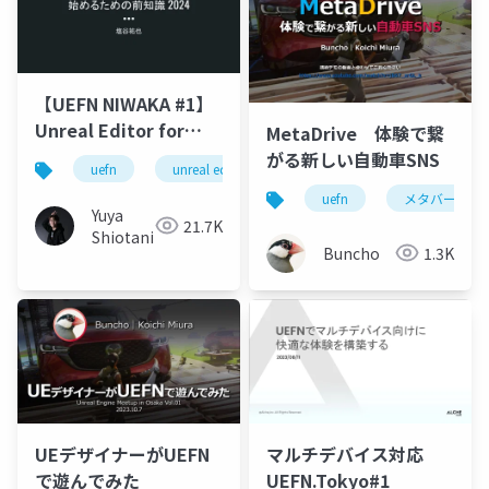
【UEFN NIWAKA #1】
Unreal Editor for
MetaDrive 体験で繋
Fortniteとは？ 始める
がる新しい自動車SNS
uefn
unreal editor for fortnite
uefn niwaka
ための前知識 2024
uefn
メタバース
Yuya
21.7K
Shiotani
Buncho
1.3K
UEデザイナーがUEFN
マルチデバイス対応
で遊んでみた
UEFN.Tokyo#1