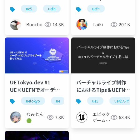
ue5
uefn
uefn
Buncho
14.3K
Taiki
20.1K
UETokyo.dev #1
バーチャルライブ制作
UE×UEFNでオーディ
におけるTips＆UEFNで
オビジュアライザーを
バーチャルライブする
uetokyo
ue
unreal engine
ue5
ueなんでも勉
uefn
作ってみた
には【UEなんでも勉強
会 - バーチャルライブ
なみとん
エピック
7.8K
63.4K
編 - vol.1】
🟢
ゲームズ
ジャパン