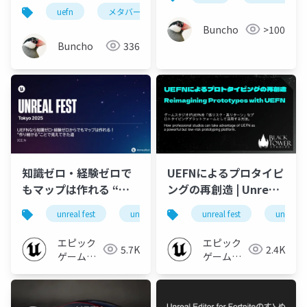
る」から「体験する」
uefn
メタバース
へ～
Buncho
>100
Buncho
336
知識ゼロ・経験ゼロで
UEFNによるプロタイピ
もマップは作れる “作
ングの再創造 | Unreal
り続ける”ことで見えて
Fest Tokyo 2025
unreal fest
unreal fest tokyo 2025
unreal fest
unreal f
きた道 | Unreal Fest
Tokyo 2025
エピック
エピック
5.7K
2.4K
ゲームズ
ゲームズ
ジャパン
ジャパン