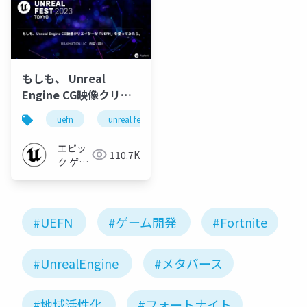
もしも、 Unreal
Engine CG映像クリエ
イターが「UEFN」を使
uefn
unreal fest
unreal fest 2023 tokyo
ってみたら。
【UNREAL FEST 2023
エピッ
110.7K
TOKYO】
ク ゲー
ムズ ジ
ャパン
#UEFN
#ゲーム開発
#Fortnite
#UnrealEngine
#メタバース
#地域活性化
#フォートナイト