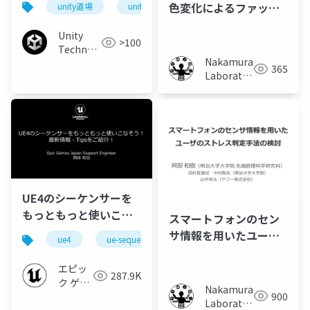
色変化によるファッシ
unity道場
unitydojo
ョンへの意識変化手法
Unity
の提案
>100
Technologies
Nakamura
Japan
365
Laboratory
(Meiji
University)
UE4のシーケンサーを
もっともっと使いこな
スマートフォンのセン
そう！最新情報・Tips
サ情報を用いたユーザ
ue4
ue-sequencer
をご紹介！【GAME
のストレス判定手法の
CREATORS
検討
エピッ
287.9K
CONFERENCE '19】
ク ゲー
Nakamura
900
ムズ ジ
Laboratory