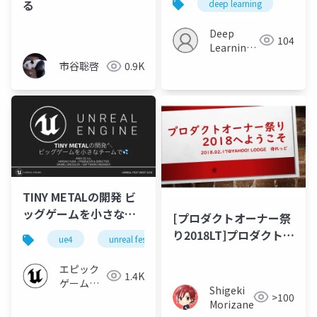
る
deep learning
reinforcement
learning
Deep
104
Learning
JP
市谷聡啓
0.9K
TINY METALの開発 ビ
ッグゲームを小さなチ
[プロダクトオーナー祭
ームで【UNREAL FEST
り2018LT]プロダクトオ
ue4
unreal fest
unreal fest west 2018
ue-
WEST 2018】
ーナー祭り2018へよう
こそ
エピック
1.4K
ゲームズ
Shigeki
>100
ジャパン
Morizane