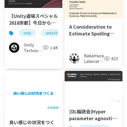
【Unity道場スペシャル
2018京都】今日からは
A Consideration to
じめる。ユニティちゃ
Estimate Spoiling
unity
unity3d
unitydojo
んトゥーンシェーダー
Pages in Comics
2.0〜Unity道場カラー
Unity
1.4K
黒帯スペシャル〜
Technologies
Nakamura
Japan
423
Laboratory
(Meiji
University)
[DL輪読会]Hyper
parameter agnostic
良い感じの状況をつく
methods in