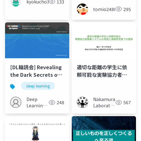
kyokucho1989
133
tomio2480
295
[DL輪読会] Revealing
適切な距離の学生に依
the Dark Secrets of
頼可能な実験協力者募
BERT (EMNLP-IJCNLP,
集システムの実装と複
deep learning
2019)
数研究室での運用
Deep
Nakamura
248
567
Learning
Laboratory
JP
(Meiji
University)