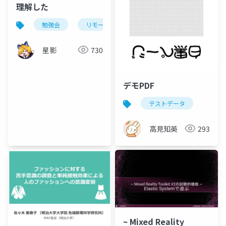
理解した
勉強会
リモート
オンライン
登壇
星影
730
デモPDF
テストデータ
高見知英
293
~ Mixed Reality