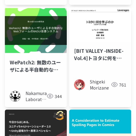
ャパン
(Meiji
University)
[BIT VALLEY -INSIDE-
Vol.4]トヨタに何を学
WePatch2: 無数のユー
ぶのか（5分ダイジェス
ザによる半自動的な
ト版）
WebフォームのBADUI
Shigeki
改善システム
761
Morizane
Nakamura
344
Laboratory
(Meiji
University)