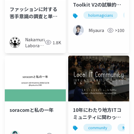
Toolkit V2の試験的機
ファッションに対する
能 ~ Elastic Systemで
苦手意識の調査と単純
holomagicians
hol
遊ぶ
接触効果による人のフ
ァッションへの意識変
Miyaura
>100
容
Nakamura
1.8K
Laboratory
(Meiji
University)
10年にわたり地方ITコ
soracomと私の一年
ミュニティに関わって
見えたこと
community
勉強会