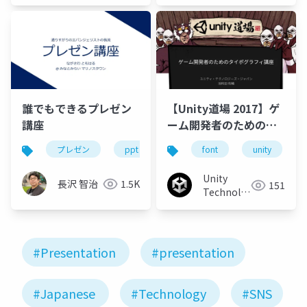
誰でもできるプレゼン
【Unity道場 2017】ゲ
講座
ーム開発者のためのタ
イポグラフィ講座
プレゼン
ppt
presentation
font
unity
powerpoint
Unity
長沢 智治
1.5K
151
Technologies
Japan
#Presentation
#presentation
#Japanese
#Technology
#SNS