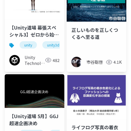
【Unity道場 幕張スペ
正しいものを正しくつ
シャル3】ゼロから始め
くるへ至る道
るUnity講座〜美大生全
unity
unity3d
unity道場
unitydojo
員Vtuber化計画〜
Unity
482
市谷聡啓
4.1K
Technologies
Japan
【Unity道場 5月】GGJ
超速企画決め
ライフログ写真の着衣