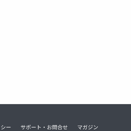
 幕張スペシャル3 -education編-
リシー
サポート・お問合せ
マガジン