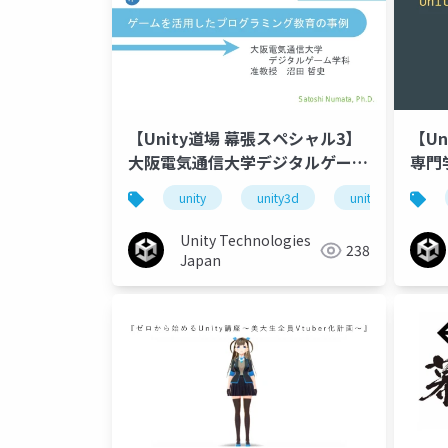
【U
【Unity道場 幕張スペシャル3】
専門
大阪電気通信大学デジタルゲーム
ース
学科における、ゲームを活用した
unity
unity3d
unity道場
ジャ
プログラミング教育の事例
Unity Technologies
238
Japan