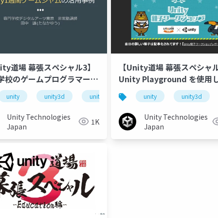
nity道場 幕張スペシャル3】
【Unity道場 幕張スペシャ
学校のゲームプログラマーコ
Unity Playground を使
におけるUnity1週間ゲーム
子ワークショップについて
unity
unity3d
unity道場
unitydojo
unity
unity3d
unity道場
unitydojo
unity道場 幕張スペシャル3 -education編-
ムの活用事例
Unity Technologies
Unity Technologies
1K
Japan
Japan