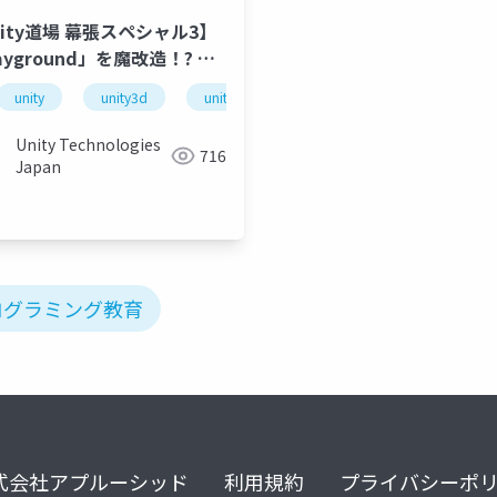
nity道場 幕張スペシャル3】
ayground」を魔改造！? ゲ
デザイン授業への活用
unity
unity3d
unity道場
unitydojo
unity道場
unitydojo
unity道場 幕張スペシャル3 -education編-
Unity Technologies
716
Japan
ログラミング教育
式会社アプルーシッド
利用規約
プライバシーポ