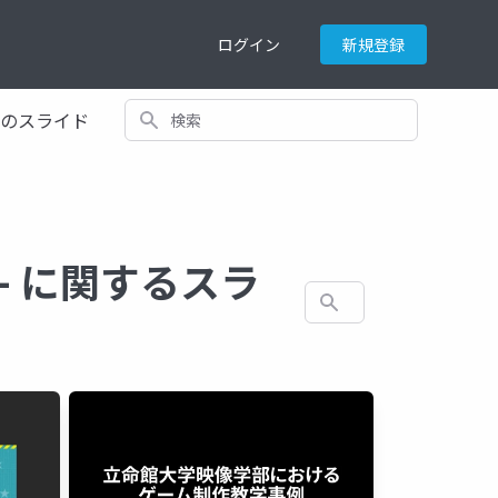
ログイン
新規登録
検索
てのスライド
n編- に関するスラ
検索