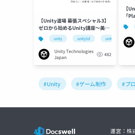
【U
「Pl
【Unity道場 幕張スペシャル3】
ーム
ゼロから始めるUnity講座〜美大
生全員Vtuber化計画〜
unity
unity3d
unity道場
Unity Technologies
482
Japan
#Unity
#ゲーム制作
#プ
運営：株