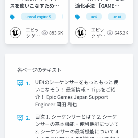
スを使いこなすための4
適化手法 【GAME
個の勘所
CREATORS
unreal engine 5
ue5
cedec
ue4
ue-ui
cedec+kyushu
[CEDEC+KYUSHU
CONFERENCE '20】
2023]
エピッ
エピッ
883.6K
645.2K
ク ゲー
ク ゲー
ムズ ジ
ムズ ジ
ャパン
ャパン
各ページのテキスト
UE4のシーケンサーをもっともっと使
1.
いこなそう！ 最新情報・Tipsをご紹
介！ Epic Games Japan Support
Engineer 岡田 和也
目次 1. シーケンサーとは？ 2. シーケ
2.
ンサーの基本機能・便利機能について
3. シーケンサーの最新機能について 4.