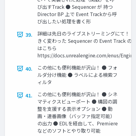
び出すTrack ● Sequencer が 持つ
Director BP 上で Event Trackから呼
び出したい処理を書く形
詳細は先日のライブストリーミングにて！ Unreal Ja
39.
きく変わった Sequencer の Event Tra
はこちら
https://docs.unrealengine.com/enus/Engi
この他にも便利機能が沢山！ ● フォ
40.
ルダ分け機能 ● ラベルによる検索フ
ィルタ
この他にも便利機能が沢山！ ● シネ
41.
マティクスビューポート ● 構図の調
整を支援する表示オプション ● 動
画・連番画像（バッファ指定可能）
の出力 ● EDLを経由して、Premiere
などのソフトとやり取り可能