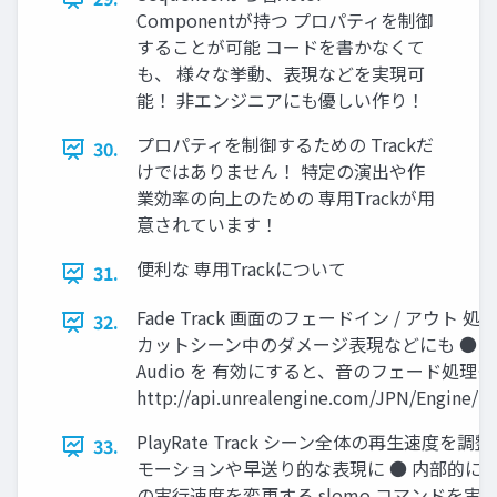
Componentが持つ プロパティを制御
することが可能 コードを書かなくて
も、 様々な挙動、表現などを実現可
能！ 非エンジニアにも優しい作り！
プロパティを制御するための Trackだ
30.
けではありません！ 特定の演出や作
業効率の向上のための 専用Trackが用
意されています！
便利な 専用Trackについて
31.
Fade Track 画面のフェードイン / アウト
32.
カットシーン中のダメージ表現などにも ● 右
Audio を 有効にすると、音のフェード処理
http://api.unrealengine.com/JPN/Engine/
PlayRate Track シーン全体の再生速度を調整
33.
モーションや早送り的な表現に ● 内部的に
の実行速度を変更する slomo コマンドを実行 ●