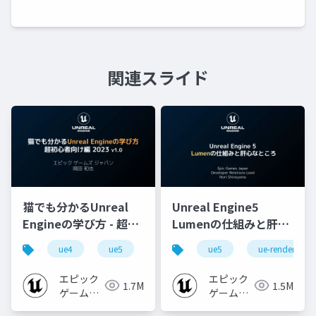
関連スライド
猫でも分かるUnreal
Unreal Engine5
Engineの学び方 - 超初
Lumenの仕組みと肝心
心者向け編 - 2023 v1.0
なところ
ue4
ue5
ue-beginner
ue5
ue-rendering
エピック
エピック
1.7M
1.5M
ゲームズ
ゲームズ
ジャパン
ジャパン