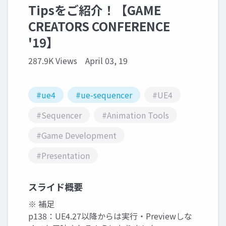
Tipsをご紹介！【GAME
CREATORS CONFERENCE
'19】
287.9K Views
April 03, 19
#ue4
#ue-sequencer
#UE4
#Sequencer
#Animation Tools
#Game Development
#Presentation
スライド概要
※ 補足
p138：UE4.27以降からは実行・Previewしな