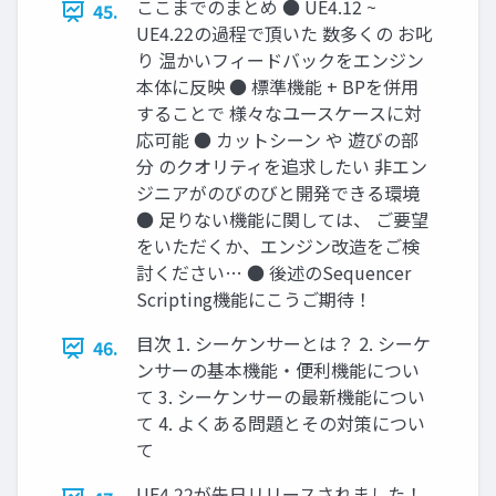
ここまでのまとめ ● UE4.12 ~
45.
UE4.22の過程で頂いた 数多くの お叱
り 温かいフィードバックをエンジン
本体に反映 ● 標準機能 + BPを併用
することで 様々なユースケースに対
応可能 ● カットシーン や 遊びの部
分 のクオリティを追求したい 非エン
ジニアがのびのびと開発できる環境
● 足りない機能に関しては、 ご要望
をいただくか、エンジン改造をご検
討ください… ● 後述のSequencer
Scripting機能にこうご期待！
目次 1. シーケンサーとは？ 2. シーケ
46.
ンサーの基本機能・便利機能につい
て 3. シーケンサーの最新機能につい
て 4. よくある問題とその対策につい
て
UE4.22が先日リリースされました！