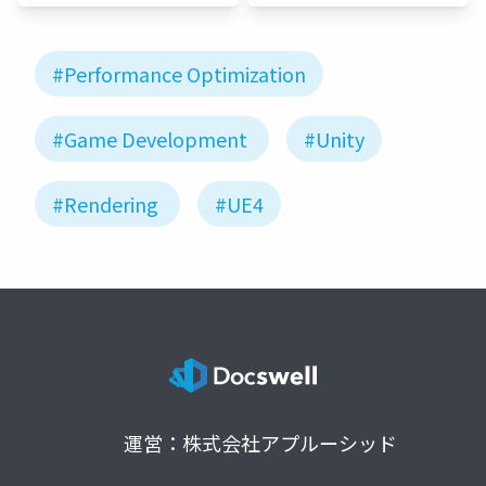
Japan
Japan
#Performance Optimization
#Game Development
#Unity
#Rendering
#UE4
運営：株式会社アプルーシッド