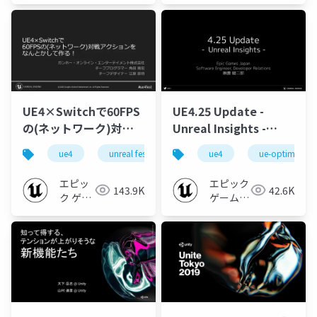
UE4×Switchで60FPS
UE4.25 Update -
の(ネットワーク)対戦
Unreal Insights -
アクションをなんとか
【2020】
ue4
unreal fest
unreal fest extreme 2020 winter
ue4
ue-optimize
して作る！【UNREAL
FEST EXTREME 2020
エピッ
エピック
143.9K
42.6K
WINTER】
ク ゲー
ゲームズ
ムズ ジ
ジャパン
ャパン