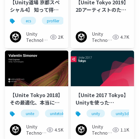
【Unity道場 京都スペ
【Unite Tokyo 2019】
シャル4】 知って得す
2Dアーティストのため
る、 テンションが上が
のGPU入門
ecs
profiler
hdrp
団結
りそうな 新機能たち
Unity
Unity
2K
4.7K
Technologies
Technologies
Japan
Japan
【Unite Tokyo 2018】
【Unite 2017 Tokyo】
その最適化、本当に最
Unityを使った
適ですか！？ ～正しい
Nintendo Switch™ロ
unite
unitetokyo
unitetokyo2018
unity
unity3d
最適化を行うためのテ
ーンチタイトル制作～
クニック～
スーパーボンバーマンR
Unity
Unity
4.5K
1.1K
の事例～
Technologies
Technologies