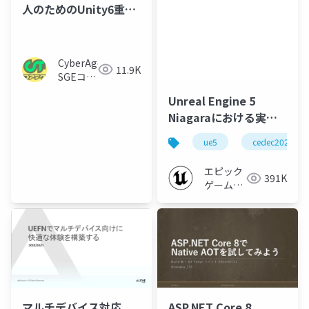
人のためのUnity6重要
機能紹介
CyberAgent
11.9K
SGEコア
テク
Unreal Engine 5
Niagaraにおける実践
的な最適化とスケーラ
ue5
cedec2023
ビリティ【CEDEC
2023】
エピック
391K
ゲームズ
ジャパン
マルチデバイス対応
ASP.NET Core 8