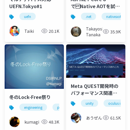
UEFN.Tokyo#1
で Native AOTを試し
てみよう
uefn
.net
nativeaot
Takayoshi
Taiki
20.1K
35.9K
Tanaka
Meta QUEST開発時の
パフォーマンス関連の
冬のLock-Free祭り
あれこれ
unity
oculus integr
engineering
programming
あうぜん
61.5K
kumagi
48.3K