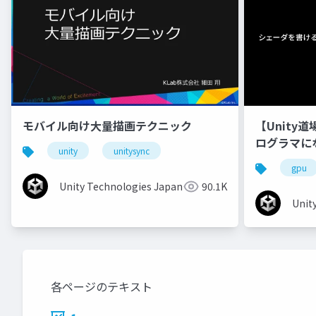
モバイル向け大量描画テクニック
【Unity
ログラマに
unity
unitysync
gpu
Unity Technologies Japan
90.1K
Unit
各ページのテキスト