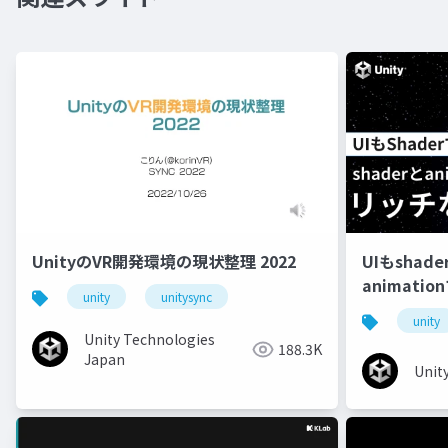
UnityのVR開発環境の現状整理 2022
UIもshad
animati
unity
unitysync
unity
Unity Technologies
188.3K
Japan
Unit