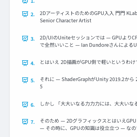
1.
2DアーティストのためのGPU⼊入 ⾨門 KLab株式会社 - Rea
2.
Senior Character Artist
2D/UIのUniteセッションでは — GP
3.
で全然いいこと — Ian DundoreさんによるUnite 
とはいえ 2D描画がGPU側で軽いというわけ
4.
それに — ShaderGraphがUnity 20
5.
5
しかし 「⼤大いなる⼒力力には、⼤大いなる
6.
そのため — 2DグラフィックスとはいえG
7.
— その時に、GPUの知識は役⽴立つ — な