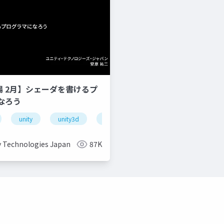
道場 2月】シェーダを書けるプ
なろう
unity
unity3d
shader
unity道場
unitydoj
y Technologies Japan
87K