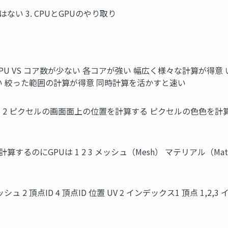
ではない 3. CPUとGPUのやり取り
 ● ● ● GPU VS コア数が少ない 各コアが強い 幅広く様々な計算が得意 い
が弱い 絞った範囲の計算が得意 同時計算を活かすと速い
ピクセルの画⾯面上の位置を計算する ピクセルの⾊色を計算する 0 x1 → x
のにGPUは 1 2 3 メッシュ（Mesh） マテリアル（Mater
シュ 2 頂点ID 4 頂点ID 位置 UV 2 インデックス1 頂点 1,2,3 インデ