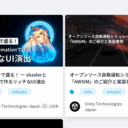
erで盛る！ 〜 shaderと
オープンソース自動運転シ
onで作るリッチなUI演出
「AWSIM」のご紹介と実装
unitysync
unity
unitysync
Unity Technologies
y Technologies Japan
150K
Japan