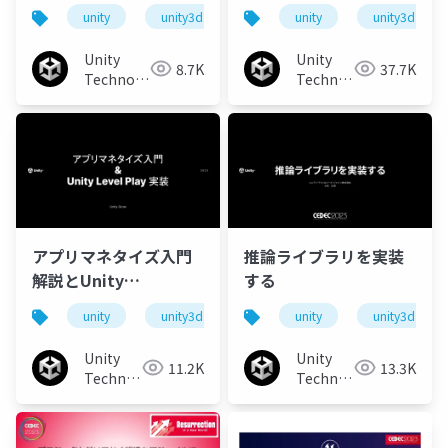
でホストする方法
実現のための実用的な
unity
unity3d
cedec2023
unity
unity3d
技術の紹介／Practical
technologies to
Unity
Unity
8.7K
37.7K
create Big World city
Technologies
Technologies
Japan
with time-of-day
Japan
アプリマネタイズ入門
推論ライブラリを実装
解説とUnity
する
LevelPlay実装チュー
unity
unity3d
cedec2023
unity
unity3d
トリアル
Unity
Unity
11.2K
13.3K
Technologies
Technologies
Japan
Japan