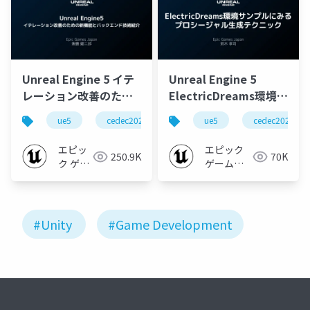
Unreal Engine 5 イテ
Unreal Engine 5
レーション改善のため
ElectricDreams環境サ
の新機能とバックエン
ンプルにみるプロシー
ue5
cedec2023
ue-editor
ue5
ue-optimize
cedec2023
ド技術紹介【CEDEC
ジャル生成テクニック
2023】
【CEDEC 2023】
エピッ
エピック
250.9K
70K
ク ゲー
ゲームズ
ムズ ジ
ジャパン
ャパン
#Unity
#Game Development