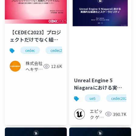
【CEDEC2023】プロジ
ェクトだけでなく組織
もアジャイルに～課を
cedec
cedec2023
ゲーム開発
agile
越え相互理解から連携
を強化する組織づくり
株式会社
12.6K
～
ヘキサド
ライブ
Unreal Engine 5
Niagaraにおける実践
的な最適化とスケーラ
ue5
cedec2023
ビリティ【CEDEC
2023】
エピッ
390.7K
ク ゲー
ムズ ジ
ャパン