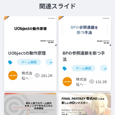
関連スライド
UObjectの動作原理
BPの参照連鎖を断つ手
法
ゲーム開発
ue4
ゲーム開発
ue4
株式会
281.2K
社ヘキ
株式会
131.3K
サドラ
社ヘキ
イブ
サドラ
イブ