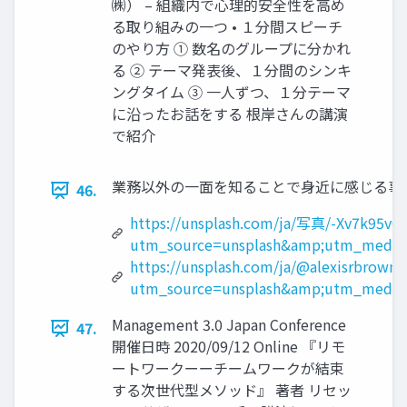
㈱） – 組織内で心理的安全性を高め
る取り組みの一つ • １分間スピーチ
のやり方 ① 数名のグループに分かれ
る ② テーマ発表後、１分間のシンキ
ングタイム ③ 一人ずつ、１分テーマ
に沿ったお話をする 根岸さんの講演
で紹介
業務以外の一面を知ることで身近に感じる事が出来る 
46.
https://unsplash.com/ja/写真/-Xv7k95vO
utm_source=unsplash&amp;utm_medium
https://unsplash.com/ja/@alexisrbrown?
utm_source=unsplash&amp;utm_medium
Management 3.0 Japan Conference
47.
開催日時 2020/09/12 Online 『リモ
ートワークーーチームワークが結束
する次世代型メソッド』 著者 リセッ