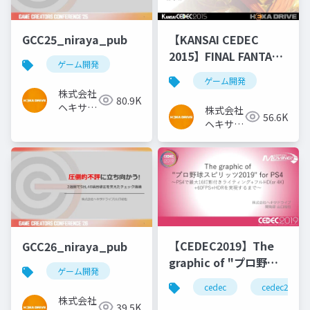
GCC25_niraya_pub
【KANSAI CEDEC
2015】FINAL FANTASY
ゲーム開発
零式HDにみる 新しい
ゲーム開発
HDリマスター
株式会社
80.9K
ヘキサド
株式会社
56.6K
ライブ
ヘキサド
ライブ
【CEDEC2019】The
GCC26_niraya_pub
graphic of "プロ野球
ゲーム開発
スピリッツ2019" for
cedec
cedec2019
PS4 ～PS4で最大16灯
株式会社
39.5K