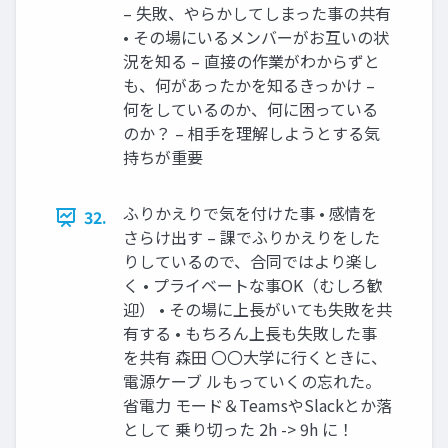
– 失敗、やらかしてしまった事の共有
• その場にいるメンバーがお互いの状
況を知る – 直接の作業がわからずと
も、何があったかを知るきっかけ –
何をしているのか、何に困っている
のか？ – 相手を理解しようとする気
持ちが重要
ふりかえりで気を付けた事 • 感情を
32.
さらけ出す – 課でふりかえりをした
りしているので、合同ではより楽し
く • プライベートな事OK（むしろ歓
迎） • その場に上長がいても失敗を共
有する • もちろん上長も失敗した事
を共有 森田 〇〇大学に行くときに、
電源ケーブ ルもっていくの忘れた。
省電力 モード＆TeamsやSlackとか落
として 乗り切った 2h -> 9h に！