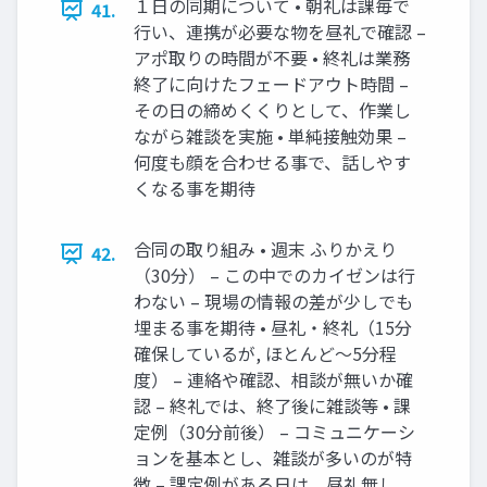
１日の同期について • 朝礼は課毎で
41.
行い、連携が必要な物を昼礼で確認 –
アポ取りの時間が不要 • 終礼は業務
終了に向けたフェードアウト時間 –
その日の締めくくりとして、作業し
ながら雑談を実施 • 単純接触効果 –
何度も顔を合わせる事で、話しやす
くなる事を期待
合同の取り組み • 週末 ふりかえり
42.
（30分） – この中でのカイゼンは行
わない – 現場の情報の差が少しでも
埋まる事を期待 • 昼礼・終礼（15分
確保しているが, ほとんど～5分程
度） – 連絡や確認、相談が無いか確
認 – 終礼では、終了後に雑談等 • 課
定例（30分前後） – コミュニケーシ
ョンを基本とし、雑談が多いのが特
徴 – 課定例がある日は、昼礼無し