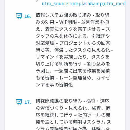
utm_source=unsplash&amp;utm_medium
情報システム課の取り組み • 取り組
16.
みの効果 – WIP制限 • 並列作業を抑
え、着実にタスクを完了させる – ス
タッフの急な休みによる、引継ぎや
対応処理 – プロジェクトからの回答
待ち等、停滞したタスクの見える化 •
リマインドを実施したり、タスクを
切り上げる判断を行う – 割り込みを
予測し、一週間に出来る作業を見積
もる習慣 – レーン整理含め、カイゼ
ンする事の習慣化
研究開発課の取り組み • 検査・適応
17.
の習慣づくり – 見える化、検査、適
応を継続して行う – 社内ツールの開
発を主としている時期はスクラム ス
クラム未経験者が居た為、体験しな