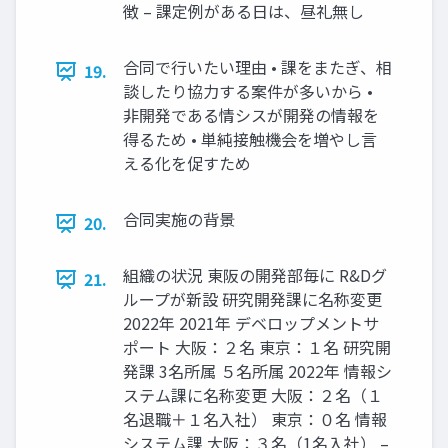
徴 – 課定例がある日は、昼礼無し
合同で行いたい理由 • 課をまたぎ、相
19.
談したり協力する案件が多いから •
非開発である情シスが開発の情報を
得るため • 単純接触機会を増やし言
える化を促すため
合同実施の背景
20.
組織の状況 東阪の開発部毎に R&Dグ
21.
ループが新設 研究開発課に名称変更
2022年 2021年 デベロップメントサ
ポート 大阪：２名 東京：１名 研究開
発課 3名所属 ５名所属 2022年 情報シ
ステム課に名称変更 大阪：２名（１
名退職＋１名入社） 東京：０名 情報
システム課 大阪：３名（1名入社） –