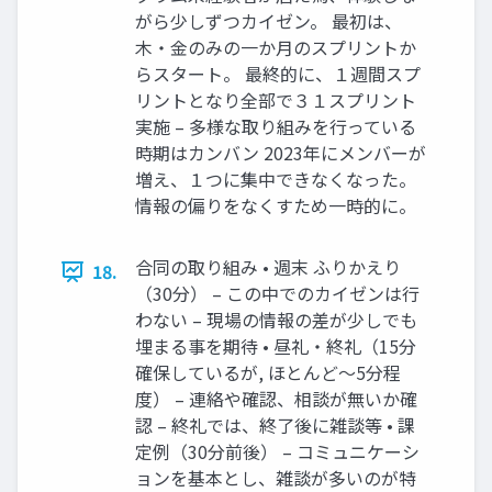
がら少しずつカイゼン。 最初は、
木・金のみの一か月のスプリントか
らスタート。 最終的に、１週間スプ
リントとなり全部で３１スプリント
実施 – 多様な取り組みを行っている
時期はカンバン 2023年にメンバーが
増え、１つに集中できなくなった。
情報の偏りをなくすため一時的に。
合同の取り組み • 週末 ふりかえり
18.
（30分） – この中でのカイゼンは行
わない – 現場の情報の差が少しでも
埋まる事を期待 • 昼礼・終礼（15分
確保しているが, ほとんど～5分程
度） – 連絡や確認、相談が無いか確
認 – 終礼では、終了後に雑談等 • 課
定例（30分前後） – コミュニケーシ
ョンを基本とし、雑談が多いのが特