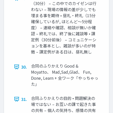
（30分） – この中でのカイゼンは行
わない – 現場の情報の差が少しでも
埋まる事を期待 • 昼礼・終礼（15分
確保しているが, ほとんど～5分程
度） – 連絡や確認、相談が無いか確
認 – 終礼では、終了後に雑談等 • 課
定例（30分前後） – コミュニケーシ
ョンを基本とし、雑談が多いのが特
徴 – 課定例がある日は、昼礼無し
合同のふりかえり Good &
30.
Moyatto、 Mad,Sad,Glad、 Fun,
Done, Learn + 全ワーク「やっちゃっ
た」
合同ふりかえりの目的 • 問題解決の
31.
場ではない – お互いの課で起きた事
の共有 – 個人の気持ち、感情の共有