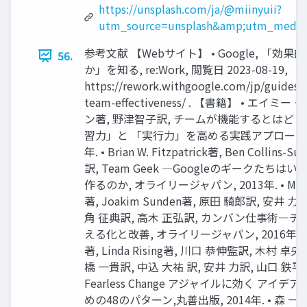
https://unsplash.com/ja/@miinyuii?
utm_source=unsplash&amp;utm_medium
参考文献 【Webサイト】 • Google, 「効
56.
か」を知る, re:Work, 閲覧日 2023-08-19,
https://rework.withgoogle.com/jp/guides/
team-effectiveness/ . 【書籍】 • エ
ン著, 野津智子訳, チームが機能するとはどう
習力」と 「実行力」を高める実践アプローチ, 英
年. • Brian W. Fitzpatrick著, Ben Collins-
訳, Team Geek ―Googleのギークたちは
作るのか, オライリージャパン, 2013年. • Marcu
著, Joakim Sunden著, 原田 騎郎訳, 安井 
角 征典訳, 高木 正弘訳, カンバン仕事術―
える化と改善, オライリージャパン, 2016年. • Ma
著, Linda Rising著, 川口 恭伸監訳, 木村 卓
橋 一貴訳, 中込 大祐 訳, 安井 力訳, 山口 鉄平
Fearless Change アジャイルに効く アイ
めの48のパターン,丸善出版, 2014年. • 森 