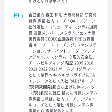
かけとなれば幸いです
自己紹介 森田 和則 大阪開発部 研究開
3.
発課 課長 社内コーチ / QAエンジニア
社外活動・コミュニティ スクラム道関
西 運営メンバー, スクラムフェス大阪
実行委員 CEDEC企画委員 PRD分野担
当 キーワード コーチング, ファシリテ
ーション, サーバントリーダーシップ
アジャイル, スクラム, 心理的安全性,
チームビルディング 略歴 2005 2018
2021 2022 2023 ゲームプログラマー
として業界へ ㈱ヘキサドライブにQA
エンジニアとして入社 R&Dグループ
(現 研究開発課)立ち上げに伴い, ヘッ
ド(現 課長)に就任 新たに情報システム
課課長も兼務。社内コーチ、アジャイ
ルコーチとして活動 情報システム課
課長から 課長補佐となる