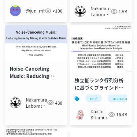
VRChat
Nakamura
@jun_mh4g
>100
1.5K
Laboratory
(Meiji
University)
Noise-Canceling
Music: Reducing
独立低ランク行列分析
Noise by Mixing it
に基づくブラインド音
with Suitable Music
源分離（Blind source
nmf
source separa
Nakamura
separation based on
438
Laboratory
independent low-
Daichi
(Meiji
16.4K
rank matrix
Kitamura
University)
analysis）