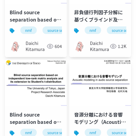
Blind source
非負値行列因子分解に
separation based on
基づくブラインド及び
independent low-
教師あり音楽音源分離
nmf
source separation
nmf
music
source separa
bss
rank matrix analysis
の効果的最適化法
and its extensions
Daichi
Daichi
604
1.2K
Kitamura
Kitamura
Blind source
音源分離における音響
separation based on
モデリング（Acoustic
independent low-
modeling in audio
nmf
source separation
nmf
music
source separa
bss