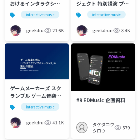
おけるインタラクショ
ジェクト 特別講演 プレ
ンのための音楽技術
イヤーが音楽を完成さ
interactive music
game
interactive music
music
g
MAGI 瞬間、波形、重
せる「インタラクティ
ねて
ブミュージック」の技
geekdrums
21.6K
geekdrums
8.4K
術とアイデア
ゲームメーカーズ スク
ランブル ゲーム音楽を
#9 EDMusic 企画資料
彩る「インタラクティ
interactive music
game
music
ブミュージック」の進
化の歴史
geekdrums
41.1K
タケダコウ
579
タロウ