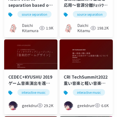
separation based on
応用～音源分離ﾁｮｯﾄﾜｶﾙ
spectral and spatial
になるための手引き～
source separation
nmf
source separation
music
bss
models
Daichi
Daichi
1.9K
198.2K
Kitamura
Kitamura
CEDEC+KYUSHU 2019
CRI TechSummit2022
ゲーム音楽演出を進化
重い音楽と軽い音楽
させる「インタラクテ
欧米と日本のゲーム音
interactive music
game
interactive music
music
g
ィブミュージック」と
楽の違いについて
「音楽的ゲームデザイ
geekdrums
29.2K
geekdrums
6.6K
ン」