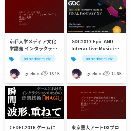
京都大学メディア文化
GDC2017 Epic AND
学講義 インタラクティ
Interactive Music in
ブミュージックの理論
FINAL FANTASY XV
interactive music
game
interactive music
music
g
と実践
geekdrums
18.1K
geekdrums
14.6K
CEDEC2016 ゲームに
東京藝大アートDXプロ