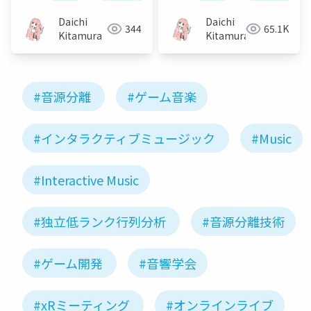
rank matrix analysis
source separation）
and its extension to
Daichi
Daichi
344
65.1K
Student's t-
Kitamura
Kitamura
distribution
#音源分離
#ゲーム音楽
#インタラクティブミュージック
#Music
#Interactive Music
#独立低ランク行列分析
#音源分離技術
#ゲーム開発
#音響学会
#xRミーティング
#オンラインライブ