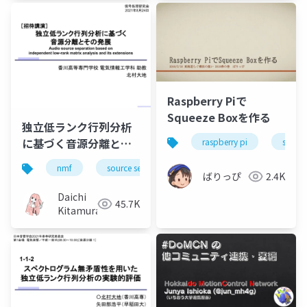
Raspberry Piで
Squeeze Boxを作る
独立低ランク行列分析
に基づく音源分離とそ
raspberry pi
squee
の発展（Audio source
nmf
source separation
music
bss
separation based on
ばりっぴ
2.4K
independent low-
Daichi
45.7K
rank matrix analysis
Kitamura
and its extensions）