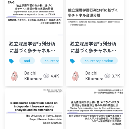
独立深層学習行列分析
独立深層学習行列分析
に基づく多チャネル音
に基づく多チャネル音
源分離の実験的評価
源分離（Multichannel
nmf
source separation
source separation
music
bss
（Experimental
audio source
evaluation of
separation based on
Daichi
Daichi
4.4K
3.7K
multichannel audio
independent deeply
Kitamura
Kitamura
source separation
learned matrix
based on IDLMA）
analysis）