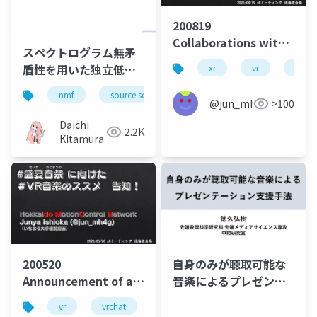
200819
Collaborations with
スペクトログラム無矛
other xR
盾性を用いた独立低ラ
xr
vr
comm
communities:
ンク行列分析の実験的
Midsummer Music
nmf
source separation
music
bss
評価
@jun_mh4g
>100
Festival in VRChat
Daichi
and Developer
2.2K
Kitamura
Hands-on with MRTK
200520
自身のみが聴取可能な
Announcement of a
音楽によるプレゼンテ
Series of Summer
ーション支援手法
vr
vrchat
music
devrel
Music Festival in