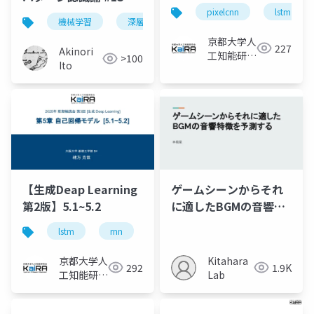
pixelcnn
lstm
機械学習
深層学習
パターン認識
京都大学人
227
Akinori
工知能研究
>100
Ito
会KaiRA
【生成Deap Learning
ゲームシーンからそれ
第2版】5.1~5.2
に適したBGMの音響特
徴を予測する
lstm
rnn
京都大学人
Kitahara
292
1.9K
工知能研究
Lab
会KaiRA