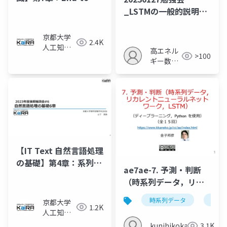
Endモデルによる連続
_LSTMの一般的説明部
音声認識（7.1～7.3
分のみ
節）
京都大学
2.4K
人工知能
高エネル
>100
研究会
ギー数値
KaiRA
計算
【IT Text 自然言語処理
の基礎】第4章：系列に
ae7ae-7. 予測・判断
対するニューラルネッ
（時系列データ，リカ
トワーク
レントニューラルネッ
時系列データ
リカ
京都大学
トワーク，LSTM）
1.2K
人工知能
研究会
kunihikokaneko
3.1K