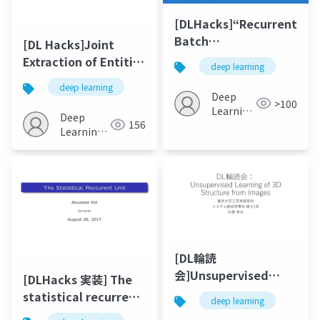
[DLHacks]“Recurrent
Batch
[DL Hacks]Joint
Normalization”<Lighteni
Extraction of Entities
deep learning
Talk>
and Relations Based
deep learning
on a Novel Tagging
Deep
>100
Learning
Scheme
Deep
156
JP
Learning
JP
[DL輪読
会]Unsupervised
[DLHacks 実装] The
Learning of 3D
statistical recurrent
deep learning
Structure from
unit