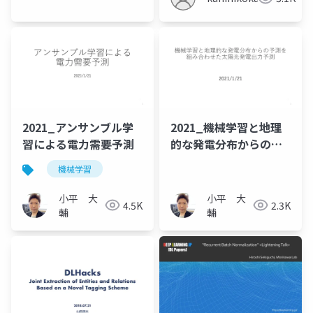
KaiRA
2021_アンサンブル学
2021_機械学習と地理
習による電力需要予測
的な発電分布からの予
測を組み合わせた太陽
機械学習
光発電出力予測
小平 大
小平 大
4.5K
2.3K
輔
輔