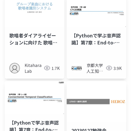
歌唱者ダイアライゼー
【Pythonで学ぶ音声認
ションに向けた 歌唱者
識】第7章：End-to-
識別手法の比較
Endモデルによる連続
音声認識（7.4節）
Kitahara
京都大学
1.7K
3.9K
Lab
人工知能
研究会
KaiRA
【Pythonで学ぶ音声認
識】第7章：End-to-
20230127勉強会