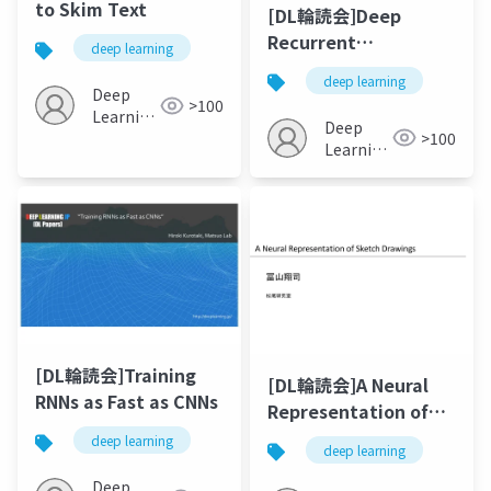
to Skim Text
[DL輪読会]Deep
Recurrent
deep learning
Generative Decoder
deep learning
For Abstractive Text
Deep
>100
Learning
Summarization(EMNLP20
Deep
>100
JP
Learning
JP
[DL輪読会]Training
[DL輪読会]A Neural
RNNs as Fast as CNNs
Representation of
Sketch Drawings
deep learning
deep learning
Deep