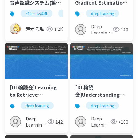
Gradient Estimation
音声認識システム(第2
in Unrolled
版) 第7章
deep learning
パターン認識
ニューラルネットワーク
cnn
Computation Graphs
with Persistent
Deep
荒木 雅弘
1.2K
140
Evolution Strategies
Learning
JP
[DL輪読会]Learning
[DL輪読
to Retrieve
会]Understanding
Reasoning Paths over
and Controlling
deep learning
deep learning
Wikipedia Graph for
Memory in Recurrent
Question
Neural Networks
Deep
Deep
142
>100
Answering(ICLR 2020
(ICML2019)
Learning
Learning
under review)
JP
JP