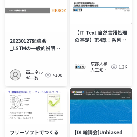
【IT Text 自然言語処理
の基礎】第4章：系列に
20230127勉強会
対するニューラルネッ
_LSTMの一般的説明部
トワーク
分のみ
京都大学
1.2K
人工知能
高エネル
>100
研究会
ギー数値
KaiRA
計算
[DL輪読会]Unbiased
フリーソフトでつくる