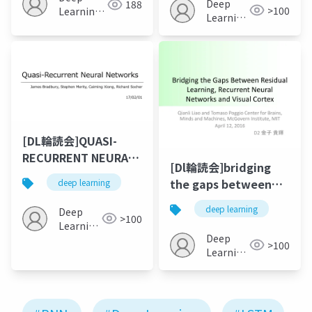
Deep
188
>100
Learning
Learning
JP
JP
[DL輪読会]QUASI-
RECURRENT NEURAL
[Dl輪読会]bridging
NETWORKS
the gaps between
deep learning
residual learning,
deep learning
Deep
recurrent neural
>100
Learning
networks and visual
Deep
JP
>100
cortex
Learning
JP