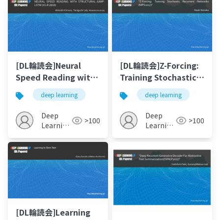
[DL輪読会]Neural
[DL輪読会]Z-Forcing:
Speed Reading with
Training Stochastic
Structural-Jump-
Recurrent Networks
deep learning
deep learning
LSTM
(NIPS2017)
Deep
Deep
>100
>100
Learning
Learning
JP
JP
[DL輪読会]Learning