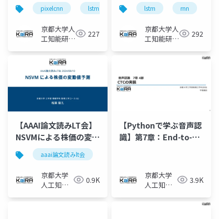
pixelcnn
lstm
lstm
rnn
京都大学人
京都大学人
227
292
工知能研究
工知能研究
会KaiRA
会KaiRA
【AAAI論文読みLT会】
【Pythonで学ぶ音声認
NSVMによる株価の変動
識】第7章：End-to-
値予測
Endモデルによる連続
aaai論文読みlt会
音声認識（7.4節）
京都大学
京都大学
0.9K
3.9K
人工知能
人工知能
研究会
研究会
KaiRA
KaiRA