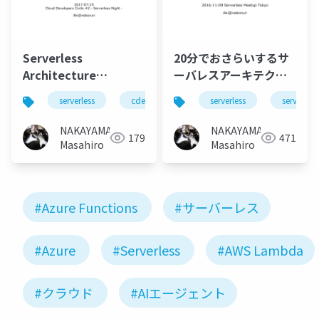
Serverless
20分でおさらいするサ
Architecture
ーバレスアーキテクチ
Overview #cdevc
ャ 「サーバレスの薄い
serverless
cdevc
aws
serverless
azure
serverles
gcp
本ダイジェスト」
#serverlesstokyo
NAKAYAMA
NAKAYAMA
179
471
Masahiro
Masahiro
#Azure Functions
#サーバーレス
#Azure
#Serverless
#AWS Lambda
#クラウド
#AIエージェント