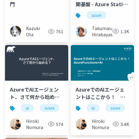
開基盤 - Azure Static
門
Web Apps ×
azure
SwallowKit で整える
実用構成
Takumasa
Kazuki
1.3K
761
Hirabayashi
Ota
AzureでAIエージェン
AzureでのAIエージェ
ト、さて何から始め
ントはここから！
る？
Azure Functions × AI
ai
azure
ai
azure
Hiroki
Hiroki
574
3.4K
Nomura
Nomura