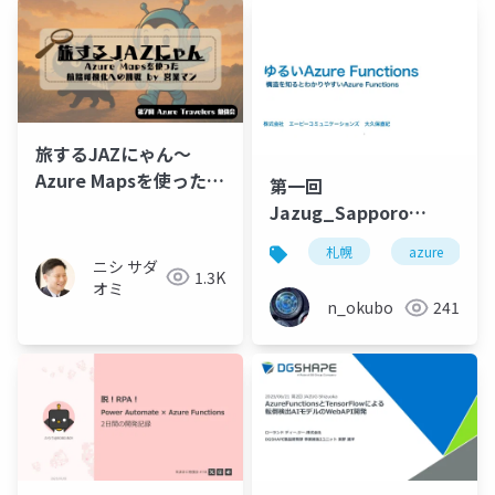
旅するJAZにゃん～
Azure Mapsを使った航
第一回
路可視化への挑戦 by 営
Jazug_Sapporo
業マン～
rebootイベント「ゆる
札幌
azure
いAzure Functions」
ニシ サダ
1.3K
オミ
n_okubo
241