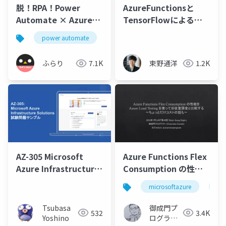
脱！RPA！Power
AzureFunctionsと
Automate × Azure
TensorFlowによる転
Functions
倒検出AIモデルの
power automate
azure
azure functions
WebAPI開発
ふらり
7.1K
束野通洋
1.2K
AZ-305 Microsoft
Azure Functions Flex
Azure Infrastructure
Consumption の性能
Solutions 取得学習会
をAzure Load Testing
microsoftazure
az
第4回
を使って旧従量課金と
比較する～ちょっとだ
Tsubasa
御成門プ
532
3.4K
けコストの話も～
Yoshino
ログラマ