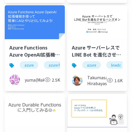
ー
(Tomotaka
Suzuki)
Azure Functions
Azure サーバーレスで
Azure OpenAI拡張機能
LINE Bot を進化させる
を使って簡単にAIとや
ハンズオン
azure
azure functions
azure
azure openai
linedc
りとりしてみよう！
Takumasa
yuma(Maki)
2.5K
1.6K
Hirabayashi