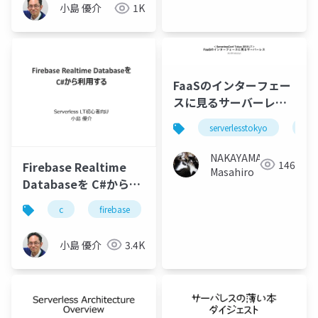
小島 優介
1K
FaaSのインターフェー
スに見るサーバーレス
#serverlessconf
serverlesstokyo
serv
#serverlesstokyo
NAKAYAMA
146
Firebase Realtime
Masahiro
Databaseを C#から利
用する
c
firebase
小島 優介
3.4K