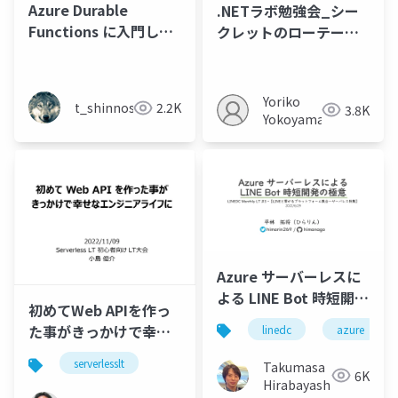
Azure Durable
.NETラボ勉強会_シー
Functions に入門して
クレットのローテーシ
みる
ョン管理231028
Yoriko
t_shinnosuke
2.2K
3.8K
Yokoyama
Azure サーバーレスに
よる LINE Bot 時短開発
初めてWeb APIを作っ
の極意
た事がきっかけで幸せ
linedc
azure
なエンジニアライフに
serverlesslt
Takumasa
6K
Hirabayashi