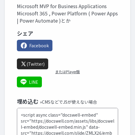
Microsoft MVP for Business Applications
Microsoft 365 , Power Platform ( Power Apps
| Power Automate )とか
シェア
Facebook
(Twitter)
またはPlayer版
LINE
埋め込む
»CMSなどでJSが使えない場合