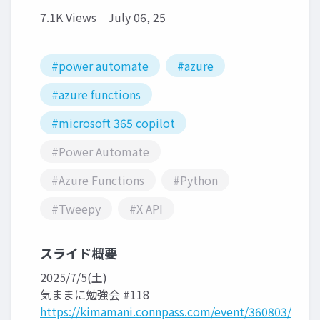
7.1K Views
July 06, 25
#power automate
#azure
#azure functions
#microsoft 365 copilot
#Power Automate
#Azure Functions
#Python
#Tweepy
#X API
スライド概要
2025/7/5(土)
気ままに勉強会 #118
https://kimamani.connpass.com/event/360803/