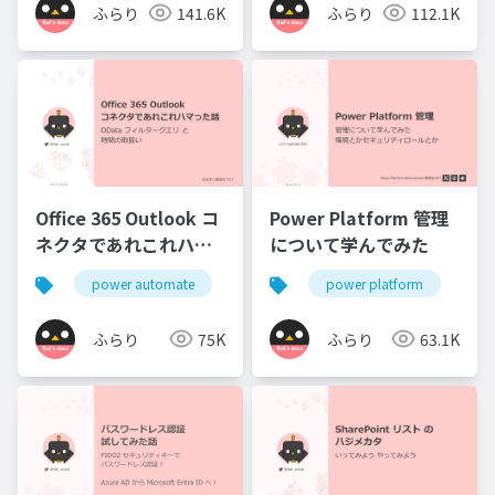
ふらり
141.6K
ふらり
112.1K
Office 365 Outlook コ
Power Platform 管理
ネクタであれこれハマ
について学んでみた
った話
power automate
exchange online
power platform
power platfo
da
ふらり
75K
ふらり
63.1K