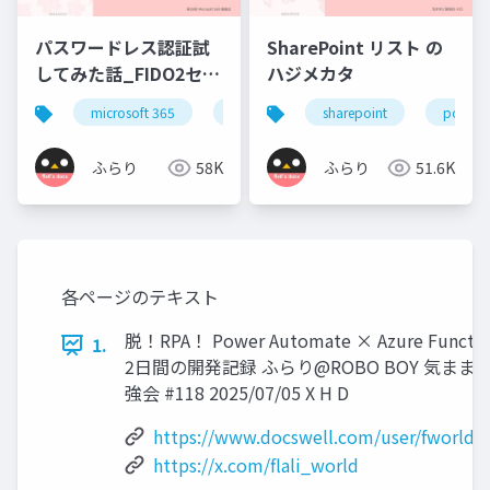
パスワードレス認証試
SharePoint リスト の
してみた話_FIDO2セキ
ハジメカタ
ュリティキーでパスワ
microsoft 365
microsoft entra
sharepoint
azure ad
power 
ードレス認証
ふらり
58K
ふらり
51.6K
各ページのテキスト
脱！RPA！ Power Automate × Azure Functio
1.
2日間の開発記録 ふらり@ROBO BOY 気まま
強会 #118 2025/07/05 X H D
https://www.docswell.com/user/fworldd
https://x.com/flali_world