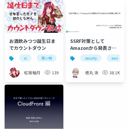
お酒飲みつつ誕生日ま
SSRF対策として
でカウントダウン
Amazonから発表され
たIMDSv2の効果と破り
vr
買い物
amazon
security
沼
aws
方
紅坂柚月
139
徳丸 浩
38.1K