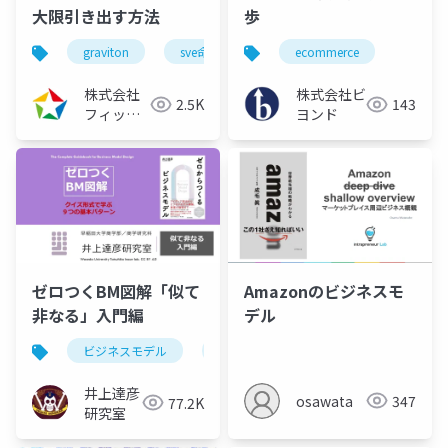
大限引き出す方法
歩
graviton
sve命令
arm
ecommerce
aws
cpu
株式会社
株式会社ビ
2.5K
143
フィック
ヨンド
スターズ
ゼロつくBM図解「似て
Amazonのビジネスモ
非なる」入門編
デル
ビジネスモデル
サブスクリプション
フリーミアム
井上達彦
osawata
347
77.2K
研究室