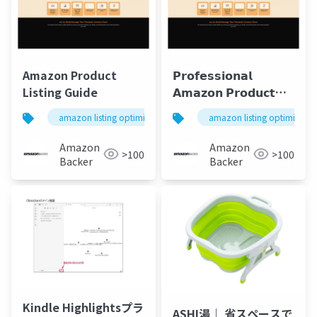
Amazon Product
𝗣𝗿𝗼𝗳𝗲𝘀𝘀𝗶𝗼𝗻𝗮𝗹
Listing Guide
𝗔𝗺𝗮𝘇𝗼𝗻 𝗣𝗿𝗼𝗱𝘂𝗰𝘁
𝗟𝗶𝘀𝘁𝗶𝗻𝗴 &
amazon listing optimization
amazon store setup services
amazon listing optimizatio
𝗢𝗽𝘁𝗶𝗺𝗶𝘇𝗮𝘁𝗶𝗼𝗻
𝗦𝗲𝗿𝘃𝗶𝗰𝗲𝘀 |
Amazon
Amazon
>100
>100
𝗔𝗺𝗮𝘇𝗼𝗻𝗕𝗮𝗰𝗸𝗲𝗿
Backer
Backer
Kindle Highlightsプラ
ASHI湯｜ 省スペースで