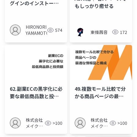
グインのインストール
もしっかり癒せる
方法
HIRONORI
574
東條茜音
172
YAMAMOTO
62.副業ECの黒字化に必
49.複数モール比較で分
要な最低商品数と投資
かる商品ページの最適
額
な情報量と構成
株式会社
株式会社
>100
>100
メイクア
メイクア
ップ
ップ