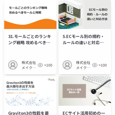
31.モールごとのランキ
5.ECモール別の規約・
ング戦略 攻めるべきモ
ルールの違いと対応方
ールと時期
法
株式会社
株式会社
>100
>100
メイクア
メイクア
ップ
ップ
Graviton3の性能を最
ECサイト活用初めの一