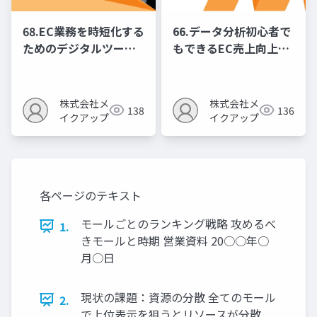
68.EC業務を時短化する
66.データ分析初心者で
ためのデジタルツール
もできるEC売上向上の
活用ガイド
ための数字活用法
株式会社メ
株式会社メ
138
136
イクアップ
イクアップ
各ページのテキスト
モールごとのランキング戦略 攻めるべ
1.
きモールと時期 営業資料 20○○年○
月○日
現状の課題：資源の分散 全てのモール
2.
で上位表示を狙うとリソースが分散