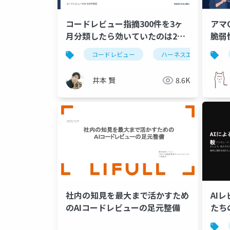
コードレビュー指摘300件を3ヶ
アマQ
月分類したら効いていたのは2種
脆弱
類だけだった ─ Bug/Spec死
ンチ
コードレビュー
ハーネスエンジニアリン
守・残り4種類はPRから外す
井本 賢
8.6K
社内の知見を最大まで活かすため
AI
のAIコードレビューの足元整備
たち
だ？