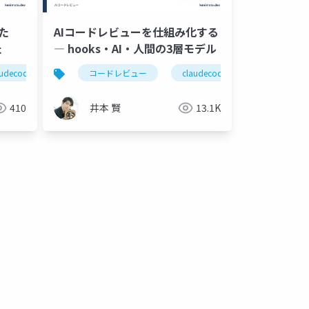
た
AIコードレビューを仕組み化する
た
― hooks・AI・人間の3層モデル
ventionalcomments
audecode
生成ai
コードレビュー
ci
claudecode
coderabbit
410
井本 賢
13.1K