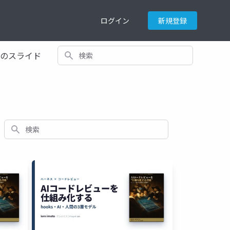
ログイン
新規登録
検索
てのスライド
検索