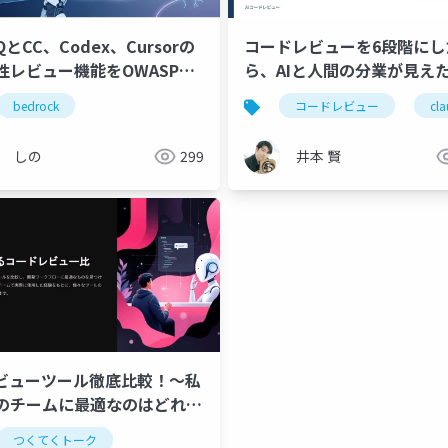
とCC、Codex、Cursorの
コードレビューを6段階にし
性レビュー機能をOWASPベ
ら、AIと人間の分業が見え
で比較
グ
bedrock
aiコードレビュー
開発生産性
コードレビュー
メトリクス
con
cl
しの
299
井本 賢
レビューツール徹底比較！〜私
のチームに最適なのはどれ
つくてくトーク