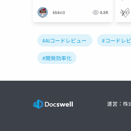
kbkn3
8.8K
#AIコードレビュー
#コードレ
#開発効率化
運営：株