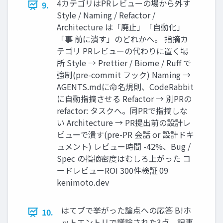
4カテゴリはPRレビューの場から外す
9.
Style / Naming / Refactor /
Architecture は「廃止」「自動化」
「事 前に潰す」のどれかへ。 指摘カ
テゴリ PRレビューの代わりに置く場
所 Style → Prettier / Biome / Ruff で
強制(pre-commit フック) Naming →
AGENTS.mdに命名規則、CodeRabbit
に自動指摘させる Refactor → 別PRの
refactor: タスクへ。同PRで指摘しな
い Architecture → PR提出前の設計レ
ビューで潰す(pre-PR 会話 or 設計ドキ
ュメント) レビュー時間 -42%、Bug /
Spec の指摘密度はむしろ上がった コ
ードレビューROI 300件検証 09
kenimoto.dev
はてブで挙がった論点への応答 B!ホ
10.
ットエントリで議論された3点、記事