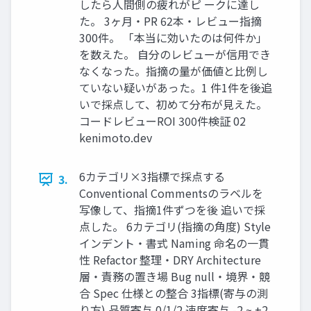
したら人間側の疲れがピ ークに達し
た。 3ヶ月・PR 62本・レビュー指摘
300件。 「本当に効いたのは何件か」
を数えた。 自分のレビューが信用でき
なくなった。指摘の量が価値と比例し
ていない疑いがあった。1 件1件を後追
いで採点して、初めて分布が見えた。
コードレビューROI 300件検証 02
kenimoto.dev
6カテゴリ×3指標で採点する
3.
Conventional Commentsのラベルを
写像して、指摘1件ずつを後 追いで採
点した。 6カテゴリ(指摘の角度) Style
インデント・書式 Naming 命名の一貫
性 Refactor 整理・DRY Architecture
層・責務の置き場 Bug null・境界・競
合 Spec 仕様との整合 3指標(寄与の測
り方) 品質寄与 0/1/2 速度寄与 -2 ~ +2