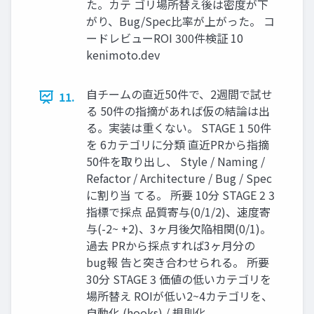
た。カテ ゴリ場所替え後は密度が下
がり、Bug/Spec比率が上がった。 コ
ードレビューROI 300件検証 10
kenimoto.dev
自チームの直近50件で、2週間で試せ
11.
る 50件の指摘があれば仮の結論は出
る。実装は重くない。 STAGE 1 50件
を 6カテゴリに分類 直近PRから指摘
50件を取り出し、 Style / Naming /
Refactor / Architecture / Bug / Spec
に割り当 てる。 所要 10分 STAGE 2 3
指標で採点 品質寄与(0/1/2)、速度寄
与(-2~ +2)、3ヶ月後欠陥相関(0/1)。
過去 PRから採点すれば3ヶ月分の
bug報 告と突き合わせられる。 所要
30分 STAGE 3 価値の低いカテゴリを
場所替え ROIが低い2~4カテゴリを、
自動化 (hooks) / 規則化