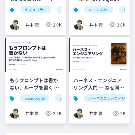
ターパスワードと、チ
3.5を全モデル検証
セキュリティ
1password
ローカルllm
暗号
認証
qwen
ーム共有鍵
井本 賢
2.9K
井本 賢
2.8K
もうプロンプトは書か
ハーネス・エンジニア
ない、ループを書く ―
リング入門 ― なぜ同じ
Claude Code作者と
AIで成果が変わるのか
claudecode
aiエージェント
ハーネスエンジニアリング
生成ai
自動
OpenClaw作者が辿り
着いた /goal と /loop
井本 賢
2.4K
井本 賢
2K