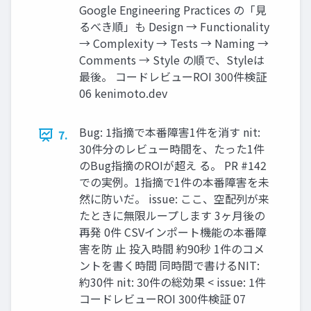
Google Engineering Practices の「見
るべき順」も Design → Functionality
→ Complexity → Tests → Naming →
Comments → Style の順で、Styleは
最後。 コードレビューROI 300件検証
06 kenimoto.dev
Bug: 1指摘で本番障害1件を消す nit:
7.
30件分のレビュー時間を、たった1件
のBug指摘のROIが超え る。 PR #142
での実例。1指摘で1件の本番障害を未
然に防いだ。 issue: ここ、空配列が来
たときに無限ループします 3ヶ月後の
再発 0件 CSVインポート機能の本番障
害を防 止 投入時間 約90秒 1件のコメ
ントを書く時間 同時間で書けるNIT:
約30件 nit: 30件の総効果 < issue: 1件
コードレビューROI 300件検証 07