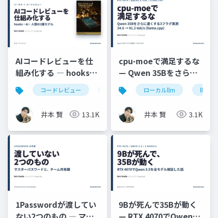
AIコードレビューを仕
cpu-moeで満足するな
組み化する ― hooks・
— Qwen 35Bをさらに
AI・人間の3層モデル
速くする3フラグ実測
コードレビュー
claudecode
ローカルllm
coderabbit
llama
(RTX 4070)
井本 賢
13.1K
井本 賢
3.1K
1Passwordが渡してい
9Bが死んで35Bが動く
ない2つのもの ― マス
— RTX 4070でQwen