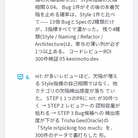
相関 0.04。 Bug 1件がその後の本番欠
陥を止める確率は、Style 1件と比べ
て—— 13倍 BugとSpecの2種類だけ
が、3指標すべてで濃かった。 残り4種
類(Style / Naming / Refactor /
Architecture)は、寄与の薄い列が必ず
1つ以上ある。 コードレビューROI
300件検証 05 kenimoto.dev
nit: が多いレビューほど、欠陥が増え
6.
る Style指摘の自己相関ではなく、他
カテゴリの欠陥検出感度が落ち てい
た。 STEP 1 1つのPRに nit: が30件つ
く → STEP 2 レビュアーの 認知容量が
枯れる → STEP 3 Bug候補への 検出感
度が下がる Trisha Gee(Oracle)の
「Style nitpicking too much」を、
300件のデータで裏打ちした 形。