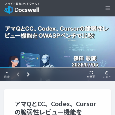
Ope
アマQとCC、Codex、Cursor
の脆弱性レビュー機能を