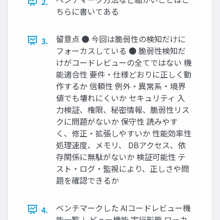
2.
ちらに書いてある
留意点 ● 今回は脆弱性の検知だけに
3.
フォーカスしている ● 脆弱性検知だ
けがコードレビューの全てではない 機
能適合性 要件・仕様どおりに正しく動
作するか 信頼性 例外・異常系・境界
値でも壊れにくいか セキュリティ 入
力検証、権限、秘密情報、脆弱性リス
クに問題がないか 保守性 読みやす
く、修正・拡張しやすいか 性能効率性
処理速度、メモリ、 DBアクセス、依
存関係に無駄がないか 検証可能性 テ
スト・ログ・監視により、正しさや問
題を確認できるか
ベンチマークした AIコードレビュー機
4.
能一覧 レビュー機能 実行形態 ローカ