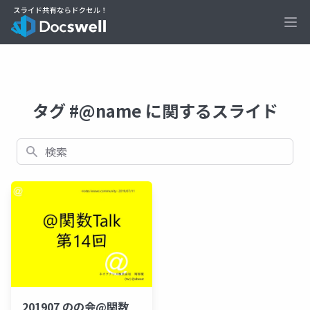
Ope
タグ #@name に関するスライド
検索
201907 のの会@関数