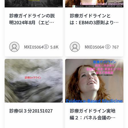
診療ガイドラインの説
診療ガイドラインと
明2024年8月（エビデ
は：EBMの3原則より概
ンスレベルとエビデン
念を理解する
スプロファイルを作る
とMindsの間違いあ
MXE05064
5.8K
MXE05064
767
り）
診療Gl３分20151027
診療ガイドライン実地
編２：パネル会議のオ
ープニングの別バージ