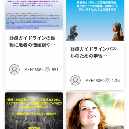
診療ガイドラインの推
奨に患者の価値観や意
診療ガイドラインパネ
向を取り入れるため
ルのための学習
に：診療ガイドライン
inguide20240430_1
パネル会議で、パネリ
MXE05064
551
ストに対して、どのよ
うな情報を与えて調
MXE05064
1.3K
査・議論するとよいの
か？