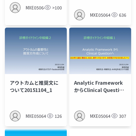
ョン
MXE05064
>100
MXE05064
636
アウトカムと推奨文に
Analytic Framework
ついて20151104_1
からClinical Question
へ20151104
1（Analytic
Frameworkから
MXE05064
126
MXE05064
307
Clinical Question作る
プロセスの紹介：但し
KQは、流行らず、使わ