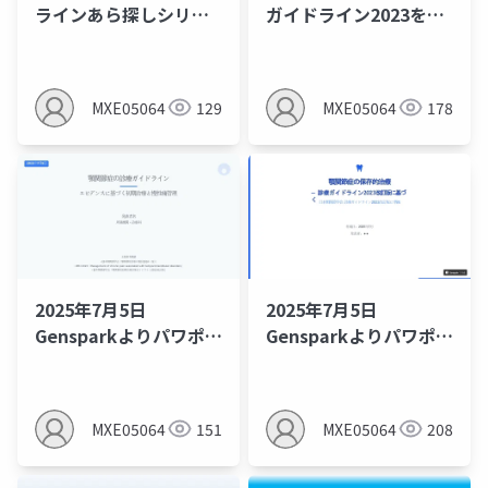
ラインあら探しシリー
ガイドライン2023を読
ズ14：歯周病のEFP S3
み解く
level CPGという最高レ
ベルのCPG
MXE05064
129
MXE05064
178
2025年7月5日
2025年7月5日
Gensparkよりパワポで
Gensparkよりパワポで
DL2
DL
MXE05064
151
MXE05064
208