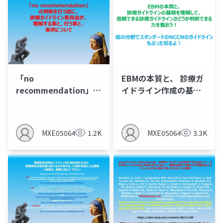
れてないので注意）
「no
EBMの本質と、 診療ガ
recommendation」
イドライン作成の基礎
の判断を行う前に、 診
を理解して、 信頼でき
療ガイドライン委員会
る診療ガイドラインか
が、 理解する事と、行
どうか判断できる力を
MXE05064
1.2K
MXE05064
3.3K
う事と、 実例について
養おう！