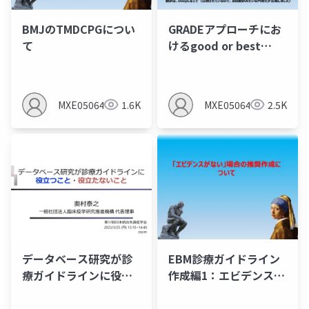
BMJのTMDCPGについ
GRADEアプローチにお
て
けるgood or best
practice statements
とは？
MXE05064
1.6K
MXE05064
2.5K
データベース研究が診
EBM診療ガイドライン
療ガイドラインに役立
作成編1：エビデンスが
つこと・役立たないこ
ない場合の推奨
と