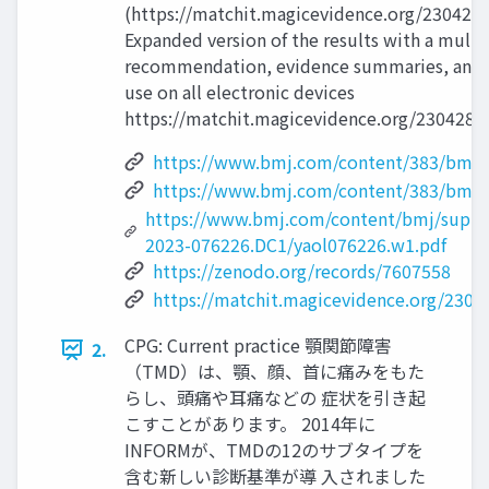
(https://matchit.magicevidence.org/230428
Expanded version of the results with a multi
recommendation, evidence summaries, and d
use on all electronic devices
https://matchit.magicevidence.org/230428d
https://www.bmj.com/content/383/bmj-
https://www.bmj.com/content/383/bmj-
https://www.bmj.com/content/bmj/suppl
2023-076226.DC1/yaol076226.w1.pdf
https://zenodo.org/records/7607558
https://matchit.magicevidence.org/2304
CPG: Current practice 顎関節障害
2.
（TMD）は、顎、顔、首に痛みをもた
らし、頭痛や耳痛などの 症状を引き起
こすことがあります。 2014年に
INFORMが、TMDの12のサブタイプを
含む新しい診断基準が導 入されました