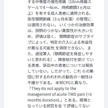
する中等度の慢性疼痛（10cm疼痛ス
ケールで4 ～6cm、持続期間3ヵ月以
上）を有する成人患者に適用される。
急性顎関節痛（3ヵ月未満）の管理に
は適用されない。 いくつかの治療効果
は、説明のつかない異質性が大きいた
め、評価は低く、 顎関節症のサブタイ
プによって、特定の介入による有益性
が異なる可能性 を排除できない。 ま
た、退役軍人（顎関節症を発症しやす
いと思われる）、障害給付を受け てい
る患者、訴訟中の患者については報告
していない。したがって、これ らの集
団に対するわれわれの勧告の一般性は
不確かである。 本邦CPGと異なり、
「They do not apply to the
management of acute TMD pain (<3
months duration).」とある。根拠と
なっている研究を全 て評価してない