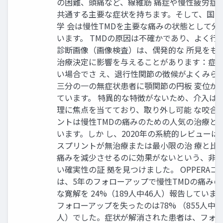
の困難、頭痛など、線維筋 痛症や慢性疲労症
共通する主要な症状を持ちます。そして、国際
学 会は慢性TMDを主要な痛みの状態として分
います。 TMDの原因は不確かであり、よく行
診断画像（画像検査）は、偶発的な 所見をも
治療決定に影響を与えることがあります：症
い場合でさ え、退行性関節の徴候がよくみら
三分の一の無症状患者に顎関節の円板 変位が
ています。 特異的な特徴がないため、介入は
理に焦点を当てており、取り外し可能 な咬合
ントは慢性TMDの痛みのための人気の治療と
います。しか し、2020年の系統的レビューは
スプリントが無治療または最小限の治 療と比
痛みを減少させるのに効果がないという、非
い確実性の証 拠を見つけました。 OPPERAコ
は、5年のフォローアップで慢性TMDの痛みの
な寛解を 24%（189人中46人）報告していま
フォローアップを失ったのは78% （855人中66
人）でした。症状が解消された患者は、フォ