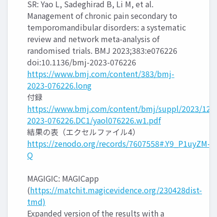
SR: Yao L, Sadeghirad B, Li M, et al.
Management of chronic pain secondary to
temporomandibular disorders: a systematic
review and network meta-analysis of
randomised trials. BMJ 2023;383:e076226
doi:10.1136/bmj-2023-076226
https://www.bmj.com/content/383/bmj-
2023-076226.long
付録
https://www.bmj.com/content/bmj/suppl/2023/12/
2023-076226.DC1/yaol076226.w1.pdf
結果の表（エクセルファイル4）
https://zenodo.org/records/7607558#.Y9_P1uyZM-
Q
MAGIGIC: MAGICapp
(
https://matchit.magicevidence.org/230428dist-
tmd)
Expanded version of the results with a