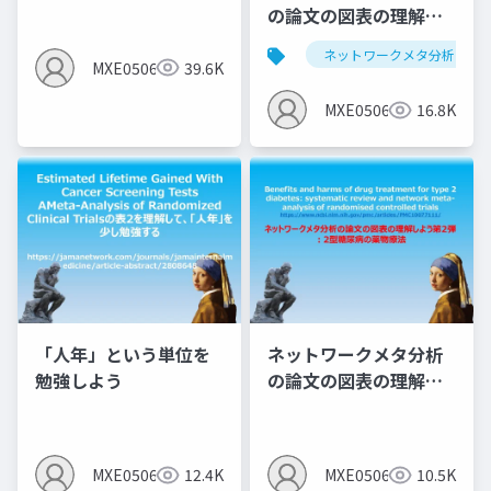
の論文の図表の理解し
MIC（群間内MID)の説
よう第1弾：サルコペニ
明となっている＞
ネットワークメタ分析
アと運動のNMA
MXE05064
39.6K
MXE05064
16.8K
「人年」という単位を
ネットワークメタ分析
勉強しよう
の論文の図表の理解し
よう第2弾 ：2型糖尿病
の薬物療法
MXE05064
12.4K
MXE05064
10.5K