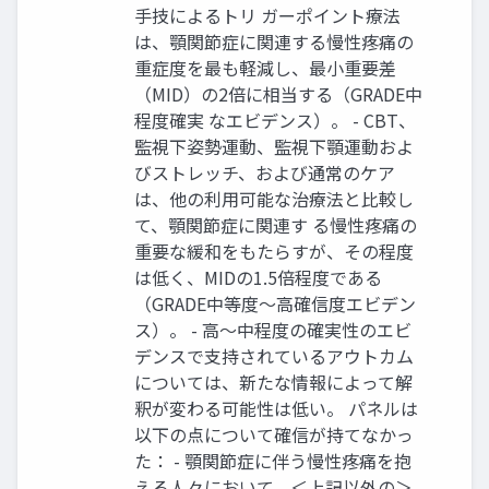
手技によるトリ ガーポイント療法
は、顎関節症に関連する慢性疼痛の
重症度を最も軽減し、最小重要差
（MID）の2倍に相当する（GRADE中
程度確実 なエビデンス）。 - CBT、
監視下姿勢運動、監視下顎運動およ
びストレッチ、および通常のケア
は、他の利用可能な治療法と比較し
て、顎関節症に関連す る慢性疼痛の
重要な緩和をもたらすが、その程度
は低く、MIDの1.5倍程度である
（GRADE中等度～高確信度エビデン
ス）。 - 高～中程度の確実性のエビ
デンスで支持されているアウトカム
については、新たな情報によって解
釈が変わる可能性は低い。 パネルは
以下の点について確信が持てなかっ
た： - 顎関節症に伴う慢性疼痛を抱
える人々において、＜上記以外の＞