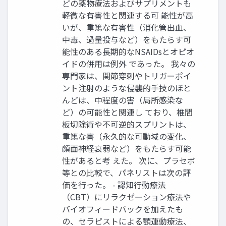
どの薬物療法およびサプリメントも
軽微な有害性と関連する可 能性が高
いが、重篤な有害性（消化管出血、
中毒、過量投与など）をもたらす可
能性のある長期的なNSAIDsとオピオ
イドの併用は例外 であった。 我々の
専門家は、関節穿刺やトリガーポイ
ント注射のような侵襲的手技のほと
んどは、中程度の害（局所感染な
ど）の可能性と関連し ており、椎間
板切除術や不可逆的スプリントは、
重篤な害（永久的な可動域の変化、
顔面神経衰弱など）をもたらす可能
性があると考 えた。 次に、プラセボ
等との比較で、パネリストは次の評
価を行った。 - 認知行動療法
（CBT）にリラクゼーション療法や
バイオフィードバックを加えたも
の、セラピストによる顎運動療法、