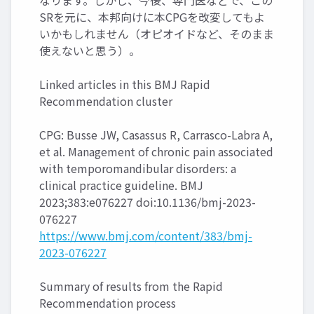
なります。しかし、今後、専門医などで、この
SRを元に、本邦向けに本CPGを改変してもよ
いかもしれません（オピオイドなど、そのまま
使えないと思う）。
Linked articles in this BMJ Rapid
Recommendation cluster
CPG: Busse JW, Casassus R, Carrasco-Labra A,
et al. Management of chronic pain associated
with temporomandibular disorders: a
clinical practice guideline. BMJ
2023;383:e076227 doi:10.1136/bmj-2023-
076227
https://www.bmj.com/content/383/bmj-
2023-076227
Summary of results from the Rapid
Recommendation process