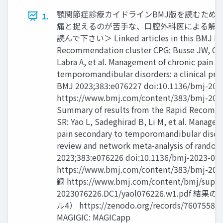
顎関節症診療カイドラインBMJ版を読むための
1.
痛と捉えるのが苦手な、口腔外科医による解説
読んで下さい＞ Linked articles in this BMJ Ra
Recommendation cluster CPG: Busse JW, Casa
Labra A, et al. Management of chronic pain a
temporomandibular disorders: a clinical prac
BMJ 2023;383:e076227 doi:10.1136/bmj-202
https://www.bmj.com/content/383/bmj-202
Summary of results from the Rapid Recomm
SR: Yao L, Sadeghirad B, Li M, et al. Manage
pain secondary to temporomandibular disord
review and network meta-analysis of randomi
2023;383:e076226 doi:10.1136/bmj-2023-07
https://www.bmj.com/content/383/bmj-202
録 https://www.bmj.com/content/bmj/suppl
2023076226.DC1/yaol076226.w1.pdf
ル4） https://zenodo.org/records/7607558#
MAGIGIC: MAGICapp