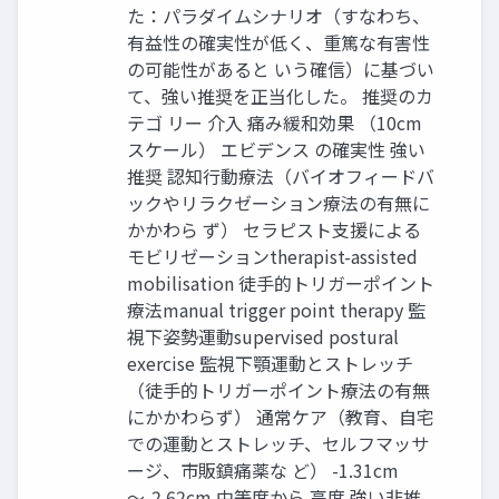
た：パラダイムシナリオ（すなわち、
有益性の確実性が低く、重篤な有害性
の可能性があると いう確信）に基づい
て、強い推奨を正当化した。 推奨のカ
テゴ リー 介入 痛み緩和効果 （10cm
スケール） エビデンス の確実性 強い
推奨 認知行動療法（バイオフィードバ
ックやリラクゼーション療法の有無に
かかわら ず） セラピスト支援による
モビリゼーションtherapist-assisted
mobilisation 徒手的トリガーポイント
療法manual trigger point therapy 監
視下姿勢運動supervised postural
exercise 監視下顎運動とストレッチ
（徒手的トリガーポイント療法の有無
にかかわらず） 通常ケア（教育、自宅
での運動とストレッチ、セルフマッサ
ージ、市販鎮痛薬な ど） -1.31cm
～-2.62cm 中等度から 高度 強い非推