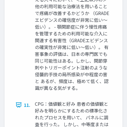
他の利用可能な治療法を用いること
で疼痛が改善するかどうか （GRADE
エビデンスの確信度が非常に低い～
低い）。 - 顎関節症に伴う慢性疼痛
を管理するための利用可能な介入に
関連する有害性（GRADEエビデンス
の確実性が非常に低い～低い）。 有
害事象の評価は、日本の専門医でも
同じ可能性はある。しかし、関節穿
刺やトリガーポイント注射のような
侵襲的手技の局所感染が中程度の害
と あるが、頻度は、極めて低く、認
識が異なる気がする。
CPG：価値観と好み 患者の価値観と
11.
好みを明らかにするための標準化さ
れたプロセスを用いて、 パネルに調
査を行った。 しかし、中等度または