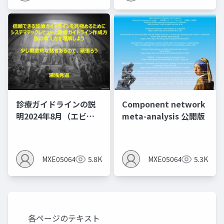
診療ガイドラインの説
Component network
明2024年8月（エビデ
meta-analysis 公開版
ンスレベルとエビデン
スプロファイルを作る
とMindsの間違いあ
MXE05064
5.8K
MXE05064
5.3K
り）
各ページのテキスト