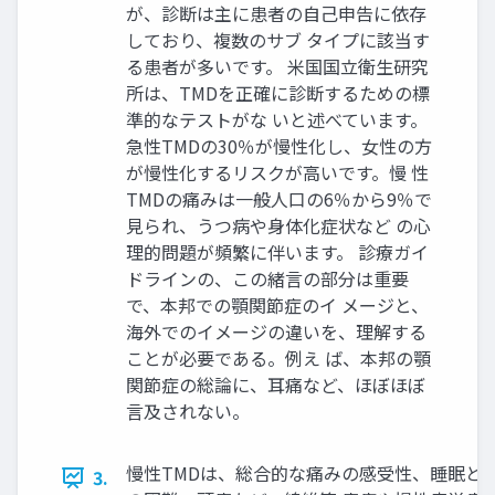
が、診断は主に患者の自己申告に依存
しており、複数のサブ タイプに該当す
る患者が多いです。 米国国立衛生研究
所は、TMDを正確に診断するための標
準的なテストがな いと述べています。
急性TMDの30％が慢性化し、女性の方
が慢性化するリスクが高いです。慢 性
TMDの痛みは一般人口の6％から9％で
見られ、うつ病や身体化症状など の心
理的問題が頻繁に伴います。 診療ガイ
ドラインの、この緒言の部分は重要
で、本邦での顎関節症のイ メージと、
海外でのイメージの違いを、理解する
ことが必要である。例え ば、本邦の顎
関節症の総論に、耳痛など、ほぼほぼ
言及されない。
慢性TMDは、総合的な痛みの感受性、睡眠と
3.