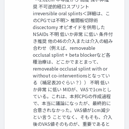
奨 不可逆的経口スプリント
irreversible oral splints＜詳細は、こ
のCPGでは不明＞ 椎間板切除術
discectomy オピオイドを併用した
NSAIDs 不明 低いか非常 に低い 条件付
き推奨 他の46の介入または介入の組み
合わせ（例えば、removeable
occlusal splint + beta blockerなど各
種治療は、どこかでまとまって、
removeable occlusal splint with or
without co-interventionsとなってい
る（補足表20ぐらい？）） 不明 低い
か非常 に低い MIDが、VASで1cmとし
ている。これは、本邦CPGの作成過程
で、本当に議論になったが、最終的に
合意されなかった。VAS値が1cm減少
とい言う ことでなく、そもそも、介入
後のVAS値そのものが、重要であると