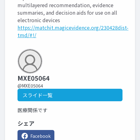
multilayered recommendation, evidence
summaries, and decision aids for use on all
electronic devices
https://matchit.magicevidence.org/230428dist-
tmd/#!/
MXE05064
@MXE05064
スライド一覧
医療関係です
シェア
Facebook