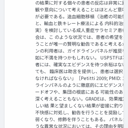
の結果に対する個々の患者の反応は非常に異
観や意向について考えることはほとんど意味
が必要である。造血細胞移植（治癒の可能性
と、輸血と鉄キレート療法による 内科的治
実）を検討している成人重症サラセミア患者
会は、こ のような状況では、患者の希望を
うことが唯一の賢明な勧告であると考えるか
ンの利用者は、ガイドラインパネルが推奨を
如に不満を持つかもしれない。 USPSTFは
者には、確実なエビデンスを待つ余裕はない
ても、 臨床医は助言を提供し、患者は選択
なければならない」［Petitti 2009; PMID
ラインパネルのように徹底的にエビデンスを
ードオフや、集団の根底にある 可能性のあ
深く考えることもない。GRADEは、効果推
しい結 果と望ましくない結果が密接に釣り
不快感に対処し、勧告を行うことを奨励して
弱くなり、修飾を伴うこともある。 パネル
うな異常な状況においては、その理由を明記