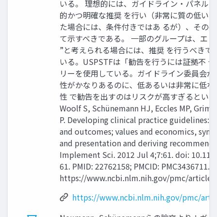
いる。 理想的には、ガイドライン・パネル
的かつ明確な推奨 を行い（非常に質の低い
た場合には、条件付きではあ るが）、その
て示すべきである。 一部のグループは、エビ
”と考えられる場合には、推奨 を行うべきで
いる。USPSTFは「勧告を行うには証拠不 
リーを使用している。ガイドライン委員会が
性がかなりあるのに、低あるいは非常に低な
性 で勧告を出すのはリスクが高すぎるとい
Woolf S, Schünemann HJ, Eccles MP, Grims
P. Developing clinical practice guidelines: 
and outcomes; values and economics, synthe
and presentation and deriving recommenda
Implement Sci. 2012 Jul 4;7:61. doi: 10.11
61. PMID: 22762158; PMCID: PMC3436711.
https://www.ncbi.nlm.nih.gov/pmc/article
https://www.ncbi.nlm.nih.gov/pmc/art