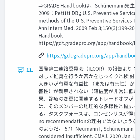
⇒GRADE Handbookは、Schünemann先
2009：Petitti DB,; U.S. Preventive Services
methods of the U.S. Preventive Services Tas
Ann Intern Med. 2009 Feb 3;150(3):199-205
Handbook
https://gdt.gradepro.org/app/handbook/
https://gdt.gradepro.org/app/handbo
国際蘇生連絡委員会（ILCOR）の報告より：No
11.
対して推奨を行うか否かをじっくりと検 討
大きいが有意な有益性 （または有害性）が
害性）が観察されない（確信度が非常に低い
果、診療の変更に関連するトレードオフが 
は、そのメンバーの地理的な多様性と幅広く
る。タスクフォースは、コンセンサスが得ら
no recommendationの理由ではな い
のようだ。 57）Neumann I, Schünemann HJ. Gui
considered insufficient. CMAJ. 2020 Jan 1