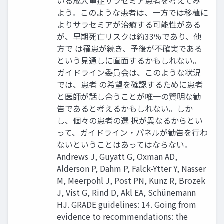
いる成人重症サラセミア患者を考えてみ
よう。このような患者は、一方では移植に
よりサラセミアが治癒する可能性がある
が、早期死亡リスクは約33％であり、他
方で は罹患が続き、予後が不確実である
という見通しに直面するかもしれない。
ガイドライン委員会は、このような状況
では、患者 の希望を確認するために患者
と医師が話し合うことが唯一の賢明な勧
告であると考えるかもしれない。しか
し、個々の患者の選 択が異なるからとい
って、ガイドライン・パネルが勧告を行わ
ないということはあってはならない。
Andrews J, Guyatt G, Oxman AD,
Alderson P, Dahm P, Falck-Ytter Y, Nasser
M, Meerpohl J, Post PN, Kunz R, Brozek
J, Vist G, Rind D, Akl EA, Schünemann
HJ. GRADE guidelines: 14. Going from
evidence to recommendations: the