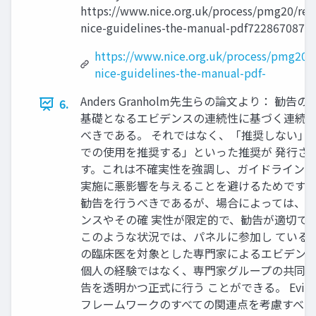
https://www.nice.org.uk/process/pmg20/res
nice-guidelines-the-manual-pdf7228670870
https://www.nice.org.uk/process/pmg20/
nice-guidelines-the-manual-pdf-
Anders Granholm先生らの論文より： 勧
6.
基礎となるエビデンスの連続性に基づく連続
べきである。 それではなく、「推奨しない」
での使用を推奨する」といった推奨が 発行さ
す。これは不確実性を強調し、ガイドライン
実施に悪影響を与えることを避けるためです 25
勧告を行うべきであるが、場合によっては、
ンスやその確 実性が限定的で、勧告が適切で
このような状況では、パネルに参加し ている
の臨床医を対象とした専門家によるエビデン
個人の経験ではなく、専門家グループの共同
告を透明かつ正式に行う ことができる。 Evidence-
フレームワークのすべての関連点を考慮すべき