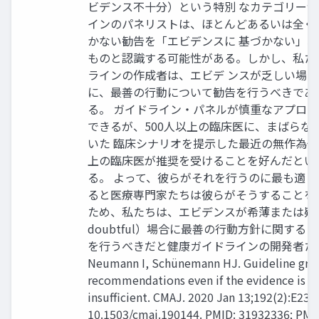
ビデンス不十分）という特別 なカテゴリーが
インのパネリストは、ほとんどあるいは全く
かない勧告を「エビデンスに 基づかない」
ものと認識する可能性がある。しかし、私た
ラインの作成者は、エビデ ンスが乏しい場
に、最善の行動について勧告を行うべきであ
る。 ガイドライン・パネルが慎重なアプロ
できるが、500人以上の臨床医に、まばらな
いた 臨床シナリオを提示した最近の無作為化
上の臨床医が推奨を受けることを好んだとい
る。 よって、彼らがそれを行うのに最も適
ると医療専門家たちは彼らがそうすることを
ため、私たちは、エビデンスが希薄または疑わしい（
doubtful）場合に最善の行動方針に関する reco
を行うべきだと健康ガイドラインの開発者た
Neumann I, Schünemann HJ. Guideline gro
recommendations even if the evidence is c
insufficient. CMAJ. 2020 Jan 13;192(2):E23-E
10.1503/cmaj.190144. PMID: 31932336; PM