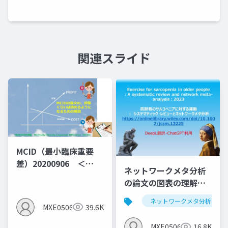
関連スライド
MCID（最小臨床重要
差）20200906 ＜
ネットワークメタ分析
MID（群間差）でなく
の論文の図表の理解し
MIC（群間内MID)の説
よう第1弾：サルコペニ
明となっている＞
ネットワークメタ分析
アと運動のNMA
MXE05064
39.6K
MXE05064
16.8K