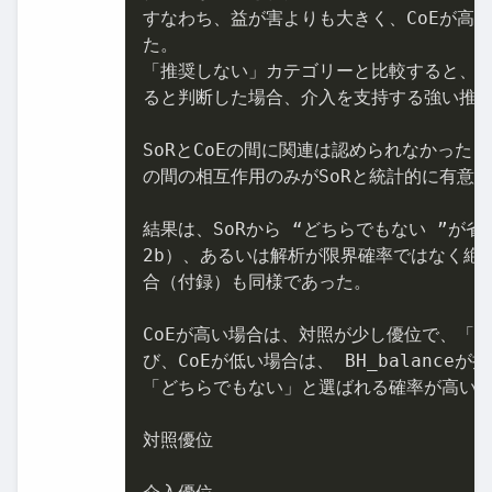
すなわち、益が害よりも大きく、CoEが高
た。

「推奨しない」カテゴリーと比較すると、パ
ると判断した場合、介入を支持する強い推奨
SoRとCoEの間に関連は認められなかった（BH_
の間の相互作用のみがSoRと統計的に有意な
2
b）、あるいは解析が限界確率ではなく絶対
合（付録）も同様であった。

CoEが高い場合は、対照が少し優位で、「ど
び、CoEが低い場合は、 BH_balanceが
「どちらでもない」と選ばれる確率が高い。
対照優位
