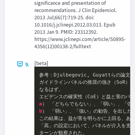
significance and presentation of
recommendations. J Clin Epidemiol.
2013 Jul;66(7):719-25. doi:
10.1016/j.jclinepi.2012.03.013. Epub
2013 Jan 9. PMID: 23312392.
https://www.jclinepi.com/article/S0895-
4356(12)00138-2/fulltext
[beta]
9.
参考：Djulbegovic, Guyattらの論文
ガイドラインパネルの推奨の強さ（SoR）
なるはず。

a
b
） 「弱い」、「強い」の勧告、を出した場
この結果は、益が害を明らかに上回る、ある
「高」の設定において、パネルが介入を支持
ターンが観察された。
