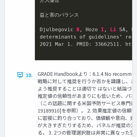
介入優位

益と害のバランス

Djulbegovic 
B
, Hozo 
I
, 
Li
 SA, R
determinants of guidelines’ rec
2021
 Mar 
1
. PMID: 
33662511
. htt
GRADE Handbookより：6.1.4 No reco
10.
戦略に対して推奨を行うか否かを躊躇し、ま
よう推奨することは適切で はないと結論づける
推定値の信頼性があまりにも低いため、パネ
（この話題に関する米国予防サービス専門委 員会の議論 
19189910]を参照）。 2. 効果推定値の
に密接に釣り合っており、価値観や意向、資
が大きすぎたりするため、パネルが推奨の方
る。 3. 2つの管理選択肢は非常に異なった