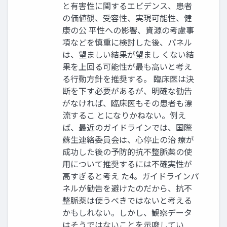
と有害性に関するエビデンス、患者
の価値観、受容性、実現可能性、健
康の公 平性への影響、資源の考慮事
項などを慎重に検討した後、パネル
は、望ましい結果が望まし くない結
果を上回る可能性が最も高いと考え
る行動方針を推奨する。 臨床医は決
断を下す必要があるが、明確な勧告
がなければ、臨床医もその患者も漂
流するこ とになりかねない。例え
ば、最近のガイドラインでは、国際
蘇生連絡委員会は、心停止の治 療が
成功した後の予防的抗不整脈薬の使
用について推奨するには不確実性が
高すぎると考え た4。ガイドラインパ
ネルが勧告を避けたのだから、抗不
整脈薬は使うべきではないと考える
かもしれない。しかし、観察データ
はそうではないことを示唆してい