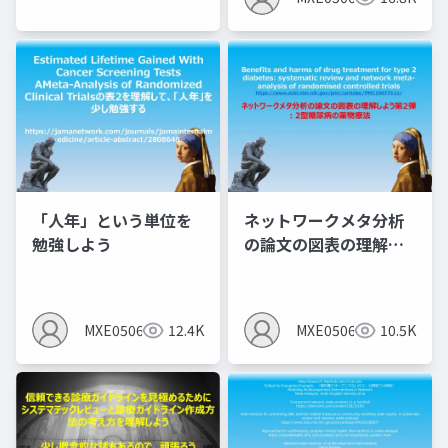
「人年」という単位を
ネットワークメタ分析
勉強しよう
の論文の図表の理解し
よう第2弾 ：2型糖尿病
の薬物療法
MXE05064
12.4K
MXE05064
10.5K