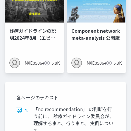
診療ガイドラインの説
Component network
明2024年8月（エビデ
meta-analysis 公開版
ンスレベルとエビデン
スプロファイルを作る
とMindsの間違いあ
MXE05064
5.8K
MXE05064
5.3K
り）
各ページのテキスト
「no recommendation」 の判断を行
1.
う前に、 診療ガイドライン委員会が、
理解する事と、行う事と、 実例につい
て