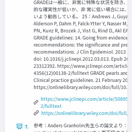
GRADEは一般に、非常に特殊な状況を除き、
的な確実性が低いか、非 常に低い場合には、
いよう勧告している。 25：Andrews J, Guyatt G
Alderson P, Dahm P, Falck-Ytter Y, Nasser M, 
PN, Kunz R, Brozek J, Vist G, Rind D, Akl EA
GRADE guidelines: 14. Going from evidence 
recommendations: the significance and prese
recommendations. J Clin Epidemiol. 2013 Ju
doi: 10.1016/j.jclinepi.2012.03.013. Epub 201
23312392. https://www.jclinepi.com/article
4356(12)00138-2/fulltext GRADE pearls and pi
Clinical practice guidelines. 21 February 202
https://onlinelibrary.wiley.com/doi/full/10.
https://www.jclinepi.com/article/S0895-
2/fulltext
https://onlinelibrary.wiley.com/doi/full/
参考：Anders Granholm先生らの論文より：G
7.