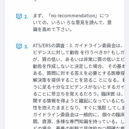
まず、「no recommendation」につ
2.
いての、いろい ろな意見を読んで、意
識を高めて下さい。
ATS/ERSの調査：3. ガイドライン委員会は
3.
ビデンスに対して勧告 を行うべきか? もしガ
が、質の低い、あるいは非常に質の低いエビ
勧告を作成しないと決定した場合、 その基本
ある、質問に対する答えを必要とする医療提
解決策を提供することを怠るこ とになる。 
うに足る十分なエビデンスがないとするガイ
ることに苛立ちを覚えるだろう。臨床医 は、
関する情報を得ようと躍起になっているにも
性を抱えたままとなり、すぐに落胆 してしま
ガイドライン委員会は一般的に、個々の臨床
間、資源、多様な専門知識を持っている。した
どの場合、最善の判断で具体的かつ明確な推