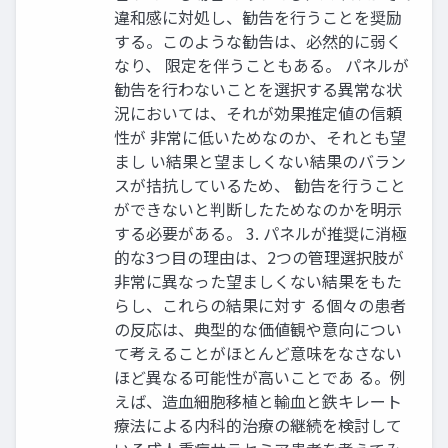
違和感に対処し、勧告を行うことを奨励
する。このような勧告は、必然的に弱く
なり、 限定を伴うこともある。 パネルが
勧告を行わないことを選択する異常な状
況においては、それが効果推定値の信頼
性が 非常に低いためなのか、それとも望
まし い結果と望ましくない結果のバラン
スが拮抗しているため、 勧告を行うこと
ができないと判断したためなのかを明示
する必要がある。 3. パネルが推奨に消極
的な3つ目の理由は、2つの管理選択肢が
非常に異なった望ましくない結果をもた
らし、これらの結果に対す る個々の患者
の反応は、典型的な価値観や意向につい
て考えることがほとんど意味をなさない
ほど異なる可能性が高いことであ る。例
えば、造血細胞移植と輸血と鉄キレート
療法による内科的治療の継続を検討して