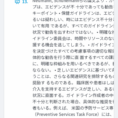
Neumann, Schünemannらの論文より：
13.
プは、エビデンスが不 十分であっても勧告
キーポイント • 保健ガイドラインは、エビ
るいは疑わしい、時にはエビデンス不十分と
いて有用 であるが、すべてのガイドライン
状況で勧告を出すわけではない。 • 明確な
イドライン委員会は、時間やリソースのない
援する機会を逃してしまう。 • ガイドライ
を決定づけたすべての考慮事項の適切な報告
体的な勧告を行う際に直 面するすべての課
に、明確な枠組みを用いるべきであるが、勧
ならない。 • 乏しいエビデンスに基づいて
うことは、さらなる関連研究を排除するもの
奨励す るものである。 臨床医や患者はしば
介入を支持するエビデンスが乏しい、あるい
状況に直面する。ガイ ドライン作成者の中
不十分と判断された場合、具体的な推奨を行
者もいる。例えば、 米国の予防サービス専
（Preventive Services Task Force）には、"