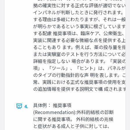
拠の確実性に対する正式な評価が適切でない
インパネルが判断したときに発行されます。GP
する理由は多岐にわたりますが、それは一般
が明らかであるという事実に根ざしています。
する配慮 推奨事項は、臨床ケア、公衆衛生、
実装に関連する必要な微細な点を提供する上
ることもあり ます。例えば、薬の投与量を指
または実験室のテストを行う方法について必
詳細を指定しない 場合があります。「実装の
項」、「ツール」、「ヒント」は、パネルが
のタイプの行動指針的な声 明を表します。こ
常、実践における正式な推奨事項の使用を支
の追加情報を提供する説明文で構 成されます
具体例： 推奨事項
4.
(Recommendation):外科的結核の診断
に関する推奨事項。 外科的結核の兆候
と症状がある成人と子供に対しては、