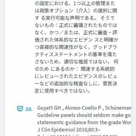
の設定における、1つ以上の管理また
は政策オプション（介入）の選択に関
す る実行可能な声明である。 そうで
ないもの：正式に審議されたものでは
なく、かつ／または、正式に審査・評
価された体系的なエビデン スと明確か
つ直接的な関連性がなく、グッドプラ
クティスステートメントの基準を満た
さないため、適切な推奨ではない。 何
のため にあるのか： 関連する系統的
にレビューされたエビデンスのレビュ
ーなどの追加的な精査なしに、意思決
定に使用すべきではない。
Guyatt GH , Alonso-Coello P , Schünemann HJ
10.
Guideline panels should seldom make good
statements: guidance from the grade Worki
J Clin Epidemiol 2016;80:3–