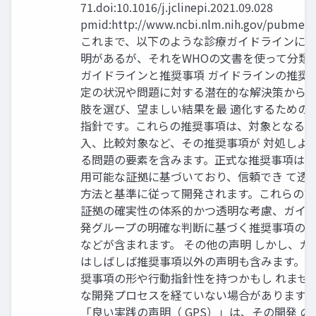
71.doi:10.1016/j.jclinepi.2021.09.028
pmid:http://www.ncbi.nlm.nih.gov/pubmed
これまで、以下のような診療ガイドラインに
明があるが、それをWHOの文書を使って分類
ガイドラインと推奨事項 ガイドラインの推奨
定の状況や問題に対する潜在的な解決策から
肢を選び、望ましい結果を最 適化するための
指針です。これらの推奨事項は、対象となる
入、比較対象など、その推奨事項が 対処しよ
る問題の要素を含みます。正式な推奨事項は
用可能な証拠に基づいており、信頼でき て透
方法と基準に従って開発されます。これらの方
証拠の確実性の体系的かつ透明な考慮、ガイ 
発グループの明確な判断に基づく推奨事項の
などが含まれます。 その他の声明 しかし、ガ
はしばしば推奨事項以外の声明も含みます。
奨事項の形や行動指針性を持つかもし れませ
な開発プロセスを経ていない場合があります
「良い実践の声明（ GPS）」は、その開発 の