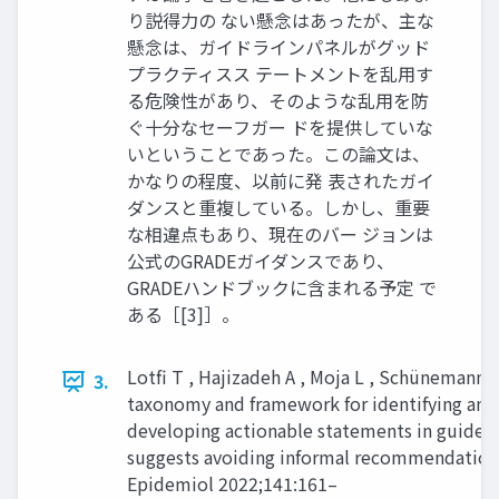
り説得力の ない懸念はあったが、主な
懸念は、ガイドラインパネルがグッド
プラクティスス テートメントを乱用す
る危険性があり、そのような乱用を防
ぐ十分なセーフガー ドを提供していな
いということであった。この論文は、
かなりの程度、以前に発 表されたガイ
ダンスと重複している。しかし、重要
な相違点もあり、現在のバー ジョンは
公式のGRADEガイダンスであり、
GRADEハンドブックに含まれる予定 で
ある［[3]］。
Lotfi T , Hajizadeh A , Moja L , Schünemann et
3.
taxonomy and framework for identifying and
developing actionable statements in guideli
suggests avoiding informal recommendations
Epidemiol 2022;141:161–