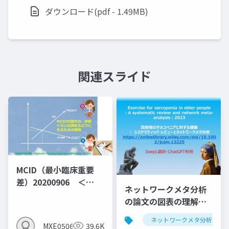
ダウンロード(pdf - 1.49MB)
関連スライド
MCID（最小臨床重要
差）20200906 ＜
ネットワークメタ分析
MID（群間差）でなく
の論文の図表の理解し
MIC（群間内MID)の説
よう第1弾：サルコペニ
明となっている＞
ネットワークメタ分析
アと運動のNMA
MXE05064
39.6K