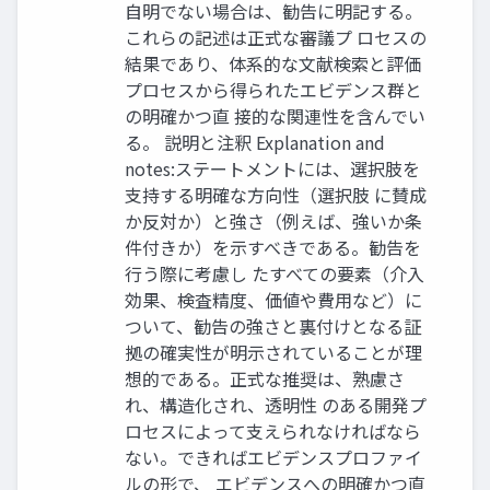
自明でない場合は、勧告に明記する。
これらの記述は正式な審議プ ロセスの
結果であり、体系的な文献検索と評価
プロセスから得られたエビデンス群と
の明確かつ直 接的な関連性を含んでい
る。 説明と注釈 Explanation and
notes:ステートメントには、選択肢を
支持する明確な方向性（選択肢 に賛成
か反対か）と強さ（例えば、強いか条
件付きか）を示すべきである。勧告を
行う際に考慮し たすべての要素（介入
効果、検査精度、価値や費用など）に
ついて、勧告の強さと裏付けとなる証
拠の確実性が明示されていることが理
想的である。正式な推奨は、熟慮さ
れ、構造化され、透明性 のある開発プ
ロセスによって支えられなければなら
ない。できればエビデンスプロファイ
ルの形で、 エビデンスへの明確かつ直