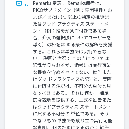
Remarks 定義： Remarks備考は、
7.
PICOサブドメイン（例：集団特性）お
よび／または1つ以上の特定の推奨ま
たはグッド プラクティス ステートメ
ント（例：推奨が条件付きである場
合、介入の選択肢についてユーザーを
導く）の枠をは める条件の解釈を支援
する。これらは単独では実行できな
い。 説明と注釈： この点については
混乱が見られるが、備考には実行可能
な提案を含めるべきでない。勧告また
はグッ ドプラクティスの記述と、実際
に付随する注釈は、不可分の単位と見
なすべきである。 それは何か： 補足
的な説明を提供する、正式な勧告また
はグッドプラクティス ステートメント
に属する不可分の 単位である。 そう
でないもの 単独でも成り立つ実行可能
な声明。 何のためにあるのか： 勧告