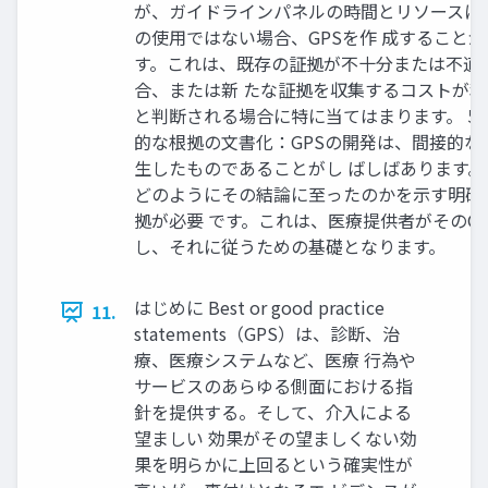
が、ガイドラインパネルの時間とリソースに
の使用ではない場合、GPSを作 成すること
す。これは、既存の証拠が不十分または不適
合、または新 たな証拠を収集するコストが
と判断される場合に特に当てはまります。 5.
的な根拠の文書化：GPSの開発は、間接的な
生したものであることがし ばしばあります。
どのようにその結論に至ったのかを示す明確
拠が必要 です。これは、医療提供者がそのG
し、それに従うための基礎となります。
はじめに Best or good practice
11.
statements（GPS）は、診断、治
療、医療システムなど、医療 行為や
サービスのあらゆる側面における指
針を提供する。そして、介入による
望ましい 効果がその望ましくない効
果を明らかに上回るという確実性が