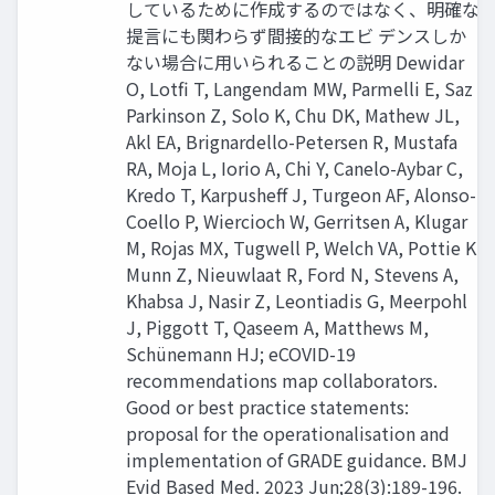
しているために作成するのではなく、明確な
提言にも関わらず間接的なエビ デンスしか
ない場合に用いられることの説明 Dewidar
O, Lotfi T, Langendam MW, Parmelli E, Saz
Parkinson Z, Solo K, Chu DK, Mathew JL,
Akl EA, Brignardello-Petersen R, Mustafa
RA, Moja L, Iorio A, Chi Y, Canelo-Aybar C,
Kredo T, Karpusheff J, Turgeon AF, Alonso-
Coello P, Wiercioch W, Gerritsen A, Klugar
M, Rojas MX, Tugwell P, Welch VA, Pottie K,
Munn Z, Nieuwlaat R, Ford N, Stevens A,
Khabsa J, Nasir Z, Leontiadis G, Meerpohl
J, Piggott T, Qaseem A, Matthews M,
Schünemann HJ; eCOVID-19
recommendations map collaborators.
Good or best practice statements:
proposal for the operationalisation and
implementation of GRADE guidance. BMJ
Evid Based Med. 2023 Jun;28(3):189-196.