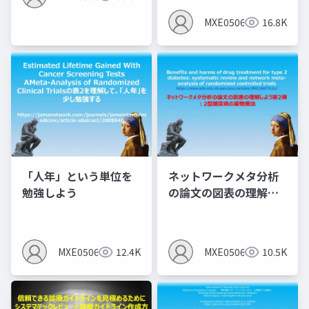
MXE05064
16.8K
「人年」という単位を
ネットワークメタ分析
勉強しよう
の論文の図表の理解し
よう第2弾 ：2型糖尿病
の薬物療法
MXE05064
12.4K
MXE05064
10.5K