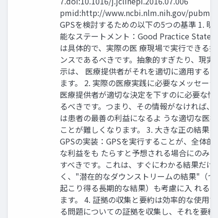
7.doi:10.1016/j.jclinepi.2016.07.006
pmid:http://www.ncbi.nlm.nih.gov/pubme
GPSを検討するための以下の5つの基準 1. 
能なステートメント：Good Practice Stateme
は具体的で、実際の医 療現場で実行できる指
ンスであるべきです。抽象的すぎたり、現実
示は、 医療提供者がそれを適切に適用する
ます。 2. 実際の医療実践に必要なメッセージ
医療提供者が適切な決定を下すのに必要な情
るべきです。つまり、その情報がなければ、
は患者の最善の利益になるよ うな適切な医
ことが難しくなります。 3. 大きな正の結果
GPSの実装：GPSを実行することが、全体的
な利益をも たらすと予想される場合にのみ、
すべきです。これは、すぐにわかる結果だけ
く、"潜在的なダウンストリームの結果"（つ
起こり得る長期的な結果）も考慮に入 れる
ます。 4. 証拠の収集と要約は効率的な使用
る問題についての証拠を収集し、それを要約