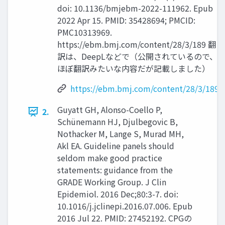
doi: 10.1136/bmjebm-2022-111962. Epub
2022 Apr 15. PMID: 35428694; PMCID:
PMC10313969.
https://ebm.bmj.com/content/28/3/189 翻
訳は、DeepLなどで（公開されているので、
ほぼ翻訳みたいな内容だが記載しました）
https://ebm.bmj.com/content/28/3/189
Guyatt GH, Alonso-Coello P,
2.
Schünemann HJ, Djulbegovic B,
Nothacker M, Lange S, Murad MH,
Akl EA. Guideline panels should
seldom make good practice
statements: guidance from the
GRADE Working Group. J Clin
Epidemiol. 2016 Dec;80:3-7. doi:
10.1016/j.jclinepi.2016.07.006. Epub
2016 Jul 22. PMID: 27452192. CPGの