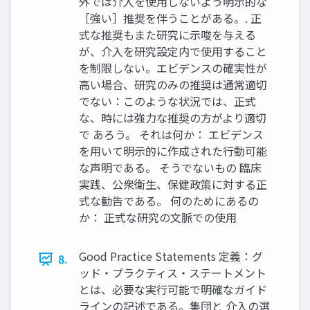
外では介入を使用しないよう明示的な
［強い］推奨を伴うことがある。. 正
式な推奨もまた研究に示唆を与える
が、介入を研究設定内で使用すること
を制限しない。エビデンスの確実性が
高い場合、研究のみの推奨は通常適切
でない：このような状況では、正式
な、時には強力な推奨の方がより適切
で あろう。 それは何か： エビデンス
を用いて明示的に作成された行動可能
な声明である。 そうでないもの 臨床
実践、公衆衛生、保健政策に対する正
式な勧告である。 何のためにあるの
か： 正式な研究の文脈での使用
Good Practice Statements 定義：グ
8.
ッド・プラクティス・ステートメント
とは、必要な実行可能で明確なガイド
ラインの記述である。集団と 介入の選