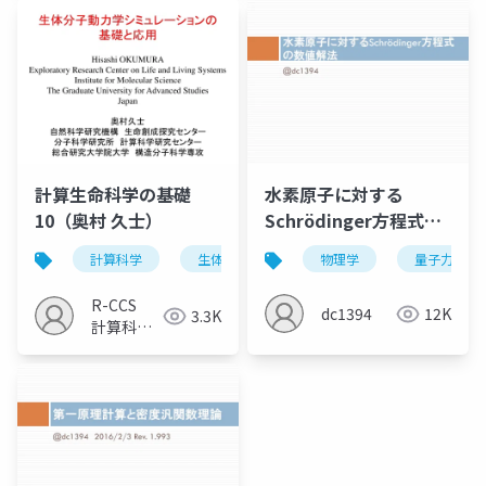
室
室
計算生命科学の基礎
水素原子に対する
10（奥村 久士）
Schrödinger方程式の
数値解法
計算科学
生体分子動力学
物理学
シミュレーション
量子力学
R-CCS
dc1394
12K
3.3K
計算科学
研究推進
室