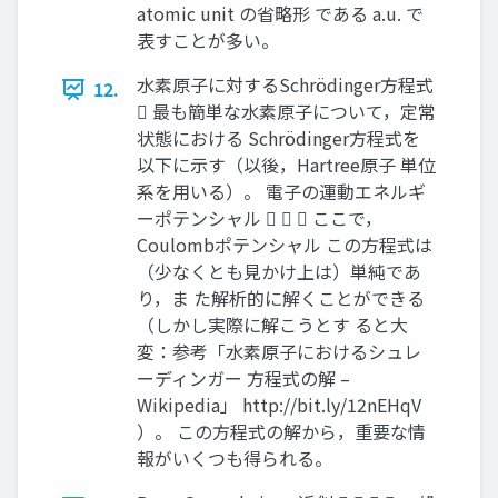
atomic unit の省略形 である a.u. で
表すことが多い。
水素原子に対するSchrödinger方程式
12.
 最も簡単な水素原子について，定常
状態における Schrödinger方程式を
以下に示す（以後，Hartree原子 単位
系を用いる）。 電子の運動エネルギ
ーポテンシャル    ここで，
Coulombポテンシャル この方程式は
（少なくとも見かけ上は）単純であ
り，ま た解析的に解くことができる
（しかし実際に解こうとす ると大
変：参考「水素原子におけるシュレ
ーディンガー 方程式の解 –
Wikipedia」 http://bit.ly/12nEHqV
）。 この方程式の解から，重要な情
報がいくつも得られる。