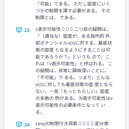
「可能」である。 ただし密度にいく
つかの制限を課す必要がある。 その
制限とは， である。
v表示可能性    二つ目の疑問は，
23.
「（適当な）密度が，ある局所的 外
部ポテンシャルv(r)に対する，基底状
態の密度 となるようにすることは可
能であろうか？」というも ので，こ
れは「v表示可能性」と呼ばれる。 こ
の疑問は，非常に興味深いことに，
「不可能」で ある。つまり，どんな
v(r)に対しても基底状態の密 度となら
ない，一見「もっともらしい」密度
の多数の 例がある。 N表示可能性はv
表示可能性の必要条件となって い
る。
Levyの制限付き探索     変分原
24.