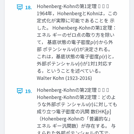
Hohenberg-Kohnの第1定理   
18.
1964年，HohenbergとKohnは，この
定式化が実際に可能であることを 示
した。 Hohenberg-Kohnの第1定理：
エネル ギーのゼロ点の取り方を除い
て， 基底状態の電子密度ρ(r)から外
部 ポテンシャルv(r)が決定される。
これは，基底状態の電子密度ρ(r)と，
外部ポテンシャルv(r)が1対1対応す
る，ということを述べている。
Walter Kohn (1923-2016)
Hohenberg-Kohnの第2定理   
19.
Hohenberg-Kohnの第2定理：どのよ
うな外部ポテ ンシャルv(r)に対しても
成り立つ電子密度の汎関 数EHK[ρ]
（Hohenberg-Kohnの「普遍的な」
エネル ギー汎関数）が存在する。 与
えられた外部ポテンシャルの下で，