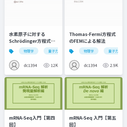
水素原子に対する
Thomas-Fermi方程式
Schrödinger方程式の
のFEMによる解法
数値解法
物理学
量子力学
化学
物理学
量子化学
量子力学
dc1394
12K
dc1394
2.9K
mRNA-Seq入門【第四
mRNA-Seq 入門【第五
回】
回】