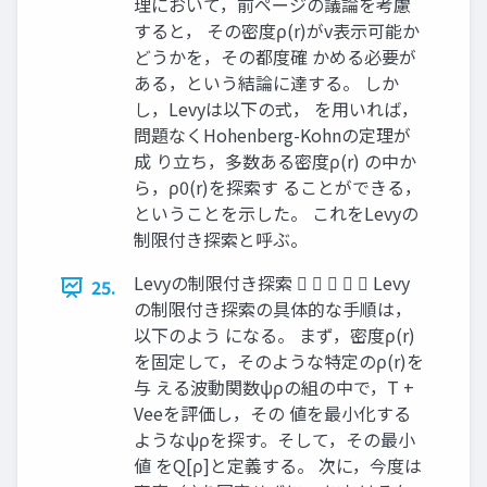
理において，前ページの議論を考慮
すると， その密度ρ(r)がv表示可能か
どうかを，その都度確 かめる必要が
ある，という結論に達する。 しか
し，Levyは以下の式， を用いれば，
問題なくHohenberg-Kohnの定理が
成 り立ち，多数ある密度ρ(r) の中か
ら，ρ0(r)を探索す ることができる，
ということを示した。 これをLevyの
制限付き探索と呼ぶ。
Levyの制限付き探索      Levy
25.
の制限付き探索の具体的な手順は，
以下のよう になる。 まず，密度ρ(r)
を固定して，そのような特定のρ(r)を
与 える波動関数ψρの組の中で，T +
Veeを評価し，その 値を最小化する
ようなψρを探す。そして，その最小
値 をQ[ρ]と定義する。 次に，今度は