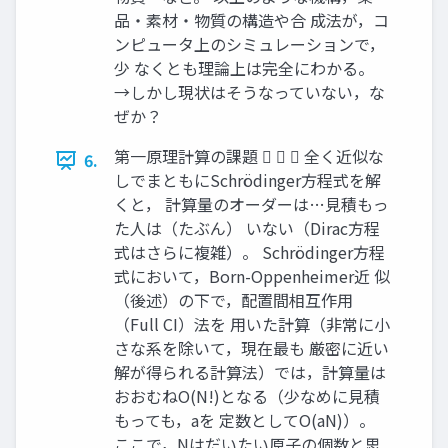
品・素材・物質の構造や合 成法が，コ
ンピュータ上のシミュレーションで，
少 なくとも理論上は完全にわかる。
→しかし現状はそうなっていない，な
ぜか？
第一原理計算の課題    全く近似な
6.
しでまともにSchrödinger方程式を解
くと， 計算量のオーダーは…見積もっ
た人は（たぶん） いない（Dirac方程
式はさらに複雑）。 Schrödinger方程
式において，Born-Oppenheimer近 似
（後述）の下で，配置間相互作用
（Full CI）法を 用いた計算（非常に小
さな系を除いて，現在最も 厳密に近い
解が得られる計算法）では，計算量は
おおむねO(N!)となる（少なめに見積
もっても，aを 定数としてO(aN)）。
ここで，Nはだいたい原子の個数と思