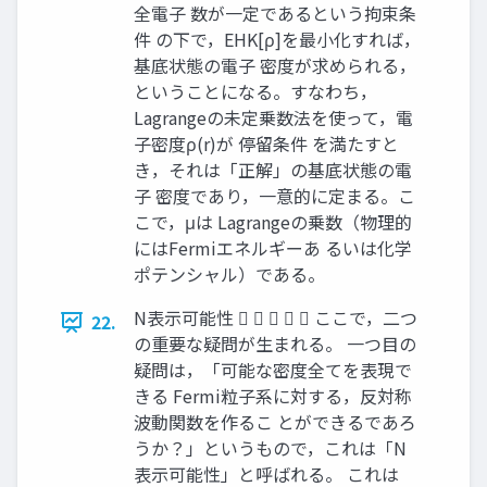
全電子 数が一定であるという拘束条
件 の下で，EHK[ρ]を最小化すれば，
基底状態の電子 密度が求められる，
ということになる。すなわち，
Lagrangeの未定乗数法を使って，電
子密度ρ(r)が 停留条件 を満たすと
き，それは「正解」の基底状態の電
子 密度であり，一意的に定まる。こ
こで，μは Lagrangeの乗数（物理的
にはFermiエネルギーあ るいは化学
ポテンシャル）である。
N表示可能性      ここで，二つ
22.
の重要な疑問が生まれる。 一つ目の
疑問は，「可能な密度全てを表現で
きる Fermi粒子系に対する，反対称
波動関数を作るこ とができるであろ
うか？」というもので，これは「N
表示可能性」と呼ばれる。 これは