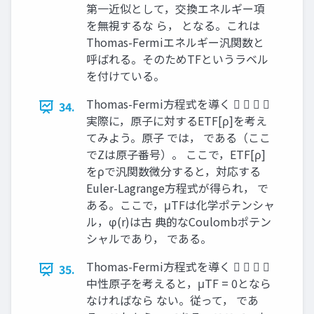
第一近似として，交換エネルギー項
を無視するな ら， となる。これは
Thomas-Fermiエネルギー汎関数と
呼ばれる。そのためTFというラベル
を付けている。
Thomas-Fermi方程式を導く    
34.
実際に，原子に対するETF[ρ]を考え
てみよう。原子 では， である（ここ
でZは原子番号）。 ここで，ETF[ρ]
をρで汎関数微分すると，対応する
Euler-Lagrange方程式が得られ， で
ある。ここで，μTFは化学ポテンシャ
ル，φ(r)は古 典的なCoulombポテン
シャルであり， である。
Thomas-Fermi方程式を導く    
35.
中性原子を考えると，μTF = 0となら
なければなら ない。従って， であ