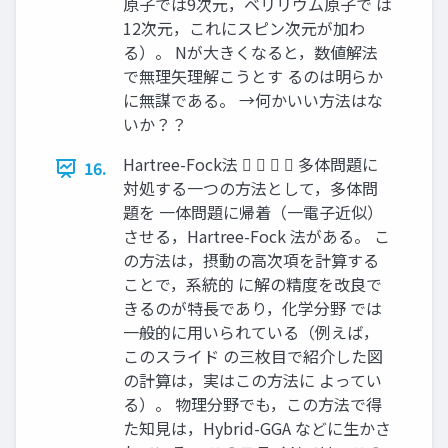
原子では9次元，ベリリウム原子で は
12次元，これにスピン次元が加わ
る）。 Nが大きくなると，数値解法
で無理矢理解こうとす るのは明らか
に無謀である。 →何かいい方法はな
いか？？
Hartree-Fock法     多体問題に
16.
対処する一つの方法として，多体問
題を 一体問題に帰着（一電子近似）
させる，Hartree-Fock 法がある。 こ
の方法は，摂動の高次項を計算する
ことで，系統的 に解の精度を改良で
きるのが特長であり，化学分野 では
一般的に用いられている（例えば，
このスライド の三枚目で紹介した図
の計算は，実はこの方法に よってい
る）。 物理分野でも，この方法で得
た知見は，Hybrid-GGA などに生かさ