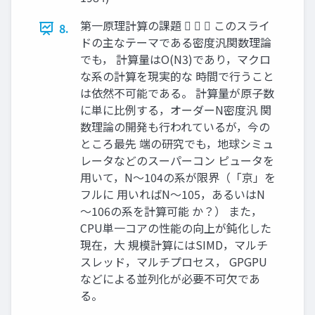
第一原理計算の課題    このスライ
8.
ドの主なテーマである密度汎関数理論
でも， 計算量はO(N3)であり，マクロ
な系の計算を現実的な 時間で行うこと
は依然不可能である。 計算量が原子数
に単に比例する，オーダーN密度汎 関
数理論の開発も行われているが，今の
ところ最先 端の研究でも，地球シミュ
レータなどのスーパーコン ピュータを
用いて，N～104の系が限界（「京」を
フルに 用いればN～105，あるいはN
～106の系を計算可能 か？） また，
CPU単一コアの性能の向上が鈍化した
現在，大 規模計算にはSIMD，マルチ
スレッド，マルチプロセス， GPGPU
などによる並列化が必要不可欠であ
る。