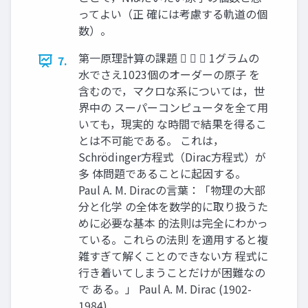
ってよい（正 確には考慮する軌道の個
数）。
第一原理計算の課題    1グラムの
7.
水でさえ1023個のオーダーの原子 を
含むので，マクロな系については，世
界中の スーパーコンピュータを全て用
いても，現実的 な時間で結果を得るこ
とは不可能である。 これは，
Schrödinger方程式（Dirac方程式）が
多 体問題であることに起因する。
Paul A. M. Diracの言葉：「物理の大部
分と化学 の全体を数学的に取り扱うた
めに必要な基本 的法則は完全にわかっ
ている。これらの法則 を適用すると複
雑すぎて解くことのできない方 程式に
行き着いてしまうことだけが困難なの
で ある。」 Paul A. M. Dirac (1902-
1984)