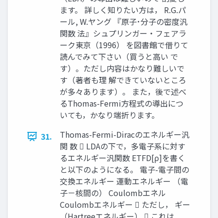
ます。 詳しく知りたい方は， R.G.パ
ール, W.ヤング 『原子･分子の密度汎
関数 法』シュプリンガー・フェアラ
ーク東京（1996） を図書館で借りて
読んでみて下さい（買うと高い で
す）。ただし内容はかなり難しいで
す（著者も理 解できていないところ
が多々あります）。 また，後で述べ
るThomas-Fermi方程式の導出につ
いても，かなり端折ります。
Thomas-Fermi-Diracのエネルギー汎
31.
関 数  LDAの下で，多電子系に対す
るエネルギー汎関数 ETFD[ρ]を書く
と以下のようになる。 電子-電子間の
交換エネルギー 運動エネルギー （電
子－核間の） Coulombエネル
Coulombエネルギー  ただし， ギー
（Hartreeエネルギー）  これは