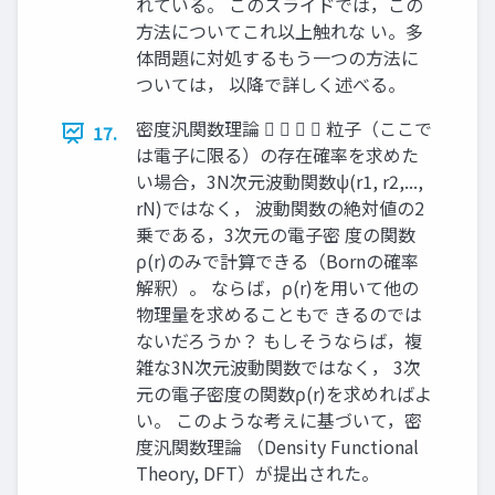
れている。 このスライドでは，この
方法についてこれ以上触れな い。多
体問題に対処するもう一つの方法に
ついては， 以降で詳しく述べる。
密度汎関数理論     粒子（ここで
17.
は電子に限る）の存在確率を求めた
い場合，3N次元波動関数ψ(r1, r2,...,
rN)ではなく， 波動関数の絶対値の2
乗である，3次元の電子密 度の関数
ρ(r)のみで計算できる（Bornの確率
解釈）。 ならば，ρ(r)を用いて他の
物理量を求めることもで きるのでは
ないだろうか？ もしそうならば，複
雑な3N次元波動関数ではなく， 3次
元の電子密度の関数ρ(r)を求めればよ
い。 このような考えに基づいて，密
度汎関数理論 （Density Functional
Theory, DFT）が提出された。