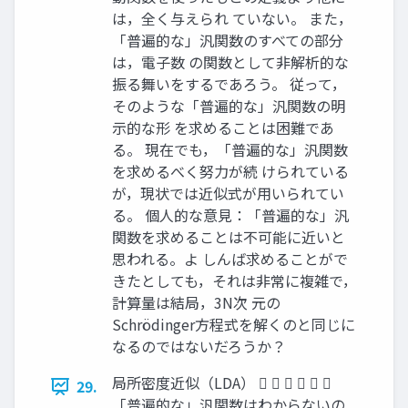
は，全く与えられ ていない。 また，
「普遍的な」汎関数のすべての部分
は，電子数 の関数として非解析的な
振る舞いをするであろう。 従って，
そのような「普遍的な」汎関数の明
示的な形 を求めることは困難であ
る。 現在でも，「普遍的な」汎関数
を求めるべく努力が続 けられている
が，現状では近似式が用いられてい
る。 個人的な意見：「普遍的な」汎
関数を求めることは不可能に近いと
思われる。よ しんば求めることがで
きたとしても，それは非常に複雑で，
計算量は結局，3N次 元の
Schrödinger方程式を解くのと同じに
なるのではないだろうか？
局所密度近似（LDA）      
29.
「普遍的な」汎関数はわからないの