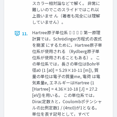
スカラー相対論などで解く。 非常に
難しいのでこのスライドではこれ以
上扱いませ ん（著者も完全には理解
していません）。
Hartree原子単位系     第一原理
11.
計算では，Schrödinger方程式の表式
を簡潔 にするために，Hartree原子単
位系が使用される （Rydberg原子単
位系が使用されることもある）。 こ
の単位系では，長さの単位はBohr半
径a0 (1 [a0] = 5.29×10-11 [m]), 質
量の単位は電子の質量me, 電荷 は電
気素量e, エネルギーはHartree (1
[Hartree] = 4.36×10-18 [J] = 27.2
[eV])を用いる。 この単位系では，
Dirac定数ℏと，Coulombポテンシャ
ルの比例定数1 / (4πε0)が1となる。
単位を表す記号として，すべて