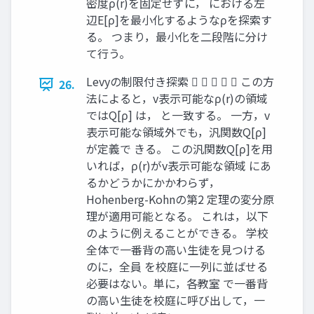
密度ρ(r)を固定せずに， における左
辺E[ρ]を最小化するようなρを探索す
る。 つまり，最小化を二段階に分け
て行う。
Levyの制限付き探索      この方
26.
法によると，v表示可能なρ(r)の領域
ではQ[ρ] は， と一致する。 一方，v
表示可能な領域外でも，汎関数Q[ρ]
が定義で きる。 この汎関数Q[ρ]を用
いれば，ρ(r)がv表示可能な領域 にあ
るかどうかにかかわらず，
Hohenberg-Kohnの第2 定理の変分原
理が適用可能となる。 これは，以下
のように例えることができる。 学校
全体で一番背の高い生徒を見つける
のに，全員 を校庭に一列に並ばせる
必要はない。単に，各教室 で一番背
の高い生徒を校庭に呼び出して，一