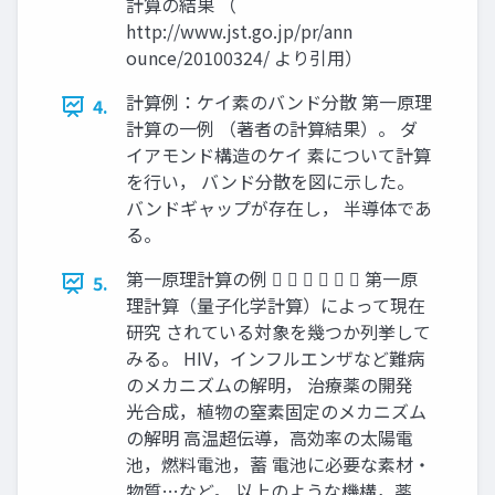
計算の結果 （
http://www.jst.go.jp/pr/ann
ounce/20100324/ より引用）
計算例：ケイ素のバンド分散 第一原理
4.
計算の一例 （著者の計算結果）。 ダ
イアモンド構造のケイ 素について計算
を行い， バンド分散を図に示した。
バンドギャップが存在し， 半導体であ
る。
第一原理計算の例       第一原
5.
理計算（量子化学計算）によって現在
研究 されている対象を幾つか列挙して
みる。 HIV，インフルエンザなど難病
のメカニズムの解明， 治療薬の開発
光合成，植物の窒素固定のメカニズム
の解明 高温超伝導，高効率の太陽電
池，燃料電池，蓄 電池に必要な素材・
物質…など。 以上のような機構，薬