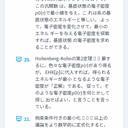
この汎関数 は，基底状態の電子密度
ρ0(r)で最小値を与え，こ れは系の基
底状態のエネルギーと等しい。 よっ
て，電子密度を変化させて，最小の
エネル ギーを与える電子密度を探索
すれば，基底状態 の電子密度を求め
ることができる。
Hohenberg-Kohnの第2定理   要す
20.
るに，色々な電子密度ρ(r)があり得る
が， EHK[ρ]に代入すれば，得られる
エネルギーが最小 となるような電子
密度が「正解」である。 従って，そ
のような電子密度ρ0(r)を何とかして
探し 出せばよい，と言うことを言っ
ている。
拘束条件付きの最小化    以上の
21.
議論をより数学的に定式化すると，