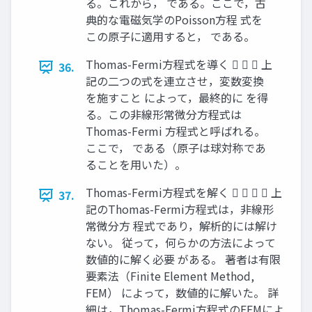
る。これから， である。ここで，古
典的な電磁気学のPoisson方程 式を
この原子に適用すると， である。
Thomas-Fermi方程式を導く    上
36.
記の二つの式を連立させ，変数変換
を施すこと によって，最終的に を得
る。この非線形常微分方程式は
Thomas-Fermi 方程式と呼ばれる。
ここで， である（原子は球対称であ
ることを用いた）。
Thomas-Fermi方程式を解く     上
37.
記のThomas-Fermi方程式は，非線形
常微分方 程式であり，解析的には解け
ない。 従って，何らかの方法によって
数値的に解く必要 がある。 著者は有限
要素法（Finite Element Method,
FEM） によって，数値的に解いた。 詳
細は，Thomas-Fermi方程式のFEMによ