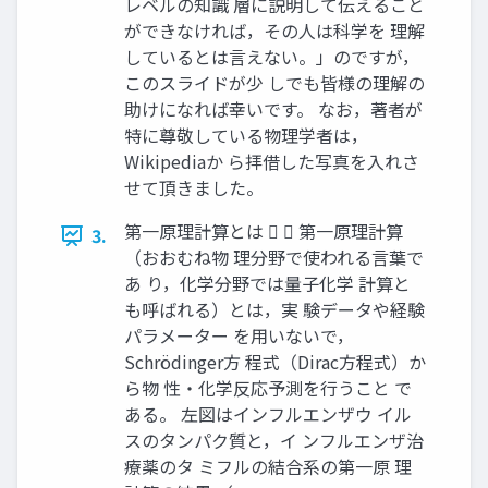
レベルの知識 層に説明して伝えること
ができなければ，その人は科学を 理解
しているとは言えない。」のですが，
このスライドが少 しでも皆様の理解の
助けになれば幸いです。 なお，著者が
特に尊敬している物理学者は，
Wikipediaか ら拝借した写真を入れさ
せて頂きました。
第一原理計算とは   第一原理計算
3.
（おおむね物 理分野で使われる言葉で
あ り，化学分野では量子化学 計算と
も呼ばれる）とは，実 験データや経験
パラメーター を用いないで，
Schrödinger方 程式（Dirac方程式）か
ら物 性・化学反応予測を行うこと で
ある。 左図はインフルエンザウ イル
スのタンパク質と，イ ンフルエンザ治
療薬のタ ミフルの結合系の第一原 理