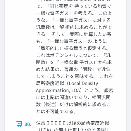
で，「同じ密度を 持っている均質で
一様な電子ガス」を考える。 このよ
うな，「一様な電子ガス」に対する
汎関数は，解 析的に求めることがで
きる。 そして，実際に計算したい系
も，「一様な電子ガス」の ように
「局所的に」振る舞うと仮定する。
これはポテンシャルについて，「汎
関数」を「一様な電 子ガス」から求
めた結果の，普通の「関数」で近似
して しまうことを意味する。 これを
局所密度近似（Local Density
Approximation, LDA）という。 厳密
には上記は間違いであり，相関汎関
数（後述）だけは解析的に求めるこ
とは不可能である。
注意      以後の局所密度近似
30.
（LDA）の導出は難しいので 割愛し