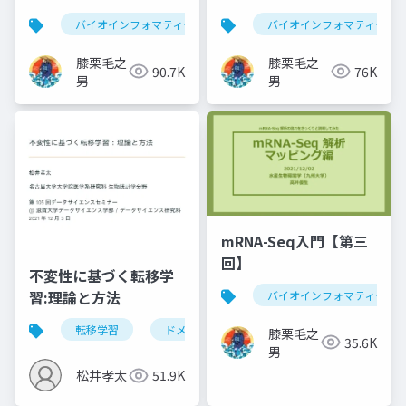
バイオインフォマティクス
mrna-seq
バイオインフォマティクス
edger
膝栗毛之
膝栗毛之
90.7K
76K
男
男
mRNA-Seq入門【第三
回】
不変性に基づく転移学
習:理論と方法
バイオインフォマティクス
転移学習
ドメイン適応
不変性
膝栗毛之
35.6K
男
松井孝太
51.9K