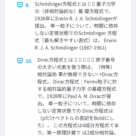
Schrödinger方程式とは   量子力学
9.
の（非相対論的な）基 礎方程式で，
1926年にErwin R. J. A. Schrödingerが
提出。 単一粒子について，時間に依存
しない定常状態でのSchrödinger 方程
式（最も解きやすい表式）は， Erwin
R. J. A. Schrödinger (1887-1961)
Dirac方程式とは      原子番号
10.
の大きい元素を扱う際は，（特殊）
相対論効 果が無視できない→Dirac方
程式。 Dirac方程式：Fermi粒子に対
する相対論的量子力学 の基礎方程式
で，1928年にPaul A. M. Diracが提
出。 単一粒子について，時間に依存
しない定常状態での Dirac方程式は
（pだけベクトルの表記をBoldにし
た）， この方程式は4成分方程式であ
り，第一原理計算で は2成分相対論，