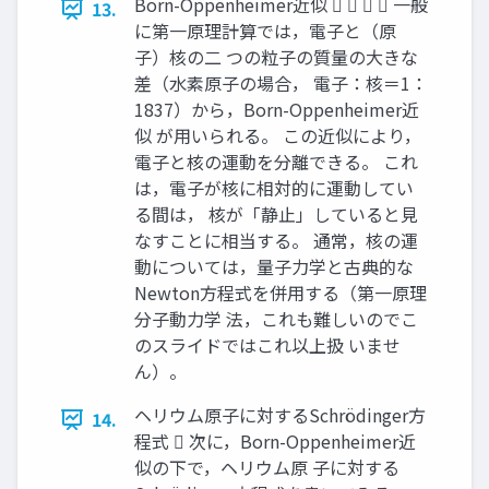
Born-Oppenheimer近似     一般
13.
に第一原理計算では，電子と（原
子）核の二 つの粒子の質量の大きな
差（水素原子の場合， 電子：核＝1：
1837）から，Born-Oppenheimer近
似 が用いられる。 この近似により，
電子と核の運動を分離できる。 これ
は，電子が核に相対的に運動してい
る間は， 核が「静止」していると見
なすことに相当する。 通常，核の運
動については，量子力学と古典的な
Newton方程式を併用する（第一原理
分子動力学 法，これも難しいのでこ
のスライドではこれ以上扱 いませ
ん）。
ヘリウム原子に対するSchrödinger方
14.
程式  次に，Born-Oppenheimer近
似の下で，ヘリウム原 子に対する