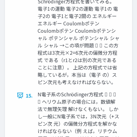
Schrödinger方程式を書いてみる。
電子1の運動 電子2の運動 電子1の 電
子2の 電子1と電子2間の エネルギー
エネルギー Coulombポテン
Coulombポテン Coulombポテンシ
ャル ポテンシャル ポテンシャル シャ
ル シャル →この項が問題   この方
程式は3次元×2=6次元の偏微分方程
式 である（r1とr2は別の次元である
ことに注意）。 上記の方程式では省
略しているが，本当は（電子 の）ス
ピン次元も考えなければならない。
N電子系のSchrödinger方程式   
15.
 ヘリウム原子の場合には，数値解
法で無理矢理 解けなくもない。 しか
し一般にN電子系では，3N次元（+ス
ピン次 元）の偏微分方程式を解かな
ければならない（例 えば，リチウム