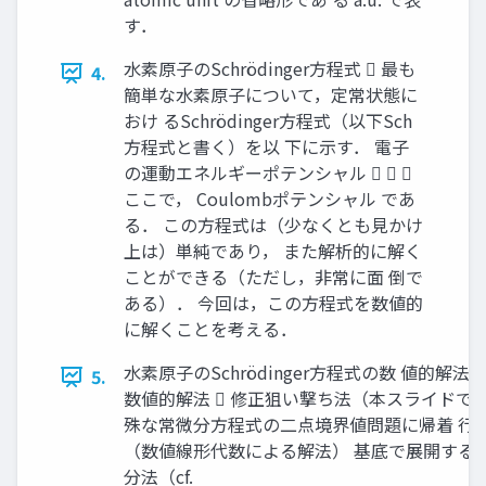
す．
水素原子のSchrödinger方程式  最も
4.
簡単な水素原子について，定常状態に
おけ るSchrödinger方程式（以下Sch
方程式と書く）を以 下に示す． 電子
の運動エネルギーポテンシャル   
ここで， Coulombポテンシャル であ
る． この方程式は（少なくとも見かけ
上は）単純であり， また解析的に解く
ことができる（ただし，非常に面 倒で
ある）． 今回は，この方程式を数値的
に解くことを考える．
水素原子のSchrödinger方程式の数 値的解法
5.
数値的解法  修正狙い撃ち法（本スライドで解説
殊な常微分方程式の二点境界値問題に帰着 行
（数値線形代数による解法） 基底で展開する方
分法（cf.