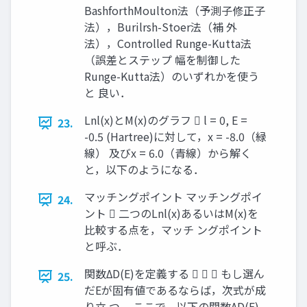
BashforthMoulton法（予測子修正子
法），Burilrsh-Stoer法（補 外
法），Controlled Runge-Kutta法
（誤差とステップ 幅を制御した
Runge-Kutta法）のいずれかを使う
と 良い．
Lnl(x)とM(x)のグラフ  l = 0, E =
23.
-0.5 (Hartree)に対して，x = -8.0（緑
線） 及びx = 6.0（青線）から解く
と，以下のようになる．
マッチングポイント マッチングポイ
24.
ント  二つのLnl(x)あるいはM(x)を
比較する点を，マッチ ングポイント
と呼ぶ．
関数ΔD(E)を定義する    もし選ん
25.
だEが固有値であるならば，次式が成
り立 つ． ここで，以下の関数ΔD(E)