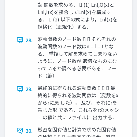
動 関数を求める．  (1) Lnl,O(x)と
Lnl,I(x)を接合してLnl(x)を構成す
る．  (2) 以下の式により，Lnl(x)を
規格化（正規化）する．
波動関数のノード数   それぞれの
28.
波動関数のノード数はn – l – 1とな
る． 重複して解を求めてしまわない
ように，ノード数が 適切なものにな
っているか調べる必要がある． ノー
ド（節）
最終的に得られる波動関数    最
29.
終的に得られる波動関数は（変数をx
からrに戻 した）， 及び，それにrを
乗じた形 である．これらをrのメッシ
ュの値と共にファイルに 出力する．
厳密な固有値と計算で求めた固有値
30.
の比較    水素原子の場合，厳密