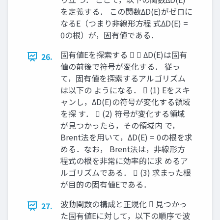
を定義する． この関数ΔD(E)がゼロに
なるE（つまり非線形方程 式ΔD(E) =
0の根）が，固有値である．
固有値Eを探索する   ΔD(E)は固有
26.
値の前後で符号が変化する． 従っ
て，固有値を探索するアルゴリズム
は以下の ようになる．  (1) Eをスキ
ャンし，ΔD(E)の符号が変化する領域
を探 す．  (2) 符号が変化する領域
が見つかったら，その領域内 で，
Brent法を用いて，ΔD(E) = 0の根を求
める．なお， Brent法は，非線形方
程式の根を非常に効率的に求 めるア
ルゴリズムである．  (3) 求まった根
が目的の固有値Eである．
波動関数の構成と正規化  見つかっ
27.
た固有値Eに対して，以下の順序で波