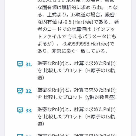
な固有値は解析的に求め られ， とな
る．上式より，1s軌道の場合，厳密
な固有値 は-0.5 (Hartree)である． 著
者のコードでの計算値は（インプッ
トファイルで 与えるパラメータにも
よるが），-0.49999998 Hartree)で
あり，非常に良く一致している．
厳密なRnl(r)と，計算で求めたRnl(r)
31.
を 比較したプロット（H原子の1s軌
道）
厳密なRnl(r)と，計算で求めたRnl(r)
32.
を 比較したプロット（y軸対数目盛）
厳密なPnl(r)と，計算で求めたPnl(r)
33.
を 比較したプロット（H原子の1s軌
道）
厳密なPnl(r)と，計算で求めたPnl(r)