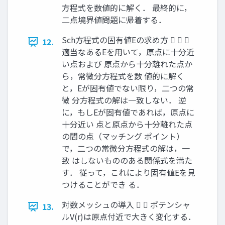
方程式を数値的に解く． 最終的に，
二点境界値問題に帰着する．
Sch方程式の固有値Eの求め方   
12.
適当なあるEを用いて，原点に十分近
い点および 原点から十分離れた点か
ら，常微分方程式を数 値的に解く
と，Eが固有値でない限り，二つの常
微 分方程式の解は一致しない． 逆
に，もしEが固有値であれば，原点に
十分近い 点と原点から十分離れた点
の間の点（マッチング ポイント）
で，二つの常微分方程式の解は，一
致 はしないもののある関係式を満た
す． 従って，これにより固有値Eを見
つけることができ る．
対数メッシュの導入   ポテンシャ
13.
ルV(r)は原点付近で大きく変化する．