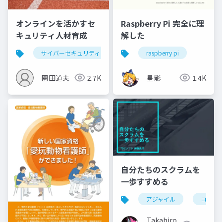
オンラインを活かすセ
Raspberry Pi 完全に理
キュリティ人材育成
解した
サイバーセキュリティ
raspberry pi
園田道夫
2.7K
星影
1.4K
自分たちのスクラムを
一歩すすめる
アジャイル
コミュ
Takahiro