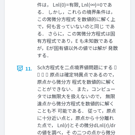
件は， Lnl(0)=有限, Lnl(∞)=0であ
る． しかし，これらの境界条件は，
この常微分方程式 を数値的に解く上
で，何も言っていないのと同じ であ
る． さらに，この常微分方程式は固
有方程式であり，E も未知数である
が，Eが固有値以外の値では解が 発散
する．
Sch方程式を二点境界値問題にする 
11.
   原点は確定特異点であるので，
原点から微分方 程式を数値的に解く
ことができない． また，コンピュー
タでは無限大を扱えないので， 無限
遠点から微分方程式を数値的に解く
ことも不 可能である． 従って，原点
に十分近い点と，原点から十分離れ
た点で， Lnl(r)とその微分dLnl(r)/dr
の値を調べ，そ の二つの点から微分