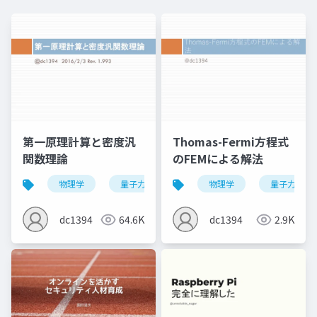
第一原理計算と密度汎
Thomas-Fermi方程式
関数理論
のFEMによる解法
物理学
量子力学
量子化学
物理学
量子化学計算
量子力学
dc1394
64.6K
dc1394
2.9K