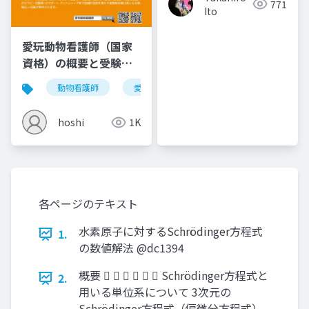
771
Ito
愛玩動物看護師（国家
資格）の概要と受験資
格
動物看護師
愛玩動物看護師
国家資格
ペ
hoshi
1K
各ページのテキスト
水素原子に対するSchrödinger方程式
1.
の数値解法 @dc1394
概要       Schrödinger方程式と
2.
用いる単位系について 3次元の
Schrödinger方程式（偏微分方程式）