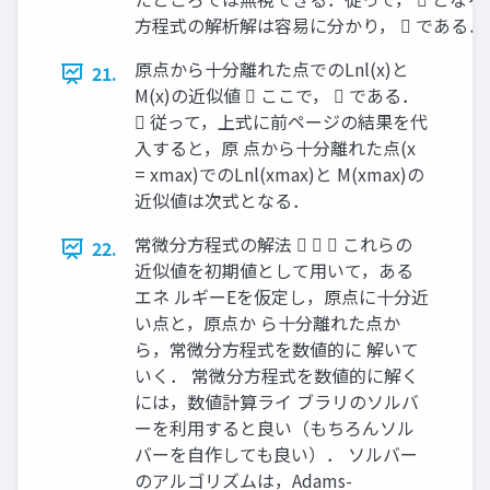
方程式の解析解は容易に分かり，  である．
原点から十分離れた点でのLnl(x)と
21.
M(x)の近似値  ここで，  である．
 従って，上式に前ページの結果を代
入すると，原 点から十分離れた点(x
= xmax)でのLnl(xmax)と M(xmax)の
近似値は次式となる．
常微分方程式の解法    これらの
22.
近似値を初期値として用いて，ある
エネ ルギーEを仮定し，原点に十分近
い点と，原点か ら十分離れた点か
ら，常微分方程式を数値的に 解いて
いく． 常微分方程式を数値的に解く
には，数値計算ライ ブラリのソルバ
ーを利用すると良い（もちろんソル
バーを自作しても良い）． ソルバー
のアルゴリズムは，Adams-