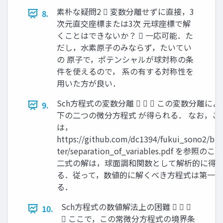
素朴な疑問2  変数分離せずに直接，3
8.
次元直交座標または3次 元球座標で解
くことはできないか？  一応可能．た
だし，水素原子のみならず，たいてい
の 原子で，ポテンシャルが球対称の条
件を使えるので， 系の有する対称性を
用いた方が良い．
Sch方程式の変数分離    この変数分離に
9.
下の二つの微分方程式 が得られる． なお，こ
は，
https://github.com/dc1394/fukui_sono2/bl
ter/separation_of_variables.pdf を参照のこ
二式の解は，球面調和関数として解析的に得 
る．従って，数値的に解くべき方程式は第一 
る．
Sch方程式の数値解法上の困難   
10.
 ここで，この常微分方程式の境界条