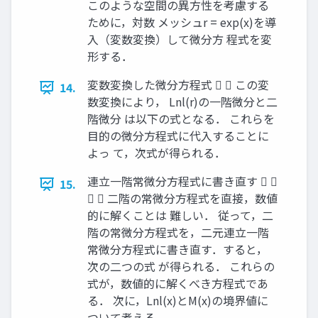
このような空間の異方性を考慮する
ために，対数 メッシュr = exp(x)を導
入（変数変換）して微分方 程式を変
形する．
変数変換した微分方程式   この変
14.
数変換により， Lnl(r)の一階微分と二
階微分 は以下の式となる． これらを
目的の微分方程式に代入することに
よっ て，次式が得られる．
連立一階常微分方程式に書き直す  
15.
  二階の常微分方程式を直接，数値
的に解くことは 難しい． 従って，二
階の常微分方程式を，二元連立一階
常微分方程式に書き直す．すると，
次の二つの式 が得られる． これらの
式が，数値的に解くべき方程式であ
る． 次に，Lnl(x)とM(x)の境界値に
ついて考える．