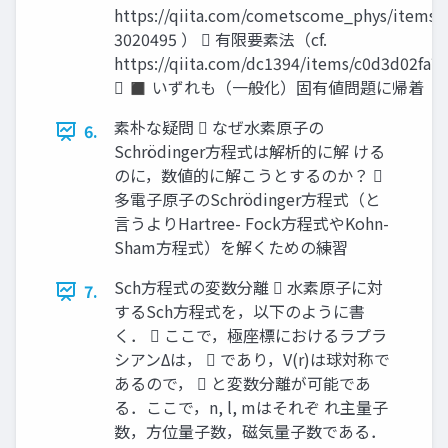
https://qiita.com/cometscome_phys/items/
3020495 ）  有限要素法（cf.
https://qiita.com/dc1394/items/c0d3d02fa
 ◼ いずれも（一般化）固有値問題に帰着
素朴な疑問  なぜ水素原子の
6.
Schrödinger方程式は解析的に解 ける
のに，数値的に解こうとするのか？ 
多電子原子のSchrödinger方程式（と
言うよりHartree- Fock方程式やKohn-
Sham方程式）を解くための練習
Sch方程式の変数分離  水素原子に対
7.
するSch方程式を，以下のように書
く．  ここで，極座標におけるラプラ
シアンΔは，  であり，V(r)は球対称で
あるので，  と変数分離が可能であ
る．ここで，n, l, mはそれぞ れ主量子
数，方位量子数，磁気量子数である．