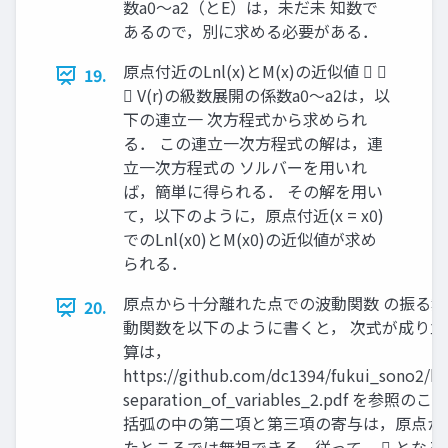
数a0～a2（とE）は，未だ未 知数で
あるので，別に求める必要がある．
原点付近のLnl(x)とM(x)の近似値  
19.
 V(r)の級数展開の係数a0～a2は，以
下の連立一 次方程式から求められ
る． この連立一次方程式の解は，連
立一次方程式の ソルバーを用いれ
ば，簡単に得られる． その解を用い
て，以下のように，原点付近(x = x0)
でのLnl(x0)とM(x0)の近似値が求め
られる．
原点から十分離れた点での波動関数 の振る舞い 
20.
動関数を以下のように書くと， 次式が成り
算は，
https://github.com/dc1394/fukui_sono2/bl
separation_of_variables_2.pdf を参照
括弧の中の第二項と第三項の寄与は，原点か
たところでは無視できる．従って，  とな