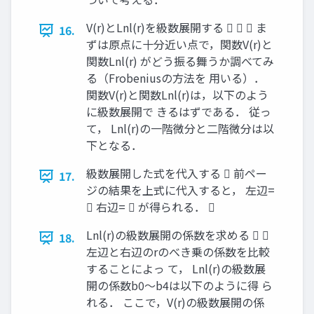
V(r)とLnl(r)を級数展開する    ま
16.
ずは原点に十分近い点で，関数V(r)と
関数Lnl(r) がどう振る舞うか調べてみ
る（Frobeniusの方法を 用いる）．
関数V(r)と関数Lnl(r)は，以下のよう
に級数展開で きるはずである． 従っ
て， Lnl(r)の一階微分と二階微分は以
下となる．
級数展開した式を代入する  前ペー
17.
ジの結果を上式に代入すると， 左辺=
 右辺=  が得られる． 
Lnl(r)の級数展開の係数を求める  
18.
左辺と右辺のrのべき乗の係数を比較
することによっ て， Lnl(r)の級数展
開の係数b0～b4は以下のように得 ら
れる． ここで，V(r)の級数展開の係