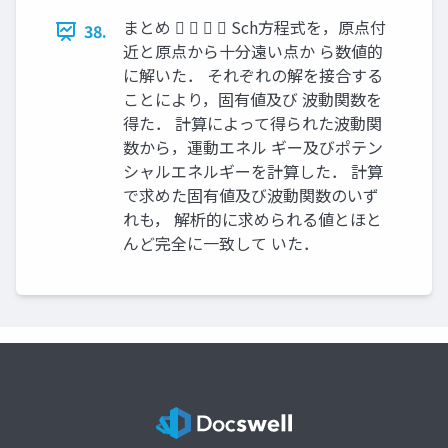
まとめ     Sch方程式を，原点付
38.
近と原点から十分遠い点か ら数値的
に解いた． それぞれの解を接合する
ことにより，固有値及び 波動関数を
得た． 計算によって得られた波動関
数から，運動エネル ギー及びポテン
シャルエネルギーを計算した． 計算
で求めた固有値及び波動関数のいず
れも， 解析的に求められる値とほと
んど完全に一致して いた．