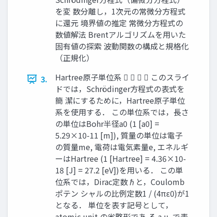
を変 数分離し，1次元の常微分方程式
に還元 境界値の推定 常微分方程式の
数値解法 Brentアルゴリズムを用いた
固有値の探索 波動関数の構成と規格化
（正規化）
Hartree原子単位系     このスライ
3.
ドでは，Schrödinger方程式の表式を
簡 潔にするために，Hartree原子単位
系を使用する． この単位系では，長さ
の単位はBohr半径a0 (1 [a0] =
5.29×10-11 [m]), 質量の単位は電子
の質量me, 電荷は電気素量e, エネルギ
ーはHartree (1 [Hartree] = 4.36×10-
18 [J] = 27.2 [eV])を用いる． この単
位系では，Dirac定数ℏと，Coulomb
ポテン シャルの比例定数1 / (4πε0)が1
となる． 単位を表す記号として，
atomic unit の省略形であ る a.u. で表