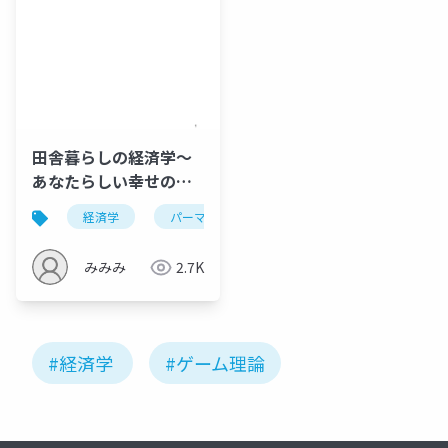
田舎暮らしの経済学〜
あなたらしい幸せの経
済学〜@名古屋
経済学
パーマカルチャー
人儲け
で・し
2022.8.7
みみみ
2.7K
#経済学
#ゲーム理論