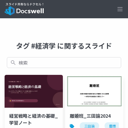
Ope
タグ #経済学 に関するスライド
検索
経営戦略と経済の基礎_
離婚班_三田論2024
学習ノート
三田論
慶應