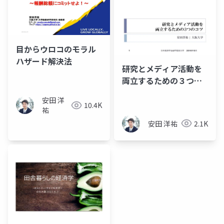
目からウロコのモラル
ハザード解決法
研究とメディア活動を
両立するための３つの
コツ
安田 洋
10.4K
祐
安田 洋祐
2.1K