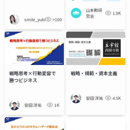
山本勲研
1.9K
究会
smile_yukiko_it
>100
戦略思考×行動変容で
戦略・規範・資本主義
勝つビジネス
安田 洋祐
4.5K
安田 洋祐
1K