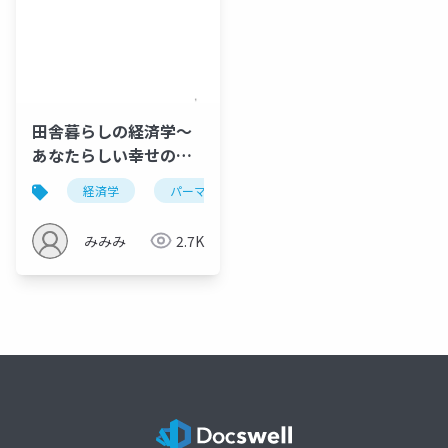
田舎暮らしの経済学〜
あなたらしい幸せの経
済学〜@名古屋
経済学
パーマカルチャー
人儲け
で・し
2022.8.7
みみみ
2.7K