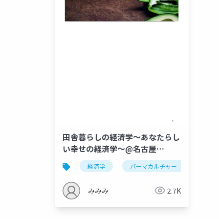
田舎暮らしの経済学〜あなたらし
い幸せの経済学〜@名古屋
2022.8.7
経済学
パーマカルチャー
人儲
みみみ
2.7K