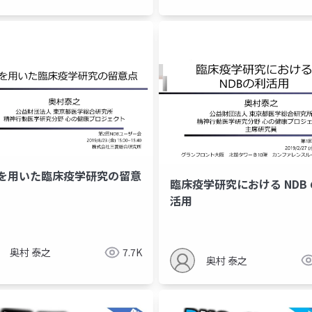
Bを⽤いた臨床疫学研究の留意
臨床疫学研究における NDB
活用
心身医学
精神医学
奥村 泰之
7.7K
奥村 泰之