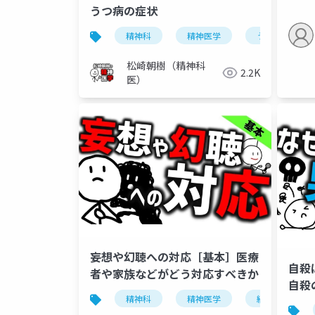
うつ病の症状
精神科
精神医学
うつ病
松崎朝樹（精神科
2.2K
医）
妄想や幻聴への対応［基本］医療
自殺
者や家族などがどう対応すべきか
自殺
精神科
精神医学
統合失調症