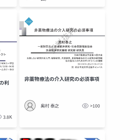
非薬物療法の介入研究の必須事項
 の利
奥村 泰之
>100
3.8K