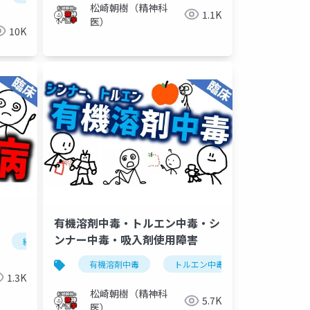
松崎朝樹（精神科
1.1K
医）
10K
有機溶剤中毒・トルエン中毒・シ
看護
ンナー中毒・吸入剤使用障害
統合失調症
非定型精神病
有機溶剤中毒
トルエン中毒
シンナー中毒
1.3K
松崎朝樹（精神科
5.7K
医）