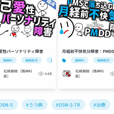
愛性パーソナリティ障害
月経前不快気分障害：PMD
精神科
強迫神経症
精神医学
強迫症
自己愛性パーソナリティ障害
精神科
精神医学
松崎朝樹（精神科
松崎朝樹（精神科
4.6K
医）
医）
DSM-5
#うつ病
#DSM-5-TR
#治療