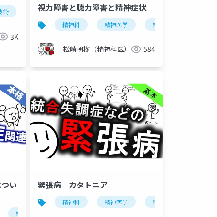
視力障害と聴力障害と精神症状
技術
ブレインマシンインタフェース
ブレインテック
脳科
精神科
精神医学
統合失調症
視
3K
松崎朝樹（精神科医）
584
につい
緊張病 カタトニア
精神科
精神医学
統合失調症
双
ジェンダー・パラドックス
統合失調症
dsm-5-tr
性差
男女差