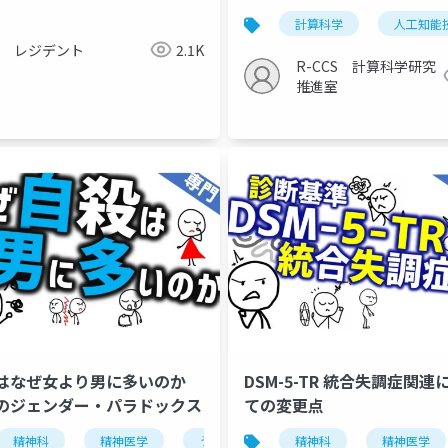
計算科学
人工知能
レジデント
2.1K
気分障害
気分症
双極症
双極性障害
R-CCS 計算科学研究
推進室
はなぜ女より男に多いのか
DSM-5-TR 統合失調症関連
のジェンダー・パラドックス
ての変更点
妄想
幻聴
看護
対応
対処
精神科
精神医学
うつ病
気分障害
精神科
精神医学
自殺