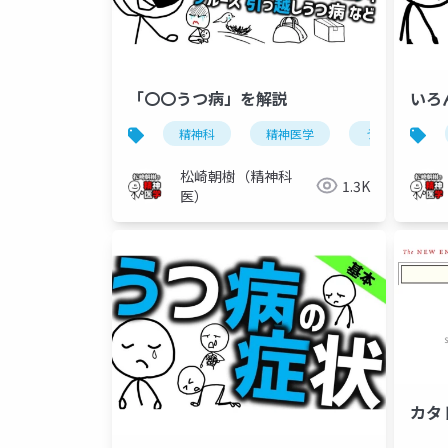
「〇〇うつ病」を解説
いろ
精神科
精神医学
うつ病
松崎朝樹（精神科
1.3K
医）
カタ