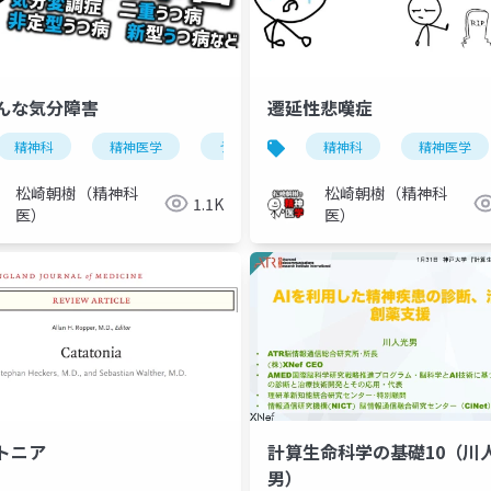
んな気分障害
遷延性悲嘆症
気分障害
精神科
精神医学
うつ病
気分障害
精神科
精神医学
松崎朝樹（精神科
松崎朝樹（精神科
1.1K
医）
医）
トニア
計算生命科学の基礎10（川人
男）