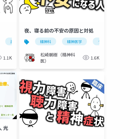
夜、寝る前の不安の原因と対処
遷延性悲嘆症
精神科
悲嘆
精神医学
うつ病
不安症
松崎朝樹（精神科
1.1K
1.6K
医）
 光