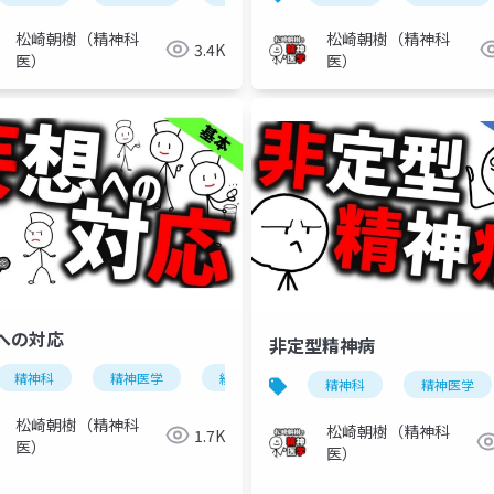
松崎朝樹（精神科
松崎朝樹（精神科
3.4K
医）
医）
への対応
非定型精神病
精神科
精神医学
統合失調症
妄想
対応
精神科
精神医学
幻覚
幻聴
松崎朝樹（精神科
松崎朝樹（精神科
1.7K
医）
医）