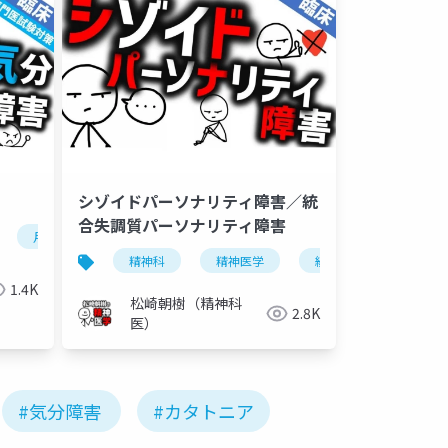
D
シゾイドパーソナリティ障害／統
合失調質パーソナリティ障害
月経前不快気分障害
月経前不快気分症
月経前緊張症
精神科
精神医学
統合失調症
シ
1.4K
松崎朝樹（精神科
2.8K
医）
#気分障害
#カタトニア