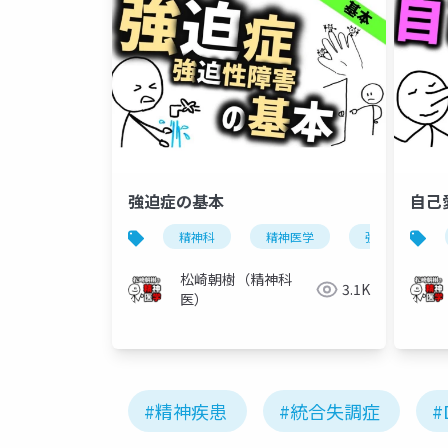
強迫症の基本
自己
精神科
精神医学
強迫性障害
松崎朝樹（精神科
3.1K
医）
#精神疾患
#統合失調症
#