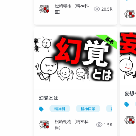
松崎朝樹（精神科
20.5K
医）
妄想
幻覚とは
精神科
精神医学
統合失調症
松崎朝樹（精神科
1.5K
医）