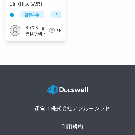
10（川人 光男）
計算科学
人工知能技術
ブレインマシンインタフ
R-CCS 計
3K
算科学研究
推進室
運営：株式会社アプルーシッド
利用規約