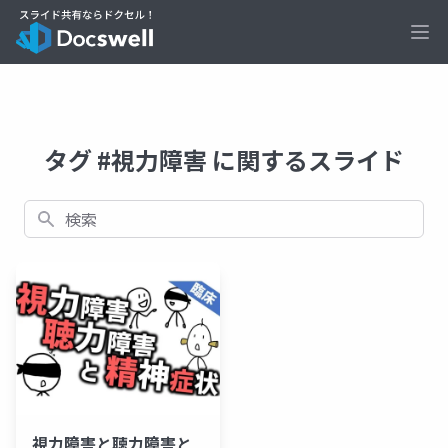
Ope
タグ #視力障害 に関するスライド
検索
視力障害と聴力障害と