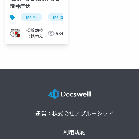
精神症状
精神科
精神医学
統合失調症
視力障害
松崎朝樹
584
（精神科
医）
運営：株式会社アプルーシッド
利用規約