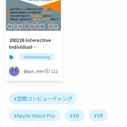
200226 Interactive
Individual
Connecting Support
360livestreaming
xr
ar
scientist relations
between researchers
with 360 live
@jun_mh4g
112
streaming, VR and
AR.
#空間コンピューティング
#Apple Vision Pro
#XR
#VR