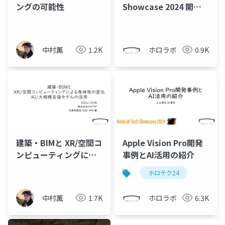
ングの可能性
Showcase 2024 開催
趣旨書
中村薫
1.2K
ホロラボ
0.9K
建築・BIMと XR/空間コ
Apple Vision Pro開発
ンピューティングによ
事例とAI活用の紹介
る身体性の変化、AI/大
ホロテク24
規模言語モデルの活用
(20241206_建築学会情
中村薫
1.7K
ホロラボ
6.3K
報シンポ)