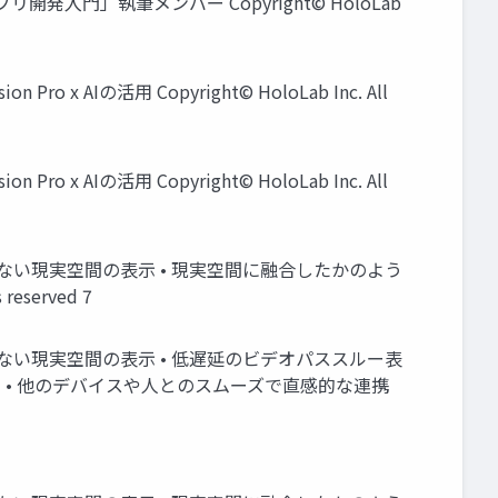
n Proアプリ開発入門」執筆メンバー Copyright© HoloLab
n Pro x AIの活用 Copyright© HoloLab Inc. All
n Pro x AIの活用 Copyright© HoloLab Inc. All
和感のない現実空間の表示 • 現実空間に融合したかのよう
served 7
和感のない現実空間の表示 • 低遅延のビデオパススルー表
ツ • 他のデバイスや人とのスムーズで直感的な連携