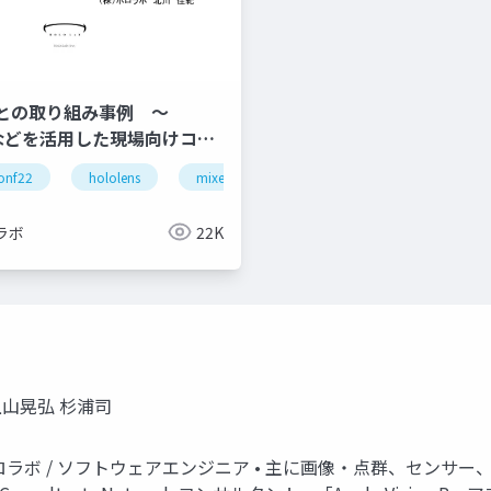
との取り組み事例 ～
nsなどを活用した現場向けコミ
ョンツールの開発～
onf22
hololens
mixed reality
ラボ
22K
介 上山晃弘 杉浦司
ロラボ / ソフトウェアエンジニア • 主に画像・点群、センサー、機械学習