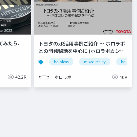
してみたら、
トヨタのxR活用事例ご紹介 ～ ホロラボ
との開発秘話を中心に (ホロラボカンフ
ァレンス 2022 トヨタ自動車株式会社 栢
hololens
mixed reality
holoconf
野様 発表スライド)
42.2K
ホロラボ
40K