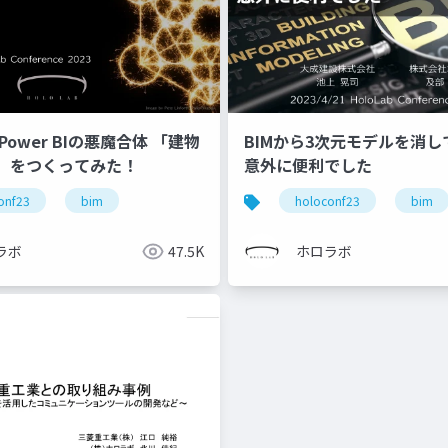
Power BIの悪魔合体 「建物
BIMから3次元モデルを消
」をつくってみた！
意外に便利でした
onf23
bim
holoconf23
bim
ラボ
47.5K
ホロラボ