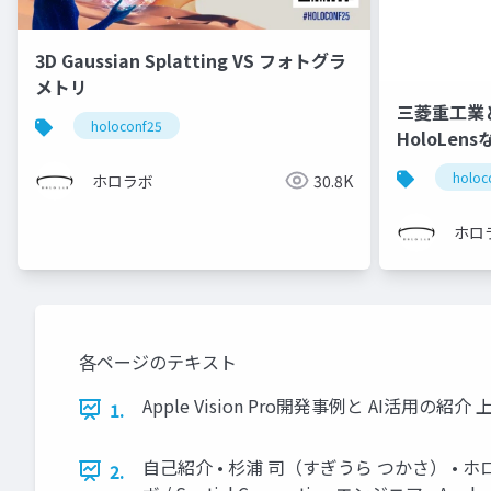
3D Gaussian Splatting VS フォトグラ
メトリ
三菱重工業
holoconf25
HoloLe
ュニケーシ
holoc
ホロラボ
30.8K
ホロ
各ページのテキスト
Apple Vision Pro開発事例と AI活用の紹
1.
自己紹介 • 杉浦 司（すぎうら つかさ） • ホ
2.