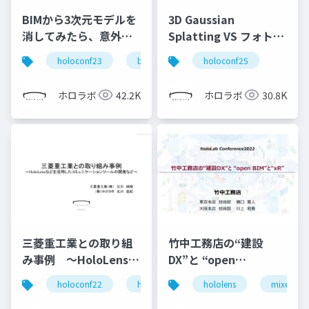
BIMから3次元モデルを
3D Gaussian
消してみたら、意外に
Splatting VS フォトグ
便利でした
ラメトリ
holoconf23
bim
holoconf25
ホロラボ
42.2K
ホロラボ
30.8K
三菱重工業との取り組
⽵中⼯務店の“建設
み事例 ～HoloLensな
DX”と “open
どを活用した現場向け
BIM”と“xR” (ホロラボ
holoconf22
hololens
hololens
mixed reality
mixed real
コミュニケーションツ
カンファレンス 2022 株