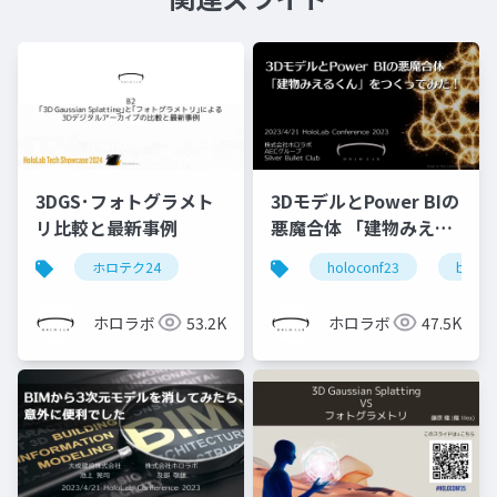
3DGS･フォトグラメト
3DモデルとPower BIの
リ比較と最新事例
悪魔合体 「建物みえる
くん」をつくってみ
ホロテク24
holoconf23
bim
た！
ホロラボ
53.2K
ホロラボ
47.5K