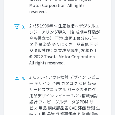
Motor Corporation. All rights
reserved.
2 /55 1996年～ 生産技術へデジタルエ
3.
ンジニアリング導入 （創成期＝経験が
今も役立つ） 干渉 車両１台分のデー
タ 作業姿勢 やりにくさ＝品質低下 デ
ジタル試作：新業務が誕生, 20年以上
© 2022 Toyota Motor Corporation.
All rights reserved.
3 /55 レイアウト検討 デザイン レビュ
4.
ー デザイン 企画 カタログ ＣＭ 販売
サービスマニュアル パーツカタログ
用品デザインレビュー ｴﾝｼﾞﾝ搭載検討
設計 フルビーグルデータ＠PDM サー
ビス 用品 構成部品表 CAE 評価 計測 生
技・工場 品管 作業要領書 作業手順書