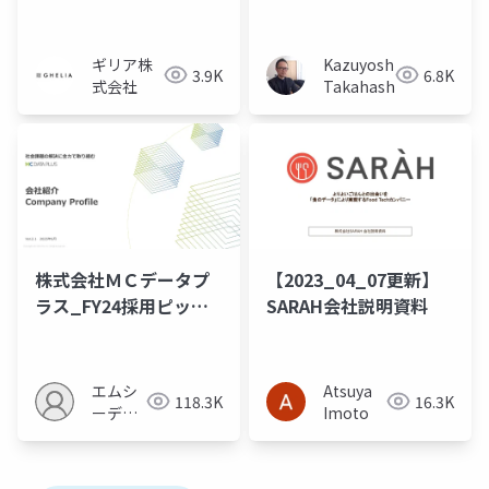
ど、事業環境が生々し
くて視野が広がる
ギリア株
Kazuyoshi
3.9K
6.8K
式会社
Takahashi
株式会社ＭＣデータプ
【2023_04_07更新】
ラス_FY24採用ピッチ
SARAH会社説明資料
資料_1203
エムシ
Atsuya
118.3K
16.3K
ーディ
Imoto
ースリ
ー株式
会社