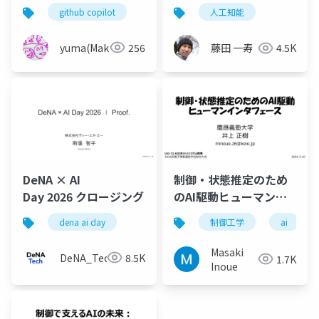
ット「ｽﾀｯｸﾁｬﾝ」
術発展・存在的リス
github copilot
人工知能
ク・知能の未来
yuma(Maki)
256
藤田 一寿
4.5K
DeNA × AI
制御・状態推定のため
Day 2026 クロージング
のAI駆動ヒューマンイ
ンタフェース
dena ai day
制御工学
ai
Masaki
DeNA_Tech
8.5K
1.7K
Inoue