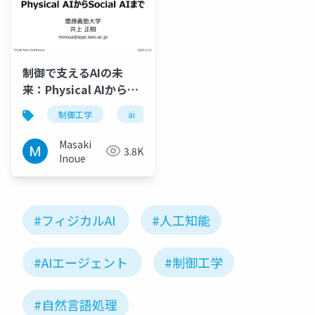
制御で支えるAIの未
来：Physical AIから
Social AIまで
制御工学
ai
フィジカルai
ソーシャルai
Masaki
3.8K
Inoue
#フィジカルAI
#人工知能
#AIエージェント
#制御工学
#自然言語処理