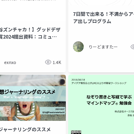
7日間で出来る！不満からア
ア出しプログラム
谷ズンチャカ！】グッドデザ
賞2024提出資料：コミュニ
ション②
りーどますたー
exnxo
1.4K
ジャーナリングのススメ