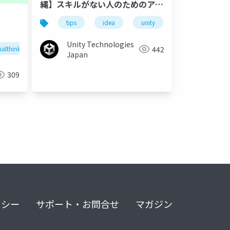
縄】スキルがない人のためのアイ
ビルディングミートアップ
デア出しのコツ
tips
idea
unity
unity3d
Unity Technologies
442
ualthinking
mindmap
思考の可視化
ワークショップ
Japan
309
リシー
サポート・お問合せ
マガジン