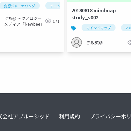
妄想ジャーナリング
チームビルディング
agile
チーム
20180818 mindmap
study_v002
はち@ テクノロジー
171
メディア「Newbee」
マインドマップ
vis
赤坂英彦
式会社アプルーシッド
利用規約
プライバシーポ