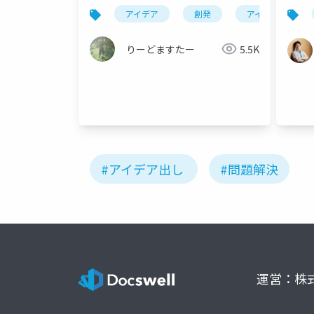
アイデア
創発
アイデア出し
りーどますたー
5.5K
#アイデア出し
#問題解決
運営：株