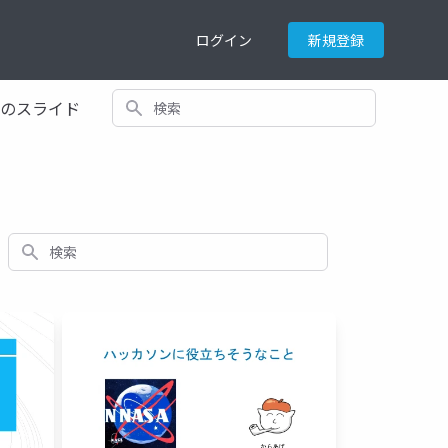
ログイン
新規登録
検索
てのスライド
検索