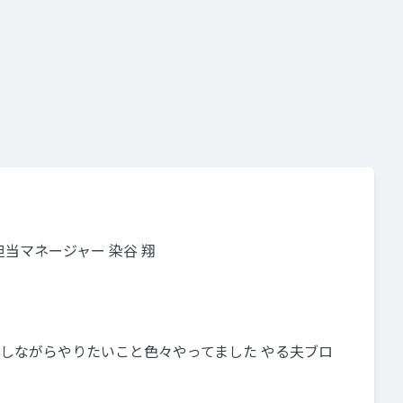
o
unity道場 2月~シェーダを書けるプログラマになろう~
当マネージャー 染谷 翔
浪しながらやりたいこと色々やってました やる夫ブロ