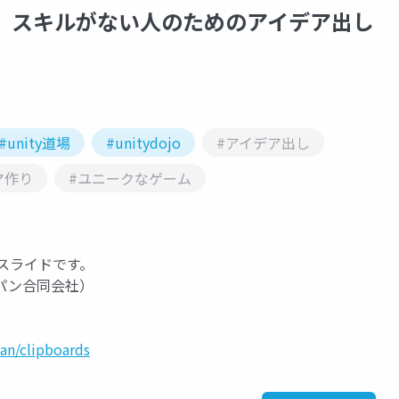
沖縄】スキルがない人のためのアイデア出し
#unity道場
#unitydojo
#アイデア出し
マ作り
#ユニークなゲーム
縄のスライドです。
パン合同会社）
an/clipboards