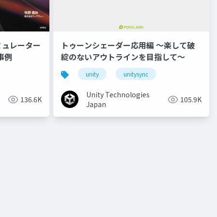
ミュレーター
トゥーンシェーダー応用編 ～楽して破
事例
綻のないアウトラインを目指して～
unity
unitysync
Unity Technologies
136.6K
105.9K
Japan