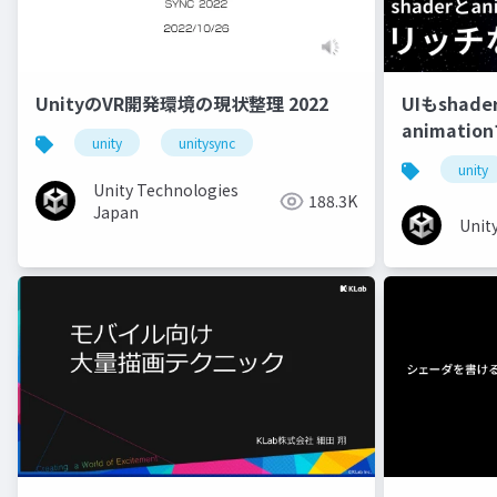
UnityのVR開発環境の現状整理 2022
UIもshad
animati
unity
unitysync
unity
Unity Technologies
188.3K
Japan
Unit