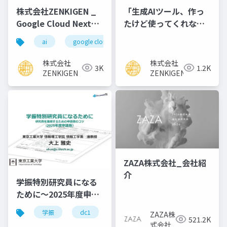
株式会社ZENKIGEN _
「生成AIツール、作っ
Google Cloud Next
たけど使ってくれな
Tokyo 25 「生成 AI ×
い」を 仕組みと人で解
ai
google cloud next tokyo
1400 万データ エンジニ
決する - BtoB×生成AI
アが語る、 面接体験を
推進担当 本音でLT会
株式会社
株式会社
3K
1.2K
変革する プロダクト開
ZENKIGEN
ZENKIGEN
発のリアル」
ZAZA株式会社_会社紹
介
学振特別研究員になる
ために～2025年度申請
版
学振
dc1
dc2
jsps
pd
ZAZA株
521.2K
式会社