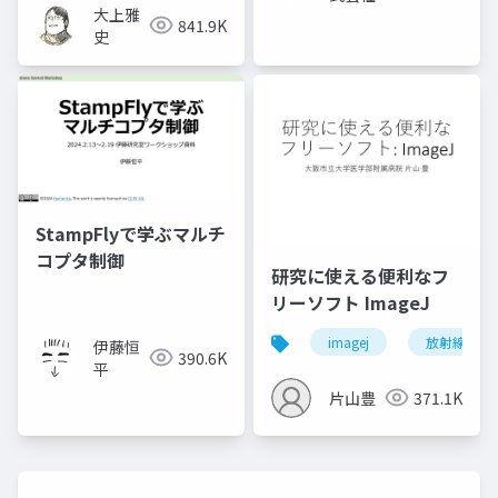
大上雅
841.9K
史
StampFlyで学ぶマルチ
コプタ制御
研究に使える便利なフ
リーソフト ImageJ
imagej
放射線技師
伊藤恒
390.6K
平
片山豊
371.1K