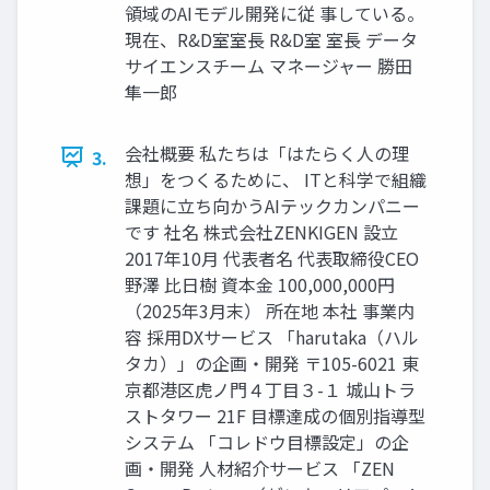
領域のAIモデル開発に従 事している。
現在、R&D室室長 R&D室 室長 データ
サイエンスチーム マネージャー 勝田
隼一郎
会社概要 私たちは「はたらく人の理
3.
想」をつくるために、 ITと科学で組織
課題に立ち向かうAIテックカンパニー
です 社名 株式会社ZENKIGEN 設立
2017年10月 代表者名 代表取締役CEO
野澤 比日樹 資本金 100,000,000円
（2025年3月末） 所在地 本社 事業内
容 採用DXサービス 「harutaka（ハル
タカ）」の企画・開発 〒105-6021 東
京都港区虎ノ門４丁目３-１ 城山トラ
ストタワー 21F 目標達成の個別指導型
システム 「コレドウ目標設定」の企
画・開発 人材紹介サービス 「ZEN