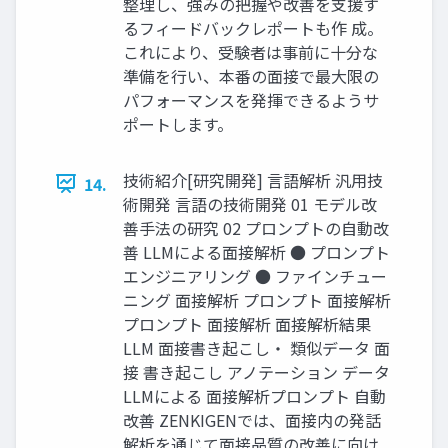
整理し、強みの把握や改善を支援す
るフィードバックレポートも作 成。
これにより、受験者は事前に十分な
準備を行い、本番の面接で最大限の
パフォーマンスを発揮できるようサ
ポートします。
技術紹介[研究開発] 言語解析 汎用技
14.
術開発 言語の技術開発 01 モデル改
善手法の研究 02 プロンプトの自動改
善 LLMによる面接解析 ● プロンプト
エンジニアリング ● ファインチュー
ニング 面接解析 プロンプト 面接解析
プロンプト 面接解析 面接解析結果
LLM 面接書き起こし・ 類似データ 面
接 書き起こし アノテーション データ
LLMによる 面接解析プロンプト 自動
改善 ZENKIGENでは、面接内の発話
解析を通じて面接品質の改善に向け