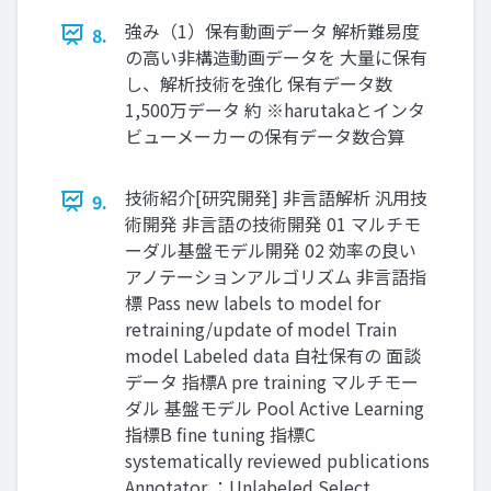
強み（1）保有動画データ 解析難易度
8.
の高い非構造動画データを 大量に保有
し、解析技術を強化 保有データ数
1,500万データ 約 ※harutakaとインタ
ビューメーカーの保有データ数合算
技術紹介[研究開発] 非言語解析 汎用技
9.
術開発 非言語の技術開発 01 マルチモ
ーダル基盤モデル開発 02 効率の良い
アノテーションアルゴリズム 非言語指
標 Pass new labels to model for
retraining/update of model Train
model Labeled data 自社保有の 面談
データ 指標A pre training マルチモー
ダル 基盤モデル Pool Active Learning
指標B fine tuning 指標C
systematically reviewed publications
Annotator ：Unlabeled Select