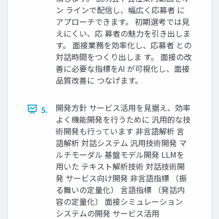
ン ラインで配信し、幅広く応募者 に
アプローチできます。 初期選考では見
えにくい、応 募者の魅力を引き出しま
す。 面接業務を効率化し、応募者 との
対話時間をつくり出しま す。 面接の改
善に必要な指標をAI が可視化し、面接
品質改善に つなげます。
開発方針 サービス活用を見据え、効率
5.
よく機能開発を行うために 汎用的な技
術開発も行っています 非言語解析 言
語解析 対話システム 汎用技術開発 マ
ルチモーダル 基盤モデル開発 LLMを
用いた テキスト解析技術 対話技術開
発 サービス向け開発 非言語指標 （振
る舞いの定量化） 言語指標 （発話内
容の定量化） 面接シミュレーション
システムの開発 サービス活用