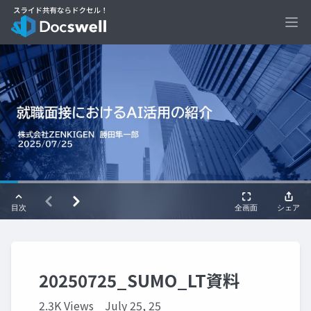
Ope
20250725_SUMO_LT資料
2.3K Views
July 25, 25