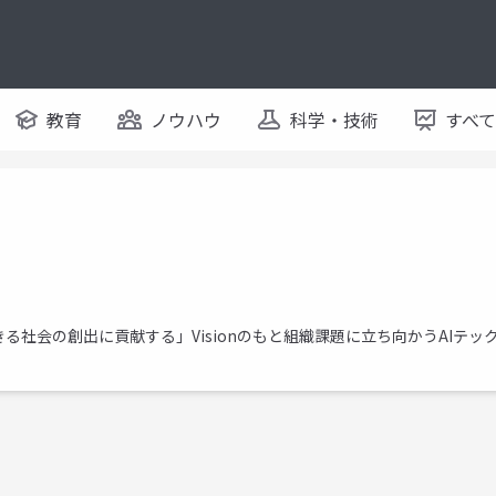
教育
ノウハウ
科学・技術
すべ
社会の創出に貢献する」Visionのもと組織課題に立ち向かうAIテッ