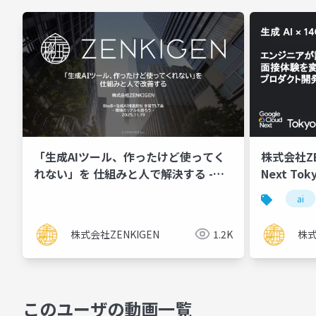
「生成AIツール、作ったけど使ってく
株式会社ZEN
れない」を 仕組みと人で解決する -
Next Tok
BtoB×生成AI推進担当 本音でLT会
ータ エンジニアが語る、 面接体験を変
ai
革する フ
株式会社ZENKIGEN
1.2K
株式
このユーザの動画一覧