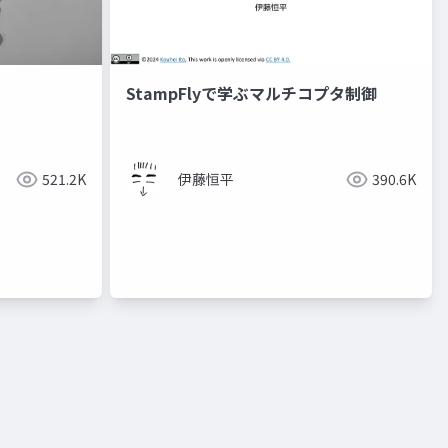
StampFlyで学ぶマルチコプタ制御
521.2K
伊藤恒平
390.6K