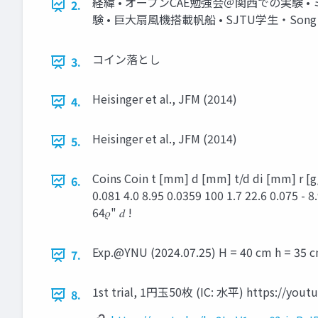
経緯 • オープンCAE勉強会＠関⻄での実験 • 
2.
験 • 巨⼤扇⾵機搭載帆船 • SJTU学⽣・
コイン落とし
3.
Heisinger et al., JFM (2014)
4.
Heisinger et al., JFM (2014)
5.
Coins Coin t [mm] d [mm] t/d di [mm] r [g/cm
6.
0.081 4.0 8.95 0.0359 100 1.7 22.6 0.075 - 8.95 
64𝜌" 𝑑 !
Exp.@YNU (2024.07.25) H = 40 cm h = 35 c
7.
1st trial, 1円⽟50枚 (IC: ⽔平) https://you
8.