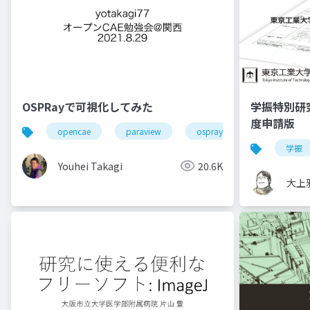
OSPRayで可視化してみた
学振特別研
度申請版
opencae
paraview
ospray
学振
Youhei Takagi
20.6K
大上