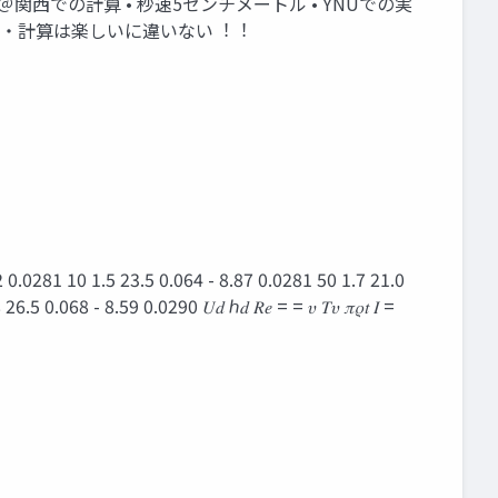
会＠関⻄での計算 • 秒速5センチメートル • YNUでの実
系実験・計算は楽しいに違いない︕︕
 0.0281 10 1.5 23.5 0.064 - 8.87 0.0281 50 1.7 21.0
68 - 8.59 0.0290 𝑈𝑑 ℎ𝑑 𝑅𝑒 = = 𝜐 𝑇𝜐 𝜋𝜌𝑡 𝐼 =