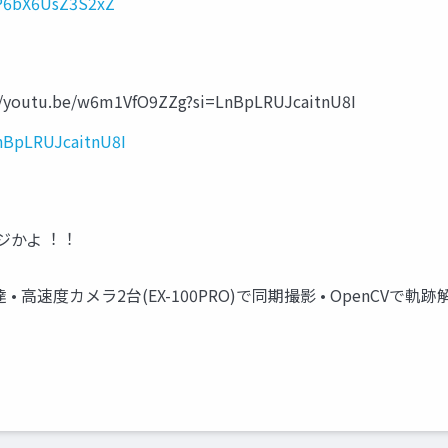
IP6bX6UsZ3S2xZ
//youtu.be/w6m1VfO9ZZg?si=LnBpLRUJcaitnU8I
nBpLRUJcaitnU8I
イ、マジかよ︕︕
• ⾼速度カメラ2台(EX-100PRO)で同期撮影 • OpenCVで軌