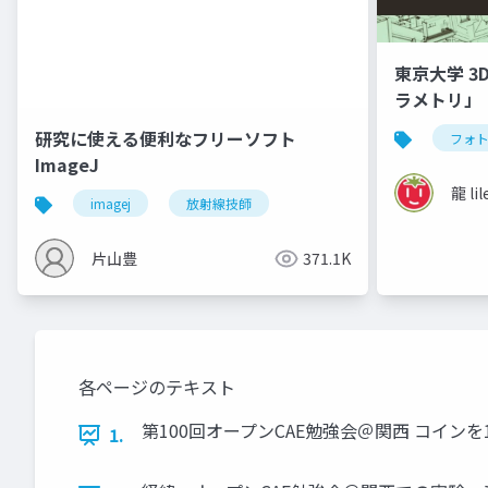
東京大学 3
ラメトリ」
研究に使える便利なフリーソフト
フォ
ImageJ
龍 lil
imagej
放射線技師
片山豊
371.1K
各ページのテキスト
第100回オープンCAE勉強会＠関⻄ コインを10
1.