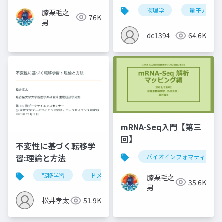
物理学
量子力学
膝栗毛之
76K
男
dc1394
64.6K
mRNA-Seq入門【第三
回】
不変性に基づく転移学
習:理論と方法
バイオインフォマティクス
転移学習
ドメイン適応
不変性
膝栗毛之
35.6K
男
松井孝太
51.9K