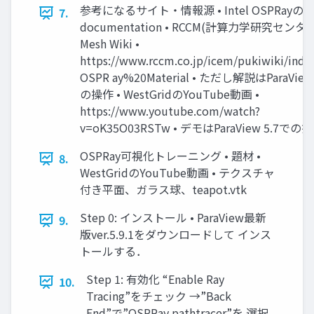
参考になるサイト・情報源 • Intel OSPRayの
7.
documentation • RCCM(計算⼒学研究センタ
Mesh Wiki •
https://www.rccm.co.jp/icem/pukiwiki/inde
OSPR ay%20Material • ただし解説はParaView
の操作 • WestGridのYouTube動画 •
https://www.youtube.com/watch?
v=oK35O03RSTw • デモはParaView 5.7での
OSPRay可視化トレーニング • 題材 •
8.
WestGridのYouTube動画 • テクスチャ
付き平面、ガラス球、teapot.vtk
Step 0: インストール • ParaView最新
9.
版ver.5.9.1をダウンロードして インス
トールする．
Step 1: 有効化 “Enable Ray
10.
Tracing”をチェック →”Back
End”で”OSPRay pathtracer”を 選択