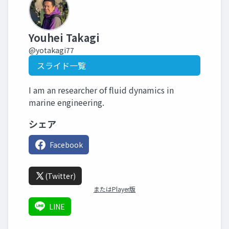
Youhei Takagi
@yotakagi77
スライド一覧
I am an researcher of fluid dynamics in
marine engineering.
シェア
Facebook
(Twitter)
またはPlayer版
LINE