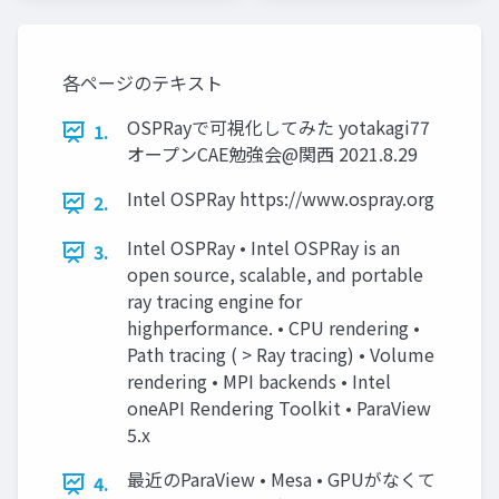
各ページのテキスト
OSPRayで可視化してみた yotakagi77
1.
オープンCAE勉強会@関西 2021.8.29
Intel OSPRay https://www.ospray.org
2.
Intel OSPRay • Intel OSPRay is an
3.
open source, scalable, and portable
ray tracing engine for
highperformance. • CPU rendering •
Path tracing ( > Ray tracing) • Volume
rendering • MPI backends • Intel
oneAPI Rendering Toolkit • ParaView
5.x
最近のParaView • Mesa • GPUがなくて
4.