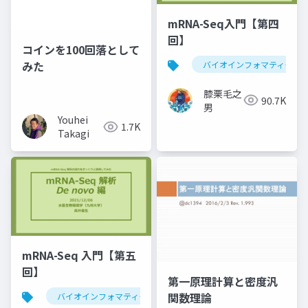
mRNA-Seq入門【第四
回】
コインを100回落として
みた
バイオインフォマティクス
膝栗毛之
90.7K
男
Youhei
1.7K
Takagi
mRNA-Seq 入門【第五
回】
第一原理計算と密度汎
関数理論
バイオインフォマティクス
mrna-seq
trinity