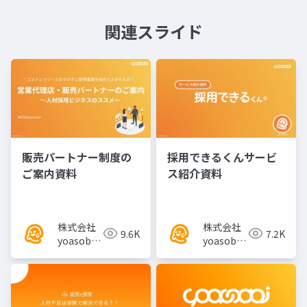
関連スライド
販売パートナー制度の
採用できるくんサービ
ご案内資料
ス紹介資料
株式会社
株式会社
9.6K
7.2K
yoasobi
yoasobi
／パート
／パート
ナー様
ナー様