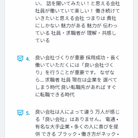
い、 話を聞いてみたい！と思える会社
社員が働いていて楽しい！ 働き続けて
いきたいと思える会社 つまりは 貴社
にしかない 魅⼒がある 魅⼒が 伝わっ
ている 社員‧求職者が 理解‧共感し
ている
良い会社づくりが重要 採⽤成功‧⻑く
4.
働いていただくには「良い会社づく
り」を⾏うことが重要です。 なぜな
ら... 求職者 社員 現在は企業を 選べて
しまう時代 良い転職先があれば すぐ
に転職できる時代
良い会社は⼈によって違う 万⼈が感じ
5.
る「良い会社」はありません。 電通 •
有名な⼤⼿企業 • 多くの⼈に喜びを提
供 できる ブラック • 働き⽅がネック •