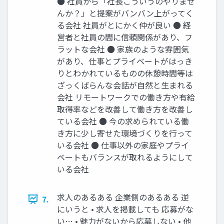
● 社員から「社⻑こういうのやりませ
んか？」と提案がバンバン上がってく
る会社 社員がとにかく仲が良い ● 経
営者と社員の間に信頼関係があり、フ
ラットな会社 ● 家族のような雰囲気
があり、仕事とプライベートがはっき
りとわかれているものの休憩時間等は
ざっくばらんな会話が⾃然と⽣まれる
会社 リモートワークでの働き⽅や有給
取得率などを改善して働き⽅を改善し
ている会社 ● 今の求められている働
き⽅に少し寄せた環境づくりを⾏って
いる会社 ● 仕事以外の家庭やプライ
ベートもバランスが取れるようにして
いる会社
求⼈のあるある 企業側のあるある 逆
7.
にいうと • 求⼈を掲載しても 応募がな
い… • 魅⼒がないから応募しない • 他