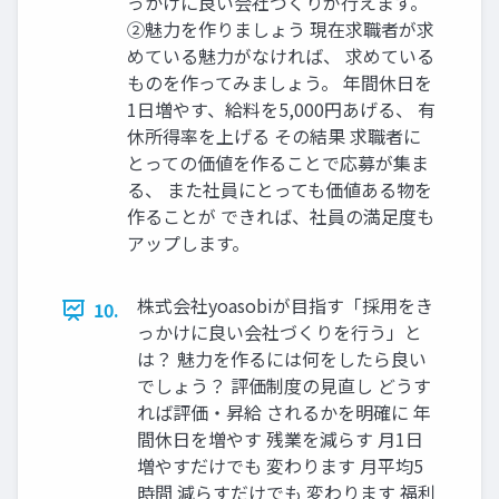
っかけに良い会社づくりが⾏えます。
②魅⼒を作りましょう 現在求職者が求
めている魅力がなければ、 求めている
ものを作ってみましょう。 年間休⽇を
1⽇増やす、給料を5,000円あげる、 有
休所得率を上げる その結果 求職者に
とっての価値を作ることで応募が集ま
る、 また社員にとっても価値ある物を
作ることが できれば、社員の満⾜度も
アップします。
株式会社yoasobiが⽬指す「採⽤をき
10.
っかけに良い会社づくりを⾏う」と
は？ 魅⼒を作るには何をしたら良い
でしょう？ 評価制度の⾒直し どうす
れば評価‧昇給 されるかを明確に 年
間休⽇を増やす 残業を減らす ⽉1⽇
増やすだけでも 変わります ⽉平均5
時間 減らすだけでも 変わります 福利