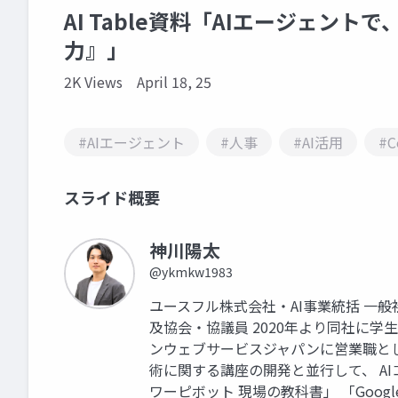
AI Table資料「AIエージェン
力』」
2K Views
April 18, 25
#AIエージェント
#人事
#AI活用
#C
スライド概要
神川陽太
@ykmkw1983
ユースフル株式会社・AI事業統括 一般
及協会・協議員 2020年より同社に
ンウェブサービスジャパンに営業職として入
術に関する講座の開発と並行して、 AI
ワーピボット 現場の教科書」 「Google