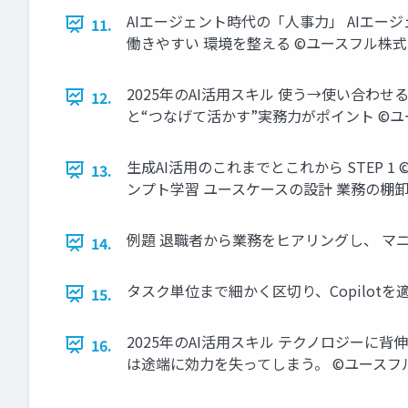
AIエージェント時代の「人事力」 AIエージ
11.
働きやすい 環境を整える ©️ユースフル株式会
2025年のAI活用スキル 使う→使い合
12.
と“つなげて活かす”実務力がポイント ©️ユ
生成AI活用のこれまでとこれから STEP 1 
13.
ンプト学習 ユースケースの設計 業務の棚卸し
例題 退職者から業務をヒアリングし、 マ
14.
タスク単位まで細かく区切り、Copilotを
15.
2025年のAI活用スキル テクノロジーに背
16.
は途端に効力を失ってしまう。 ©️ユースフル