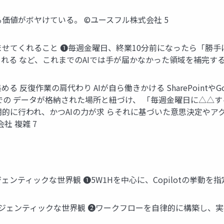
価値がボヤけている。 ©️ユースフル株式会社 5
ませてくれること ❶毎週金曜日、終業10分前になったら「勝
る など、これまでのAIでは手が届かなかった領域を補完する役
 反復作業の肩代わり AIが自ら働きかける SharePointやGo
の データが格納された場所と紐づけ、 「毎週金曜日に△△する
的に行われ、かつAIの力が求 らそれに基づいた意思決定やア
社 複雑 7
のエージェンティックな世界観 ❶5W1Hを中心に、Copilotの挙動を
いらずのエージェンティックな世界観 ❷ワークフローを自律的に構築し、実