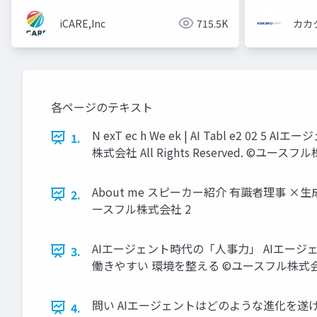
iCARE,Inc
715.5K
カカ
各ページのテキスト
N exT ec h We ek | AI Tabl e
1.
株式会社 All Rights Reserved. ©️ユースフ
About me スピーカー紹介 有識者理事 ×生成AI
2.
ースフル株式会社 2
AIエージェント時代の「人事力」 AIエージェ
3.
働きやすい 環境を整える ©️ユースフル株式会
問い AIエージェントはどのような進化を遂
4.