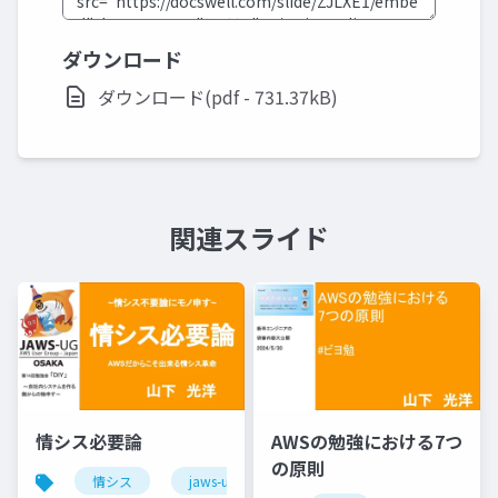
ダウンロード
ダウンロード(pdf - 731.37kB)
関連スライド
情シス必要論
AWSの勉強における7つ
の原則
情シス
jaws-ug
aws