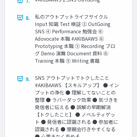
7.
私のアウトプットライフサイクル
8.
Input 知識 Test 検証 ② OutGoing
SNS ④ Performance 勉強会 ⑥
Adovocate 本職 #AKIBAAWS ⑥
Prototyping 本職 ③ Recording ブロ
グ Demo 演舞 Document 資料 ⑥
Training 本職 ⑤ Writing 書籍
SNS アウトプットでトクしたこと
9.
#AKIBAAWS 【スキルアップ】 ● イン
プットの浄化 ● 理解してないことの
整理 ● ラバーダック効果 ● 気づきを
発信者に伝える ● 誤解の早期解消
【トクしたこと】 ● ノベルティゲッ
ト ● 発信者に認識される ● 参加者に
認識される ● 懇親会行きやすくなる
● 心置きなく呑める