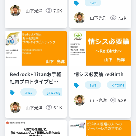
aws
山下光洋
7.6K
山下光洋
7.2K
Bedrock+Titanお手軽
情シス必要論 re:Birth
社内プロトタイプビル
aws
kintone
ディング
aws
jaws-ug
山下光洋
5.3K
山下光洋
6.1K