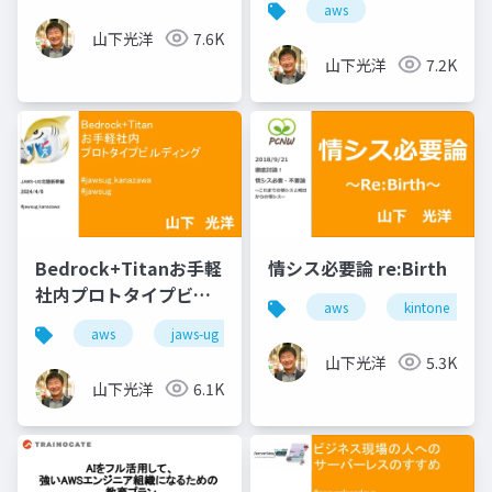
aws
山下光洋
7.6K
山下光洋
7.2K
Bedrock+Titanお手軽
情シス必要論 re:Birth
社内プロトタイプビル
aws
kintone
ディング
aws
jaws-ug
山下光洋
5.3K
山下光洋
6.1K