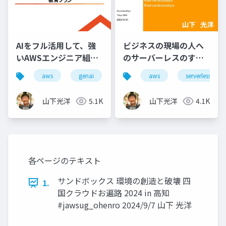
AIをフル活用して、強
ビジネスの現場の人へ
いAWSエンジニア組織
のサーバーレスのすす
になるための教育プラ
め
aws
genai
aws
serverless
ン
山下光洋
5.1K
山下光洋
4.1K
各ページのテキスト
サンドボックス 環境の創造と破壊 四
1.
国クラウドお遍路 2024 in 高知
#jawsug_ohenro 2024/9/7 山下 光洋